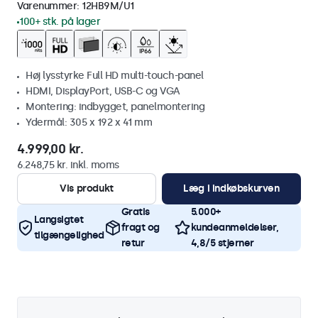
Varenummer:
12HB9M/U1
100+ stk. på lager
Høj lysstyrke Full HD multi-touch-panel
HDMI, DisplayPort, USB-C og VGA
Montering: indbygget, panelmontering
Ydermål: 305 x 192 x 41 mm
4.999,00 kr.
6.248,75 kr. inkl. moms
Vis produkt
Læg i indkøbskurven
Gratis
5.000+
Langsigtet
fragt og
kundeanmeldelser,
tilgængelighed
retur
4,8/5 stjerner