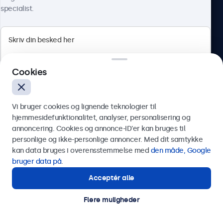
specialist.
Beetronics
Cookies
Herstedøstervej 27-29, unit A, 2620 Albertslund, Danmark
4.8/5 bedømt af 5000+ virksomheder
Vi bruger cookies og lignende teknologier til
Dansk
hjemmesidefunktionalitet, analyser, personalisering og
annoncering. Cookies og annonce-ID’er kan bruges til
Send
personlige og ikke-personlige annoncer. Med dit samtykke
kan data bruges i overensstemmelse med
den måde, Google
Eller ring til os på
89 88 42 29
bruger data på
.
Acceptér alle
Har du brug for hjælp?
Kontakt vores specialister.
Flere muligheder
© 2026 Beetronics