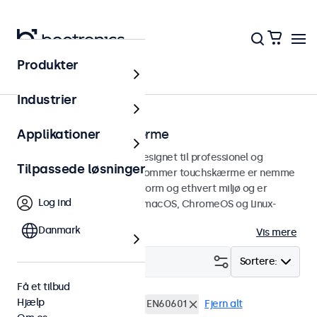
Produkter
Touchskærme
Industrier
12 tommer touchskærme
Applikationer
12 tommer touchskærme designet til professionel og
Tilpassede løsninger
kontinuerlig brug. Disse 12-tommer touchskærme er nemme
at integrere i enhver brugsform og ethvert miljø og er
Log ind
kompatible med Windows, macOS, ChromeOS og Linux-
operativsystemer.
Danmark
Vis mere
Filter (
4
)
Sortere:
Få et tilbud
Hjælp
12 tommer touchskærme
EN60601
Fjern alt