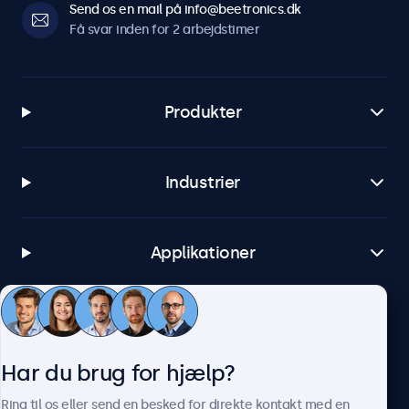
Send os en mail på info@beetronics.dk
Få svar inden for 2 arbejdstimer
Produkter
Industrier
Applikationer
Kundeservice
Har du brug for hjælp?
Om Beetronics
Ring til os eller send en besked for direkte kontakt med en