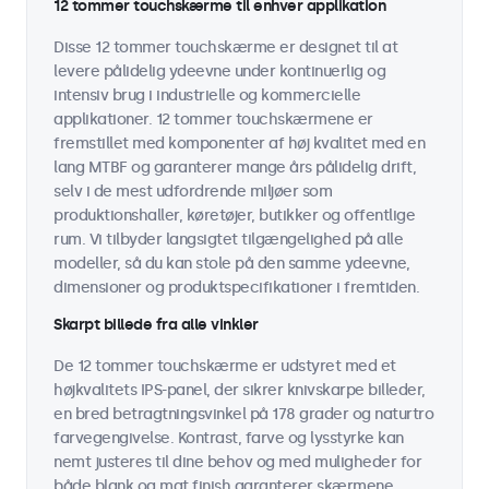
12 tommer touchskærme til enhver applikation
Disse 12 tommer touchskærme er designet til at
levere pålidelig ydeevne under kontinuerlig og
intensiv brug i industrielle og kommercielle
applikationer. 12 tommer touchskærmene er
fremstillet med komponenter af høj kvalitet med en
lang MTBF og garanterer mange års pålidelig drift,
selv i de mest udfordrende miljøer som
produktionshaller, køretøjer, butikker og offentlige
rum. Vi tilbyder langsigtet tilgængelighed på alle
modeller, så du kan stole på den samme ydeevne,
dimensioner og produktspecifikationer i fremtiden.
Skarpt billede fra alle vinkler
De 12 tommer touchskærme er udstyret med et
højkvalitets IPS-panel, der sikrer knivskarpe billeder,
en bred betragtningsvinkel på 178 grader og naturtro
farvegengivelse. Kontrast, farve og lysstyrke kan
nemt justeres til dine behov og med muligheder for
både blank og mat finish garanterer skærmene