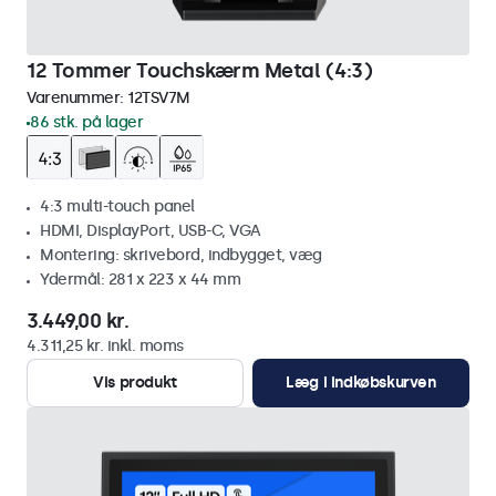
12 Tommer Touchskærm Metal (4:3)
Varenummer:
12TSV7M
86 stk. på lager
4:3 multi-touch panel
HDMI, DisplayPort, USB-C, VGA
Montering: skrivebord, indbygget, væg
Ydermål: 281 x 223 x 44 mm
3.449,00 kr.
4.311,25 kr. inkl. moms
Vis produkt
Læg i indkøbskurven