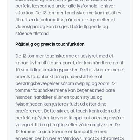
perfekt læsbarhed under alle lysforhold i enhver
situation. De 12 tommer touchskærme kan indstilles
til at tænde automatisk, når der er strøm eller et
videosignal og kan bruges i både liggende og
stående tilstand.
Pålidelig og præcis touchfunktion
De 12 tommer touchskærme er udstyret med et
kapacitivt multi-touch-panel, der kan håndtere op til
10 samtidige berøringspunkter. Dette sikrer en meget
præcis touchfunktion og understøttelse af
berøringsbevægelser såsom swiping og zoom. 12
tommer touchskærmene kan betjenes med bare
hænder, handsker eller en touch stylus, og
følsomheden kan justeres fuldt ud efter dine
præferencer. Dette sikrer, at touch-kontrollen altid
perfekt opfylder kravene til applikationen og også er
velegnet til brug i fugtige eller våde omgivelser. De
12 tommer touchskærme er kompatible med
enheder, der bruger et Windows, macOS, ChromeOS,