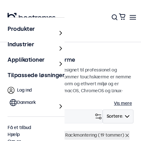
Produkter
Touchskærme
Industrier
12 tommer touchskærme
Applikationer
12 tommer touchskærme designet til professionel og
Tilpassede løsninger
kontinuerlig brug. Disse 12-tommer touchskærme er nemme
at integrere i enhver brugsform og ethvert miljø og er
Log ind
kompatible med Windows, macOS, ChromeOS og Linux-
operativsystemer.
Danmark
Vis mere
Filter (
3
)
Sortere:
Få et tilbud
Hjælp
12 tommer touchskærme
Rackmontering (19 tommer)