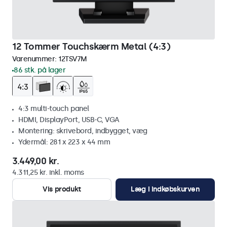
12 Tommer Touchskærm Metal (4:3)
Varenummer:
12TSV7M
86 stk. på lager
4:3 multi-touch panel
HDMI, DisplayPort, USB-C, VGA
Montering: skrivebord, indbygget, væg
Ydermål: 281 x 223 x 44 mm
3.449,00 kr.
4.311,25 kr. inkl. moms
Vis produkt
Læg i indkøbskurven