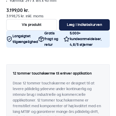
Ydermål: 297 x 185 x 40 mm
3.199,00 kr.
3.998,75 kr. inkl. moms
Vis produkt
Læg i indkøbskurven
Gratis
5.000+
Langsigtet
fragt og
kundeanmeldelser,
tilgængelighed
retur
4,8/5 stjerner
12 tommer touchskærme til enhver applikation
Disse 12 tommer touchskærme er designet til at
levere pålidelig ydeevne under kontinuerlig og
intensiv brug i industrielle og kommercielle
applikationer. 12 tommer touchskærmene er
fremstillet med komponenter af høj kvalitet med en
lang MTBF og garanterer mange års pålidelig drift,