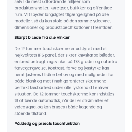
selv i de mest udfordrende miljøer som
produktionshaller, køretøjer, butikker og offentlige
rum. Vi tilbyder langsigtet tilgængelighed på alle
modeller, så du kan stole på den samme ydeevne,
dimensioner og produktspecifikationer i fremtiden.
Skarpt billede fra alle vinkler
De 12 tommer touchskærme er udstyret med et
højkvalitets IPS-panel, der sikrer knivskarpe billeder,
en bred betragtningsvinkel på 178 grader og naturtro
farvegengivelse. Kontrast, farve og lysstyrke kan
nemt justeres til dine behov og med muligheder for
både blank og mat finish garanterer skærmene
perfekt læsbarhed under alle lysforhold i enhver
situation. De 12 tommer touchskærme kan indstilles
til at tænde automatisk, når der er strøm eller et
videosignal og kan bruges i både liggende og
stående tilstand.
Pålidelig og præcis touchfunktion