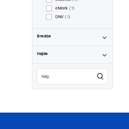
eMark
1
DNV
1
Bredde
Højde