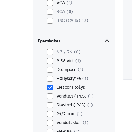
VGA
1
RCA
0
BNC (CVBS)
0
Egenskaber
4:3 / 5:4
0
9-36 Volt
1
Dæmpbar
1
Høj lysstyrke
1
Læsbar i sollys
Vandtæt (IP65)
1
Støvtæt (IP65)
1
24/7 brug
1
Vandalsikker
1
EN50155
1