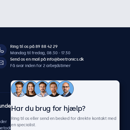
Ring til os på 89 88 42 29
Mandag til fredag, 08:30 - 17:30
Send os en mail på info@beetronics.dk
Få svar inden for 2 arbejdstimer
undeservice
Om Beetronics
Har du brug for hjælp?
Casestudier
Ring til os eller send en besked for direkte kontakt med
ider
Nyheder og opdateringer
en specialist.
metoder
Om os