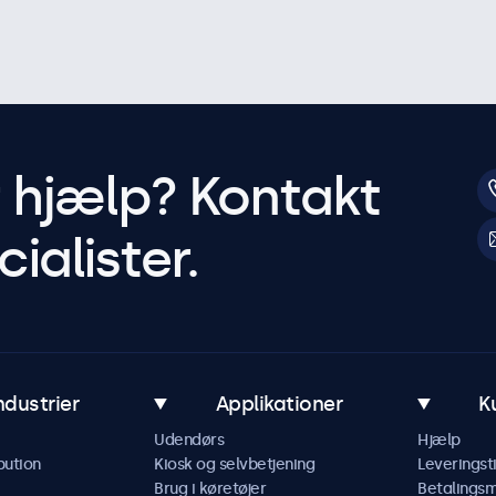
r hjælp? Kontakt
ialister.
ndustrier
Applikationer
K
Udendørs
Hjælp
bution
Kiosk og selvbetjening
Leveringst
Brug i køretøjer
Betalings