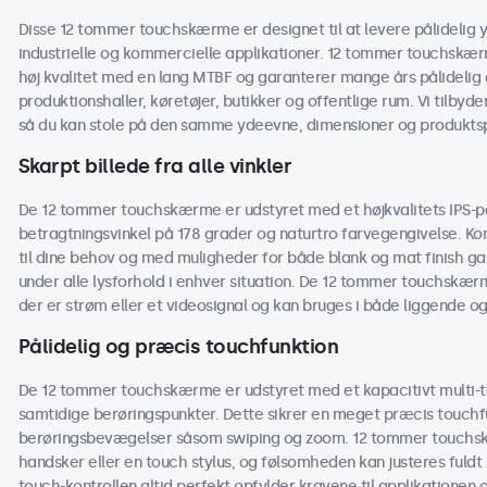
Disse 12 tommer touchskærme er designet til at levere pålidelig y
industrielle og kommercielle applikationer. 12 tommer touchskæ
høj kvalitet med en lang MTBF og garanterer mange års pålidelig d
produktionshaller, køretøjer, butikker og offentlige rum. Vi tilbyd
så du kan stole på den samme ydeevne, dimensioner og produktspe
Skarpt billede fra alle vinkler
De 12 tommer touchskærme er udstyret med et højkvalitets IPS-pan
betragtningsvinkel på 178 grader og naturtro farvegengivelse. Kon
til dine behov og med muligheder for både blank og mat finish 
under alle lysforhold i enhver situation. De 12 tommer touchskærme
der er strøm eller et videosignal og kan bruges i både liggende og
Pålidelig og præcis touchfunktion
De 12 tommer touchskærme er udstyret med et kapacitivt multi-to
samtidige berøringspunkter. Dette sikrer en meget præcis touchf
berøringsbevægelser såsom swiping og zoom. 12 tommer touchs
handsker eller en touch stylus, og følsomheden kan justeres fuldt 
touch-kontrollen altid perfekt opfylder kravene til applikationen og