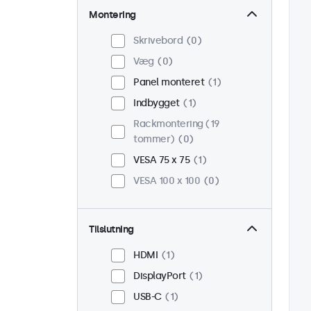
Montering
Skrivebord
0
Væg
0
Panel monteret
1
Indbygget
1
Rackmontering (19
tommer)
0
VESA 75 x 75
1
VESA 100 x 100
0
Tilslutning
HDMI
1
DisplayPort
1
USB-C
1