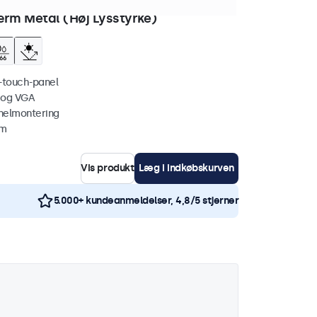
0+ stk. på lager
rm Metal (Høj Lysstyrke)
i-touch-panel
 og VGA
nelmontering
mm
Vis produkt
Læg i indkøbskurven
5.000+ kundeanmeldelser, 4,8/5 stjerner