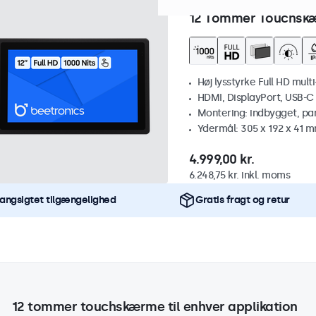
Varenummer:
12HB9M/U1
10
12 Tommer Touchskæ
Høj lysstyrke Full HD mult
HDMI, DisplayPort, USB-C
Montering: indbygget, pa
Ydermål: 305 x 192 x 41 
4.999,00 kr.
6.248,75 kr. inkl. moms
angsigtet tilgængelighed
Gratis fragt og retur
12 tommer touchskærme til enhver applikation