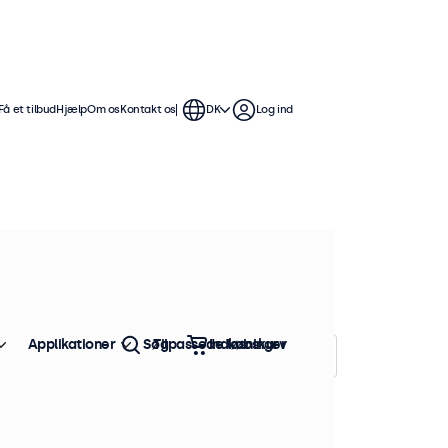
Få et tilbud
Hjælp
Om os
Kontakt os
DK
Log ind
 Disse 12-tommer touchskærme er
ible med Windows, macOS, ChromeOS
Applikationer
Søg
Tilpassede løsninger
Indkøbskurv
Sorter efter:
Popularitet