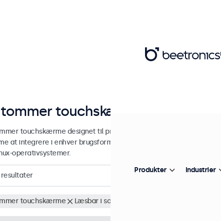
 tommer touchskærme
ommer touchskærme designet til professionel og kontinuerlig brug.
e at integrere i enhver brugsform og ethvert miljø og er kompat
inux-operativsystemer.
Produkter
Industrier
resultater
ommer touchskærme
Læsbar i sollys
Fjern alt