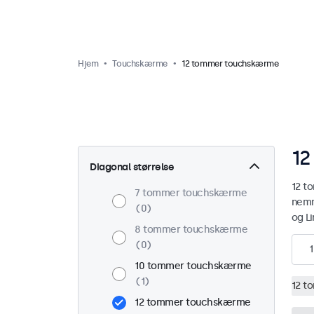
Hjem
Touchskærme
12 tommer touchskærme
12
Diagonal størrelse
12 t
7 tommer touchskærme
nemm
0
og L
8 tommer touchskærme
0
1
10 tommer touchskærme
1
12 t
12 tommer touchskærme