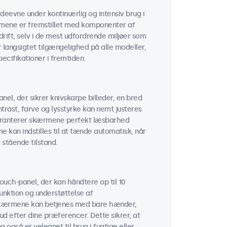
deevne under kontinuerlig og intensiv brug i
rmene er fremstillet med komponenter af
rift, selv i de mest udfordrende miljøer som
er langsigtet tilgængelighed på alle modeller,
cifikationer i fremtiden.
el, der sikrer knivskarpe billeder, en bred
trast, farve og lysstyrke kan nemt justeres
garanterer skærmene perfekt læsbarhed
 kan indstilles til at tænde automatisk, når
 stående tilstand.
uch-panel, der kan håndtere op til 10
unktion og understøttelse af
kærmene kan betjenes med bare hænder,
ud efter dine præferencer. Dette sikrer, at
 også er velegnet til brug i fugtige eller