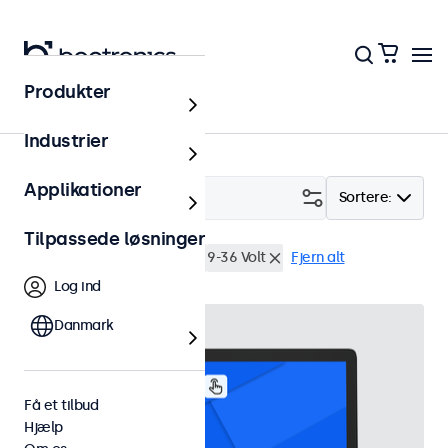
Produkter
Touchskærme
Industrier
Applikationer
Filter (
4
)
Sortere:
Tilpassede løsninger
12 tommer touchskærme
9-36 Volt
Fjern alt
Log ind
Danmark
Få et tilbud
Hjælp