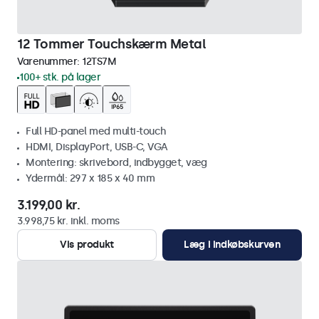
12 Tommer Touchskærm Metal
Varenummer:
12TS7M
100+ stk. på lager
Full HD-panel med multi-touch
HDMI, DisplayPort, USB-C, VGA
Montering: skrivebord, indbygget, væg
Ydermål: 297 x 185 x 40 mm
3.199,00 kr.
3.998,75 kr. inkl. moms
Vis produkt
Læg i indkøbskurven