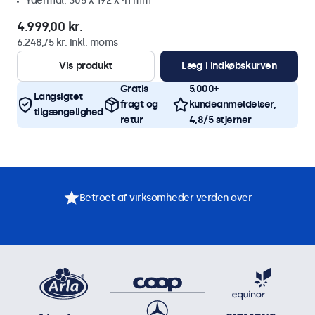
Ydermål: 305 x 192 x 41 mm
4.999,00 kr.
6.248,75 kr. inkl. moms
Vis produkt
Læg i indkøbskurven
Gratis
5.000+
Langsigtet
fragt og
kundeanmeldelser,
tilgængelighed
retur
4,8/5 stjerner
Betroet af virksomheder verden over