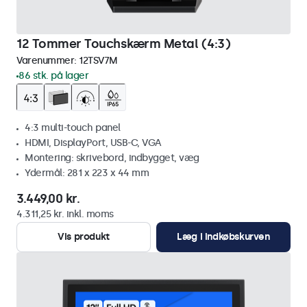
12 Tommer Touchskærm Metal (4:3)
Varenummer:
12TSV7M
86 stk. på lager
4:3 multi-touch panel
HDMI, DisplayPort, USB-C, VGA
Montering: skrivebord, indbygget, væg
Ydermål: 281 x 223 x 44 mm
3.449,00 kr.
4.311,25 kr. inkl. moms
Vis produkt
Læg i indkøbskurven