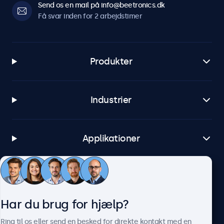
Send os en mail på info@beetronics.dk
Få svar inden for 2 arbejdstimer
Produkter
Industrier
Applikationer
Kundeservice
Har du brug for hjælp?
Om Beetronics
Ring til os eller send en besked for direkte kontakt med en