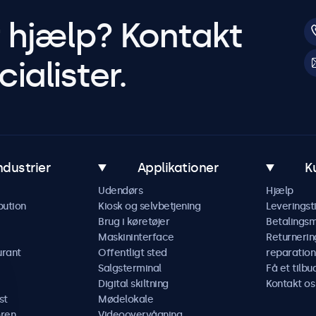
r hjælp? Kontakt
ialister.
ndustrier
Applikationer
K
Udendørs
Hjælp
bution
Kiosk og selvbetjening
Leveringst
Brug i køretøjer
Betalings
Maskininterface
Returnerin
urant
Offentligt sted
reparation
Salgsterminal
Få et tilbu
Digital skiltning
Kontakt os
st
Mødelokale
ren
Videoovervågning