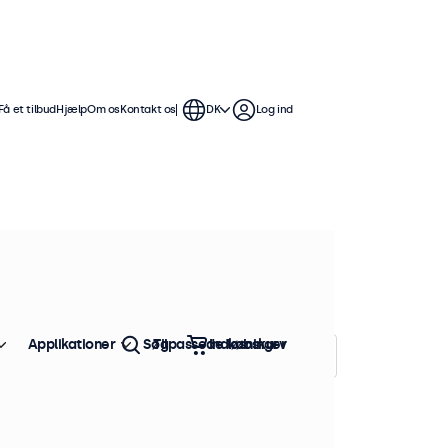
Få et tilbud
Hjælp
Om os
Kontakt os
DK
Log ind
 Disse 12-tommer touchskærme er
ible med Windows, macOS, ChromeOS
Applikationer
Søg
Tilpassede løsninger
Indkøbskurv
Sorter efter:
Popularitet