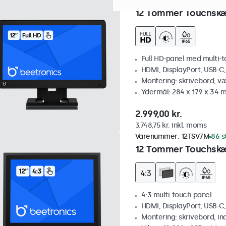
Varenummer:
12TS7
100+ stk
12 Tommer Touchsk
Full HD-panel med multi-
HDMI, DisplayPort, USB-C
Montering: skrivebord, v
Ydermål: 284 x 179 x 34 
2.999,00 kr.
3.748,75 kr. inkl. moms
Varenummer:
12TSV7M
86 s
12 Tommer Touchskæ
4:3 multi-touch panel
HDMI, DisplayPort, USB-C
Montering: skrivebord, i