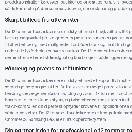
produktionshaller, køretøjer, butikker og offentlige rum. Vi tilbyd
så du kan stole på den samme ydeevne, dimensioner og produktspe
Skarpt billede fra alle vinkler
De 12 tommer touchskærme er udstyret med et højkvalitets IPS-pan
betragtningsvinkel på 178 grader og naturtro farvegengivelse. Kon
til dine behov og med muligheder for både blank og mat finish 
under alle lysforhold i enhver situation. De 12 tommer touchskærme
der er strøm eller et videosignal og kan bruges i både liggende og
Pålidelig og præcis touchfunktion
De 12 tommer touchskærme er udstyret med et kapacitivt multi-to
samtidige berøringspunkter. Dette sikrer en meget præcis touchf
berøringsbevægelser såsom swiping og zoom. 12 tommer touchs
handsker eller en touch stylus, og følsomheden kan justeres fuldt 
touch-kontrollen altid perfekt opfylder kravene til applikationen og
våde omgivelser. De 12 tommer touchskærme er kompatible med
ChromeOS, Samsung DeX eller Linux operativsystem.
Din partner inden for professionelle 12 tommer