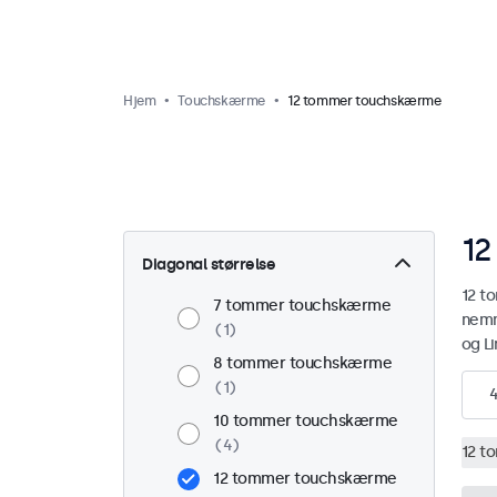
Hjem
Touchskærme
12 tommer touchskærme
12
Diagonal størrelse
12 t
7 tommer touchskærme
nemm
1
og L
8 tommer touchskærme
1
10 tommer touchskærme
4
12 t
12 tommer touchskærme