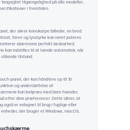
er langsigtet tilgængelighed på alle modeller,
cifikationer i fremtiden.
el, der sikrer knivskarpe billeder, en bred
trast, farve og lysstyrke kan nemt justeres
garanterer skærmene perfekt læsbarhed
 kan indstilles til at tænde automatisk, når
 stående tilstand.
uch-panel, der kan håndtere op til 10
unktion og understøttelse af
kærmene kan betjenes med bare hænder,
ud efter dine præferencer. Dette sikrer, at
 også er velegnet til brug i fugtige eller
 enheder, der bruger et Windows, macOS,
 touchskærme