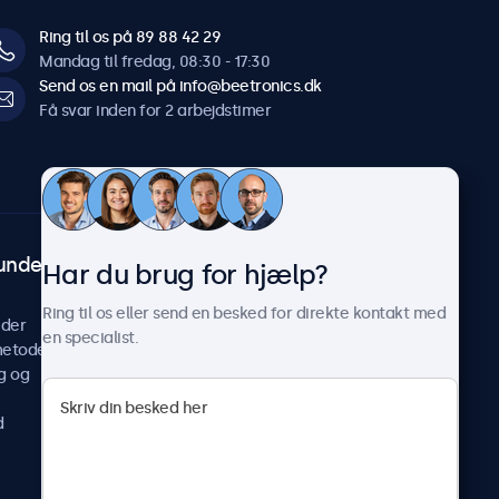
Ring til os på 89 88 42 29
Mandag til fredag, 08:30 - 17:30
Send os en mail på info@beetronics.dk
Få svar inden for 2 arbejdstimer
undeservice
Om Beetronics
Har du brug for hjælp?
Casestudier
Ring til os eller send en besked for direkte kontakt med
ider
Nyheder og opdateringer
en specialist.
metoder
Om os
g og
Arbejd hos os
Vilkår og betingelser
d
Fortrolighedserklæring