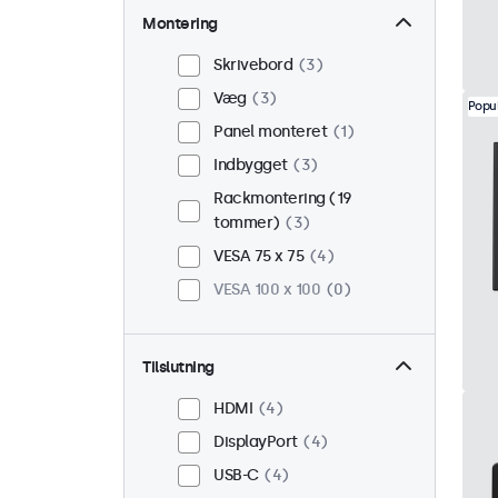
Montering
Skrivebord
3
Væg
3
Popu
Panel monteret
1
Indbygget
3
Rackmontering (19
tommer)
3
VESA 75 x 75
4
VESA 100 x 100
0
Tilslutning
HDMI
4
DisplayPort
4
USB-C
4