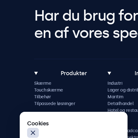
Har du brug fo
en af vores spec
Produkter
I
Skærme
Industri
Touchskærme
Lager og distri
Tilbehør
Maritim
Tilpassede løsninger
Detailhandel
Hotel og resta
Køretøj
Cookies
Jernbane
AV og broadca
Sundhedssekto