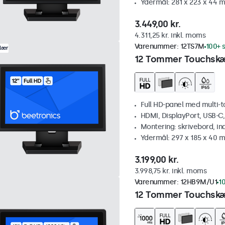
Ydermål: 281 x 223 x 44 
3.449,00 kr.
4.311,25 kr. inkl. moms
Varenummer:
12TS7M
100+ s
lær
12 Tommer Touchsk
Full HD-panel med multi-
HDMI, DisplayPort, USB-C
Montering: skrivebord, i
Ydermål: 297 x 185 x 40 
3.199,00 kr.
3.998,75 kr. inkl. moms
Varenummer:
12HB9M/U1
10
12 Tommer Touchskæ