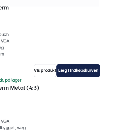
. på lager
ærm
touch
, VGA
æg
mm
Vis produkt
Læg i indkøbskurven
tk. på lager
rm Metal (4:3)
, VGA
ndbygget, væg