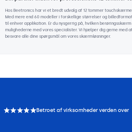
Hos Beetronics har vi et bredt udvalg af 12 tommer touchskærme d
Med mere end 60 modeller i forskellige størrelser og billedform
til enhver applikation. Er du nysgerrig på, hvilken berøringsskærm 
mulighederne med vores specialister. Vi hjælper dig gerne med at t
besvare alle dine spørgsmål om vores skærmløsninger.
Betroet af virksomheder verden over