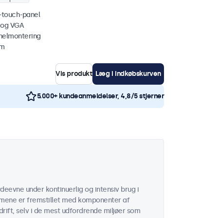
i-touch-panel
 og VGA
nelmontering
mm
Vis produkt
Læg i indkøbskurven
5.000+ kundeanmeldelser, 4,8/5 stjerner
deevne under kontinuerlig og intensiv brug i
rmene er fremstillet med komponenter af
rift, selv i de mest udfordrende miljøer som