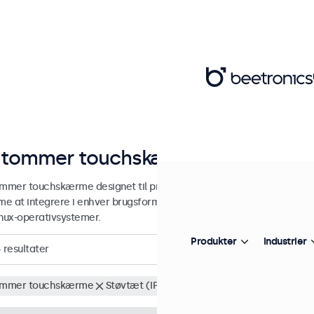
 tommer touchskærme
ommer touchskærme designet til professionel og kontinuerlig brug.
e at integrere i enhver brugsform og ethvert miljø og er kompat
inux-operativsystemer.
Produkter
Industrier
4
resultater
ommer touchskærme
Støvtæt (IP65)
Fjern alt