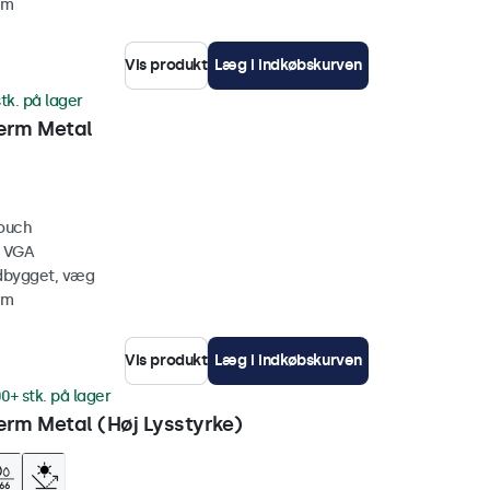
mm
Vis produkt
Læg i indkøbskurven
tk. på lager
ærm Metal
touch
, VGA
ndbygget, væg
mm
Vis produkt
Læg i indkøbskurven
0+ stk. på lager
rm Metal (Høj Lysstyrke)