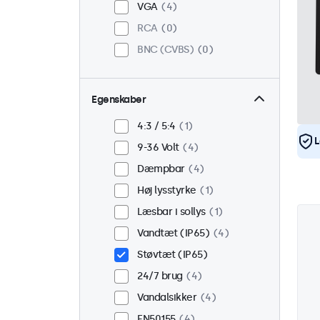
VGA
4
RCA
0
BNC (CVBS)
0
Egenskaber
4:3 / 5:4
1
L
9-36 Volt
4
Dæmpbar
4
Høj lysstyrke
1
Læsbar i sollys
1
Vandtæt (IP65)
4
Støvtæt (IP65)
24/7 brug
4
Vandalsikker
4
EN50155
4