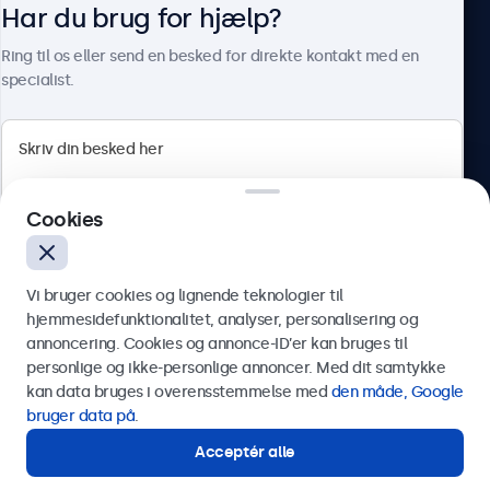
Har du brug for hjælp?
Om Beetronics
Ring til os eller send en besked for direkte kontakt med en
specialist.
Beetronics
Cookies
Herstedøstervej 27-29, unit A, 2620 Albertslund, Danmark
4.8/5 bedømt af 5000+ virksomheder
Vi bruger cookies og lignende teknologier til
Dansk
hjemmesidefunktionalitet, analyser, personalisering og
annoncering. Cookies og annonce-ID’er kan bruges til
Send
personlige og ikke-personlige annoncer. Med dit samtykke
kan data bruges i overensstemmelse med
den måde, Google
Eller ring til os på
89 88 42 29
bruger data på
.
Acceptér alle
Har du brug for hjælp?
Kontakt vores specialister.