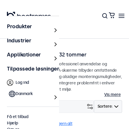
Produkter
Hjem
Industrier
VGA-skærme fra 7 til 32 tommer
Applikationer
VGA-skærme designet til professionel anvendelse og
Tilpassede løsninger
kontinuerlig brug. Vores VGA-skærme tilbyder omfattende
konfigurationsmuligheder og alsidige monteringsmuligheder,
Log ind
hvilket gør dem nemme at integrere problemfrit i enhver
anvendelsesform og ethvert miljø.
Danmark
Vis mere
Filter (
0
)
Sortere:
Få et tilbud
Hjælp
VGA
Panel monteret
Fjern alt