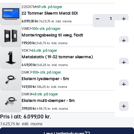
22SDI7M
69 stk. på lager
Maksimal lysstyrke
22 Tommer Skærm Metal SDI
350 nits (typisk)
6.099,00 kr.
7.623,75 kr. inkl. moms
VWB7
100+ stk. på lager
Minimum lysstyrke
Monteringsbeslag til væg, fladt
1 nit
199,00 kr.
248,75 kr. inkl. moms
Kontrast
VDK7
66 stk. på lager
3000:1
Metalstativ (19-32 tommer skærme)
449,00 kr.
Betragtningsvinkel
561,25 kr. inkl. moms
DMK7
100+ stk. på lager
178° Horisontal, 178° vertikal
Ekstern lysdæmper - 5m
Responstid
149,00 kr.
186,25 kr. inkl. moms
10 ms
DMK8
48 stk. på lager
Ekstern multi-dæmper - 5m
Understøttede opløsninger
399,00 kr.
1920 x 1080 (max), 640 x 480 (min)
498,75 kr. inkl. moms
Pris i alt:
6.099,00 kr.
System
7.623,75 kr.
inkl. moms
PAL/NTSC/SECAM
Læg i indkøbskurven