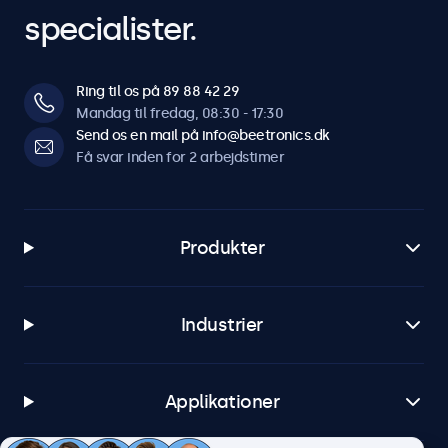
Tilslutninger
specialister.
HDMI input
1x
Ring til os på 89 88 42 29
HDMI output
Mandag til fredag, 08:30 - 17:30
Send os en mail på info@beetronics.dk
1x
Få svar inden for 2 arbejdstimer
USB-A
1x indbygget USB-medieafspiller
SDI input (3G)
Produkter
2x
SDI output
2x
Industrier
AUX udgang (3,5mm)
1x
Applikationer
Mekanisk