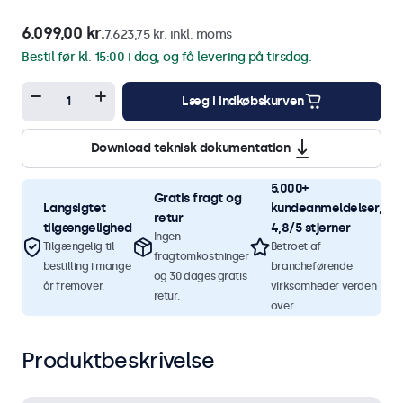
6.099,00 kr.
7.623,75 kr. inkl. moms
Bestil før kl. 15:00 i dag, og få levering på tirsdag.
Læg i indkøbskurven
Download teknisk dokumentation
5.000+
Gratis fragt og
Langsigtet
kundeanmeldelser,
retur
tilgængelighed
4,8/5 stjerner
Ingen
Tilgængelig til
Betroet af
fragtomkostninger
bestilling i mange
brancheførende
og 30 dages gratis
år fremover.
virksomheder verden
retur.
over.
Produktbeskrivelse