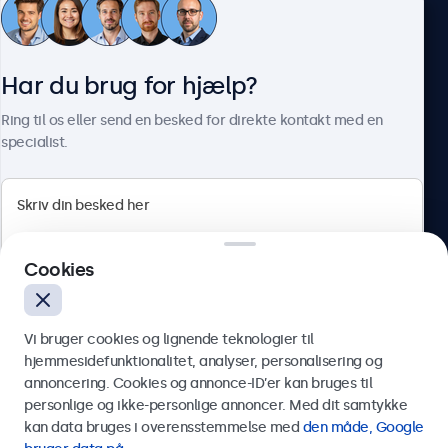
Skærmmål (uden stativ)
Kundeservice
511 x 479 x 43 mm
Har du brug for hjælp?
Billedestørrelse
Om Beetronics
479 x 270 mm
Ring til os eller send en besked for direkte kontakt med en
specialist.
Vægt
4300 gram (5200 gram med stand)
Farve
Beetronics
Sort
Teknisk tegning (2D)
Cookies
Herstedøstervej 27-29, unit A, 2620 Albertslund, Danmark
Download PDF
4.8/5 bedømt af 5000+ virksomheder
Teknisk tegning (3D)
Vi bruger cookies og lignende teknologier til
Dansk
Download CAD/STP
hjemmesidefunktionalitet, analyser, personalisering og
annoncering. Cookies og annonce-ID’er kan bruges til
Send
personlige og ikke-personlige annoncer. Med dit samtykke
Montering
kan data bruges i overensstemmelse med
den måde, Google
Eller ring til os på
89 88 42 29