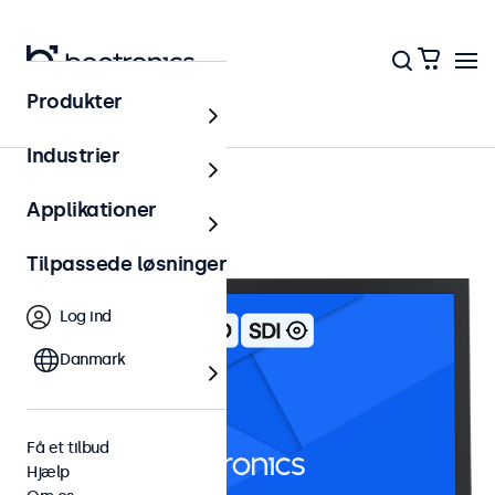
Produkter
22 tommer skaerme
Industrier
Applikationer
Tilpassede løsninger
Log ind
Danmark
Få et tilbud
Hjælp