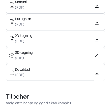
Højde-breddeforhold
Manual
(PDF)
16:9 (4:3 justerbar)
Native opløsning
Hurtigstart
1920 x 1080
(PDF)
Pixel pr. tomme
2D-tegning
102 PPI
(PDF)
Paneltype
IPS-LCD
3D-tegning
(STP)
Baggrundsbelysning
LED
Datablad
(PDF)
Skærmoverflade
Anti-glare hård belægning (3H)
Understøttede orienteringer
Tilbehør
Landskab, portræt, face-up
Vælg dit tilbehør og gør dit køb komplet.
Display-ydeevne