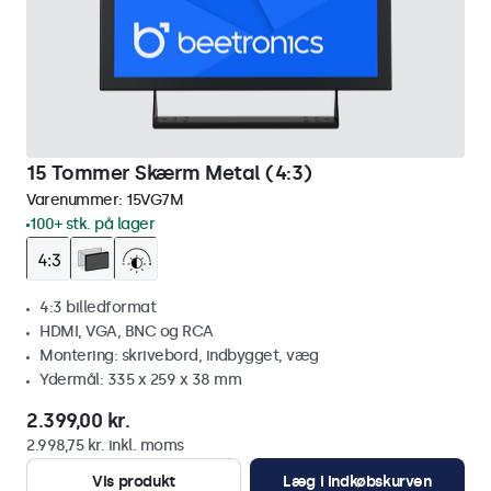
15 Tommer Skærm Metal (4:3)
Varenummer:
15VG7M
100+ stk. på lager
4:3 billedformat
HDMI, VGA, BNC og RCA
Montering: skrivebord, indbygget, væg
Ydermål: 335 x 259 x 38 mm
2.399,00 kr.
2.998,75 kr. inkl. moms
Vis produkt
Læg i indkøbskurven