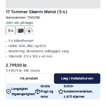
17 Tommer Skærm Metal (5:4)
Varenummer:
17VG7M
100+ stk. på lager
5:4 billedformat
HDMI, VGA, BNC og RCA
Montering: skrivebord, indbygget, væg
Ydermål: 372 x 305 x 40 mm
2.799,00 kr.
3.498,75 kr. inkl. moms
Vis produkt
Læg i indkøbskurven
Gratis
5.000+
Langsigtet
fragt og
kundeanmeldelser,
tilgængelighed
retur
4,8/5 stjerner