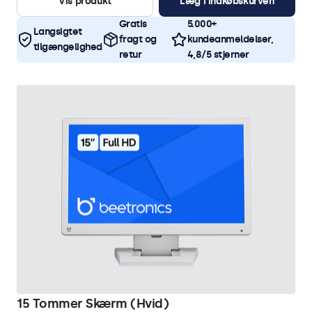
Vis produkt
Læg i indkøbskurven
Gratis
5.000+
Langsigtet
fragt og
kundeanmeldelser,
tilgængelighed
retur
4,8/5 stjerner
15 Tommer Skærm (Hvid)