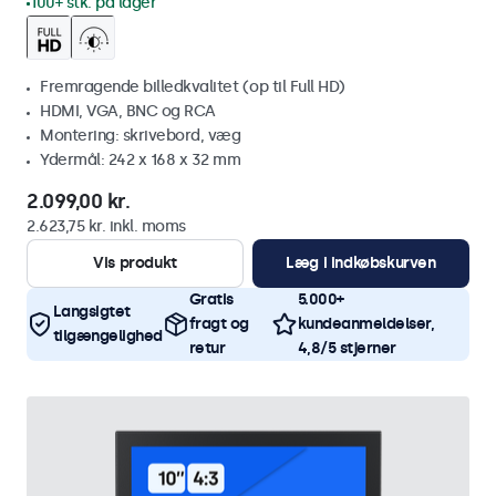
100+ stk. på lager
Fremragende billedkvalitet (op til Full HD)
HDMI, VGA, BNC og RCA
Montering: skrivebord, væg
Ydermål: 242 x 168 x 32 mm
2.099,00 kr.
2.623,75 kr. inkl. moms
Vis produkt
Læg i indkøbskurven
Gratis
5.000+
Langsigtet
fragt og
kundeanmeldelser,
tilgængelighed
retur
4,8/5 stjerner