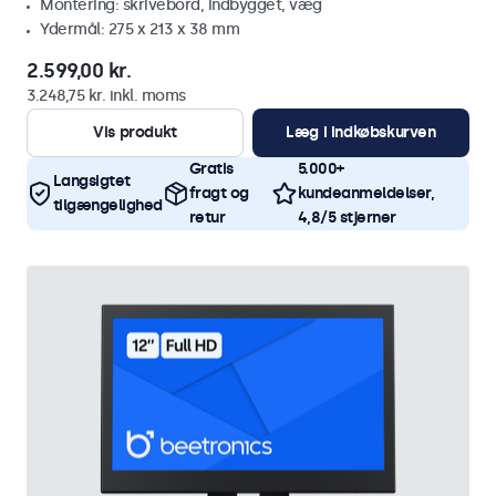
Montering: skrivebord, indbygget, væg
Ydermål: 275 x 213 x 38 mm
2.599,00 kr.
3.248,75 kr. inkl. moms
Vis produkt
Læg i indkøbskurven
Gratis
5.000+
Langsigtet
fragt og
kundeanmeldelser,
tilgængelighed
retur
4,8/5 stjerner