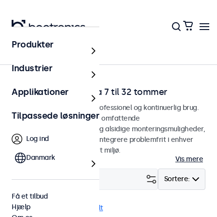
Produkter
Hjem
Industrier
RCA-videoskærme fra 7 til 32 tommer
Applikationer
RCA-skærme designet til professionel og kontinuerlig brug.
Tilpassede løsninger
Vores RCA-skærme tilbyder omfattende
konfigurationsmuligheder og alsidige monteringsmuligheder,
Log ind
hvilket gør dem nemme at integrere problemfrit i enhver
anvendelsesform og ethvert miljø.
Danmark
Vis mere
Filter (
23
)
Sortere:
Få et tilbud
Hjælp
RCA
24/7 brug
Fjern alt