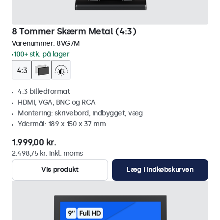
8 Tommer Skærm Metal (4:3)
Varenummer:
8VG7M
100+ stk. på lager
4:3 billedformat
HDMI, VGA, BNC og RCA
Montering: skrivebord, indbygget, væg
Ydermål: 189 x 150 x 37 mm
1.999,00 kr.
2.498,75 kr. inkl. moms
Vis produkt
Læg i indkøbskurven