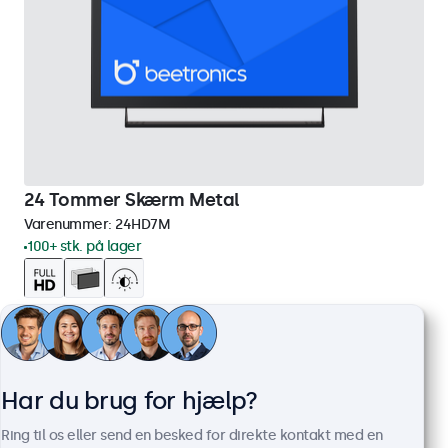
24 Tommer Skærm Metal
Varenummer:
24HD7M
100+ stk. på lager
1920 x 1080 opløsning (Full HD)
HDMI, VGA, BNC og RCA
Montering: skrivebord, indbygget, væg
Ydermål: 560 x 337 x 41 mm
Har du brug for hjælp?
3.849,00 kr.
Ring til os eller send en besked for direkte kontakt med en