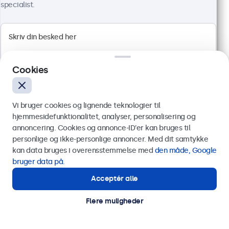
4.811,25 kr. inkl. moms
specialist.
Vis produkt
Læg i indkøbskurven
Cookies
Vi bruger cookies og lignende teknologier til
hjemmesidefunktionalitet, analyser, personalisering og
annoncering. Cookies og annonce-ID’er kan bruges til
Send
personlige og ikke-personlige annoncer. Med dit samtykke
kan data bruges i overensstemmelse med
den måde, Google
Eller ring til os på
89 88 42 29
bruger data på
.
Acceptér alle
Har du brug for hjælp?
27 Tommer Skærm Metal
Kontakt vores specialister.
Flere muligheder
Varenummer:
27HD7M
100+ stk. på lager