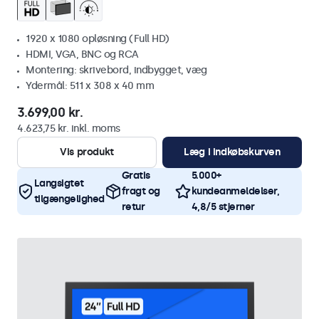
1920 x 1080 opløsning (Full HD)
HDMI, VGA, BNC og RCA
Montering: skrivebord, indbygget, væg
Ydermål: 511 x 308 x 40 mm
3.699,00 kr.
4.623,75 kr. inkl. moms
Vis produkt
Læg i indkøbskurven
Gratis
5.000+
Langsigtet
fragt og
kundeanmeldelser,
tilgængelighed
retur
4,8/5 stjerner