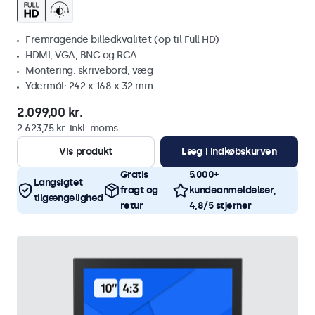
Fremragende billedkvalitet (op til Full HD)
HDMI, VGA, BNC og RCA
Montering: skrivebord, væg
Ydermål: 242 x 168 x 32 mm
2.099,00 kr.
2.623,75 kr. inkl. moms
Vis produkt
Læg i indkøbskurven
Gratis
5.000+
Langsigtet
fragt og
kundeanmeldelser,
tilgængelighed
retur
4,8/5 stjerner