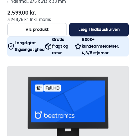
Ydermål: 275 x 213 x 38 mm
2.599,00 kr.
3.248,75 kr. inkl. moms
Vis produkt
Læg i indkøbskurven
Gratis
5.000+
Langsigtet
fragt og
kundeanmeldelser,
tilgængelighed
retur
4,8/5 stjerner