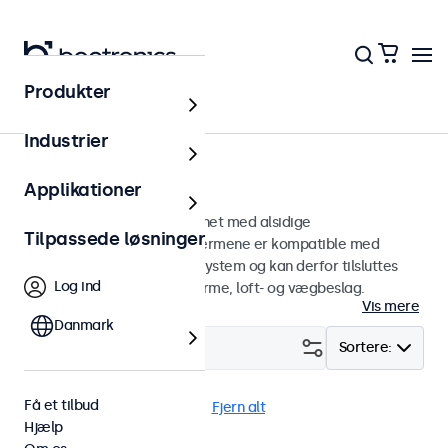
Produkter
Hjem
Industrier
75mm VESA-skærme
Applikationer
75 mm VESA-skærme designet med alsidige
Tilpassede løsninger
monteringsmuligheder. Skærmene er kompatible med
standard VESA-monteringssystem og kan derfor tilsluttes
Log ind
universalstandere, skærmarme, loft- og vægbeslag.
Vis mere
Danmark
Filter (
15
)
Sortere:
Få et tilbud
VESA 75 x 75
24/7 brug
Fjern alt
Hjælp