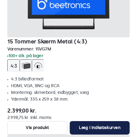
15 Tommer Skærm Metal (4:3)
Varenummer:
15VG7M
100+ stk. på lager
4:3 billedformat
HDMI, VGA, BNC og RCA
Montering: skrivebord, indbygget, væg
Ydermål: 335 x 259 x 38 mm
2.399,00 kr.
2.998,75 kr. inkl. moms
Vis produkt
Læg i indkøbskurven