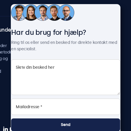
undeservice
Om Beetronics
Har du brug for hjælp?
Casestudier
Ring til os eller send en besked for direkte kontakt med
ider
Nyheder og opdateringer
en specialist.
metoder
Om os
g og
Arbejd hos os
Vilkår og betingelser
d
Fortrolighedserklæring
Send