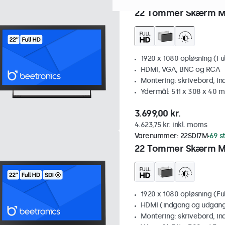
Varenummer:
22HD7M
100+ 
22 Tommer Skærm M
1920 x 1080 opløsning (Fu
HDMI, VGA, BNC og RCA
Montering: skrivebord, i
Ydermål: 511 x 308 x 40 
3.699,00 kr.
4.623,75 kr. inkl. moms
Varenummer:
22SDI7M
69 s
22 Tommer Skærm Me
1920 x 1080 opløsning (Fu
HDMI (indgang og udgang)
Montering: skrivebord, i