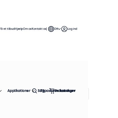
Få et tilbud
Hjælp
Om os
Kontakt os
DK
Log ind
tommer skærme tilbyder flere
mme at integrere i enhver
Applikationer
Søg
Tilpassede løsninger
Indkøbskurv
Sorter efter:
Popularitet