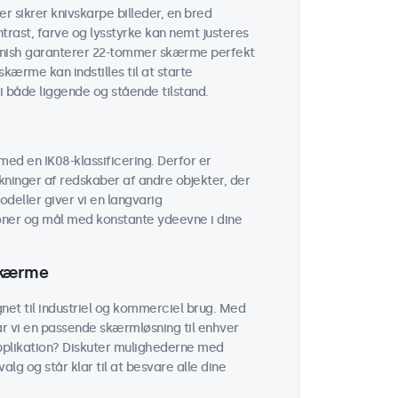
 sikrer knivskarpe billeder, en bred
trast, farve og lysstyrke kan nemt justeres
finish garanterer 22-tommer skærme perfekt
kærme kan indstilles til at starte
 i både liggende og stående tilstand.
ed en IK08-klassificering. Derfor er
ninger af redskaber af andre objekter, der
odeller giver vi en langvarig
oner og mål med konstante ydeevne i dine
skærme
et til industriel og kommerciel brug. Med
ar vi en passende skærmløsning til enhver
 applikation? Diskuter mulighederne med
alg og står klar til at besvare alle dine