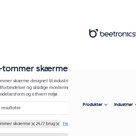
-tommer skærme
ommer skærme designet til industriel og kommerciel brug. Vores 22-
edforbindelser og alsidige monteringsmuligheder, hvilket gør dem ne
ndelsesform og ethvert miljø.
Produkter
Industrier
resultater
ommer skaerme
24/7 brug
Fjern alt