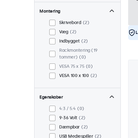
Montering
Skrivebord
2
Væg
2
L
Indbygget
2
Rackmontering (19
tommer)
0
VESA 75 x 75
0
VESA 100 x 100
2
Egenskaber
4:3 / 5:4
0
9-36 Volt
2
Dæmpbar
2
USB Mediespiller
2