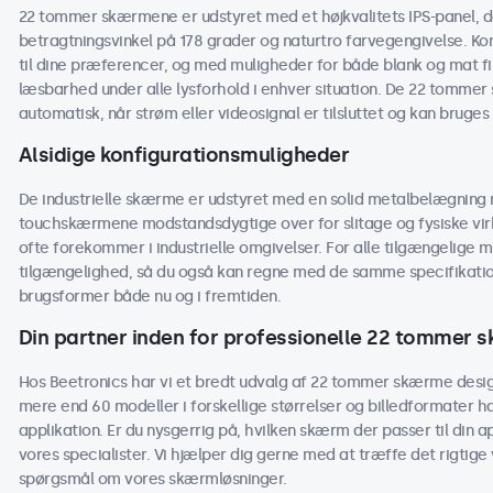
22 tommer skærmene er udstyret med et højkvalitets IPS-panel, der
betragtningsvinkel på 178 grader og naturtro farvegengivelse. Kon
til dine præferencer, og med muligheder for både blank og mat 
læsbarhed under alle lysforhold i enhver situation. De 22 tommer s
automatisk, når strøm eller videosignal er tilsluttet og kan bruges
Alsidige konfigurationsmuligheder
De industrielle skærme er udstyret med en solid metalbelægning m
touchskærmene modstandsdygtige over for slitage og fysiske virk
ofte forekommer i industrielle omgivelser. For alle tilgængelige m
tilgængelighed, så du også kan regne med de samme specifikati
brugsformer både nu og i fremtiden.
Din partner inden for professionelle 22 tommer 
Hos Beetronics har vi et bredt udvalg af 22 tommer skærme design
mere end 60 modeller i forskellige størrelser og billedformater h
applikation. Er du nysgerrig på, hvilken skærm der passer til din
vores specialister. Vi hjælper dig gerne med at træffe det rigtige v
spørgsmål om vores skærmløsninger.