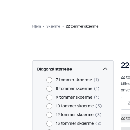
Hjem
Skærme
22 tommer skaerme
22
Diagonal størrelse
22 t
7 tommer skaerme
1
bill
8 tommer skaerme
1
anve
9 tommer skaerme
1
2
10 tommer skaerme
3
12 tommer skaerme
3
22 t
13 tommer skaerme
2