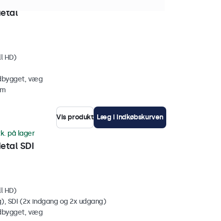
stk. på lager
etal
ll HD)
ndbygget, væg
mm
Vis produkt
Læg i indkøbskurven
tk. på lager
tal SDI
ll HD)
, SDI (2x indgang og 2x udgang)
ndbygget, væg