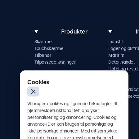
Produkter
I
Skærme
Industri
Touchskærme
Lager og distri
Tilbehør
Maritim
Tilpassede løsninger
Detailhandel
Hotel og resta
Køretøj
Cookies
Jernbane
AV og broadca
Sundhedssekto
Vi bruger cookies og lignende teknologier til
hjemmesidefunktionalitet, analyser,
personalisering og annoncering. Cookies og
annonce-ID’er kan bruges til personlige og
Beetronics
ikke-personlige annoncer. Med dit samtykke
kan data bruges i overensstemmelse med