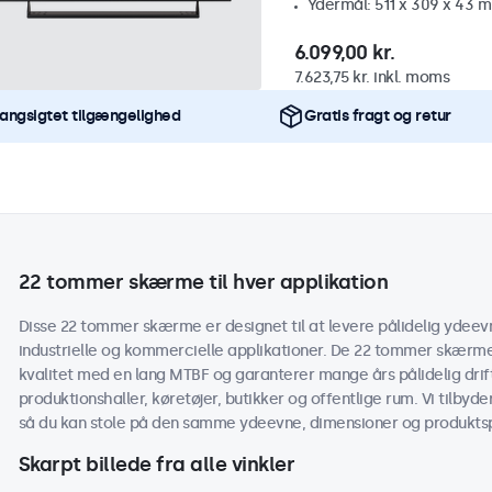
Ydermål: 511 x 309 x 43 
6.099,00 kr.
7.623,75 kr. inkl. moms
angsigtet tilgængelighed
Gratis fragt og retur
22 tommer skærme til hver applikation
Disse 22 tommer skærme er designet til at levere pålidelig ydeevn
industrielle og kommercielle applikationer. De 22 tommer skærme
kvalitet med en lang MTBF og garanterer mange års pålidelig drif
produktionshaller, køretøjer, butikker og offentlige rum. Vi tilbyd
så du kan stole på den samme ydeevne, dimensioner og produktspe
Skarpt billede fra alle vinkler