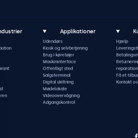
ndustrier
Applikationer
K
Udendørs
Hjælp
bution
Kiosk og selvbetjening
Leveringst
Brug i køretøjer
Betalings
Maskininterface
Returnerin
urant
Offentligt sted
reparation
Salgsterminal
Få et tilbu
Digital skiltning
Kontakt os
st
Mødelokale
ren
Videoovervågning
Adgangskontrol