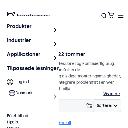
Produkter
Hjem
Industrier
SDI-skærme fra 12 til 22 tommer
Applikationer
SDI-skærme designet til professionel og kontinuerlig brug.
Tilpassede løsninger
Vores SDI-skærme tilbyder omfattende
konfigurationsmuligheder og alsidige monteringsmuligheder,
Log ind
hvilket gør dem nemme at integrere problemfrit i enhver
anvendelsesform og ethvert miljø.
Danmark
Vis mere
Filter (
1
)
Sortere:
Få et tilbud
Hjælp
BNC (SDI)
24/7 brug
Fjern alt