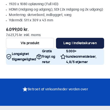
1920 x 1080 opløsning (Full HD)
HDMI (indgang og udgang), SDI (2x indgang og 2x udgang)
Montering: skrivebord, indbygget, væg
Ydermål: 511 x 309 x 43 mm
6.099,00 kr.
7.623,75 kr. inkl. moms
Vis produkt
Læg i indkøbskurven
Gratis
5.000+
Langsigtet
fragt og
kundeanmeldelser,
tilgængelighed
retur
4,8/5 stjerner
Betroet af virksomheder verden over