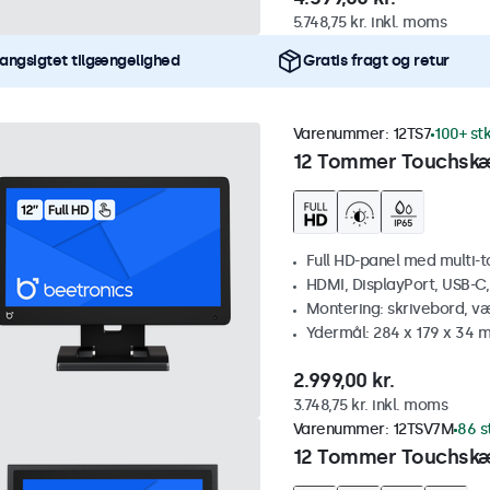
5.748,75 kr. inkl. moms
angsigtet tilgængelighed
Gratis fragt og retur
Varenummer:
12TS7
100+ stk
12 Tommer Touchsk
Full HD-panel med multi-
HDMI, DisplayPort, USB-C
Montering: skrivebord, v
Ydermål: 284 x 179 x 34 
2.999,00 kr.
3.748,75 kr. inkl. moms
Varenummer:
12TSV7M
86 s
12 Tommer Touchskæ