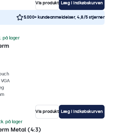
Vis produkt
Læg i indkøbskurven
5.000+ kundeanmeldelser, 4,8/5 stjerner
. på lager
ærm
touch
, VGA
æg
mm
Vis produkt
Læg i indkøbskurven
tk. på lager
rm Metal (4:3)