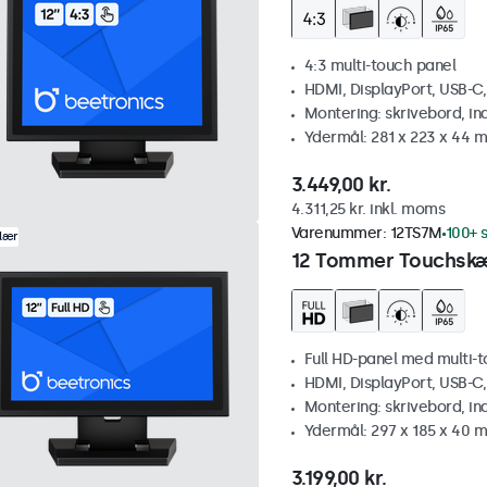
4:3 multi-touch panel
HDMI, DisplayPort, USB-C
Montering: skrivebord, i
Ydermål: 281 x 223 x 44 
3.449,00 kr.
4.311,25 kr. inkl. moms
Varenummer:
12TS7M
100+ s
lær
12 Tommer Touchsk
Full HD-panel med multi-
HDMI, DisplayPort, USB-C
Montering: skrivebord, i
Ydermål: 297 x 185 x 40 
3.199,00 kr.