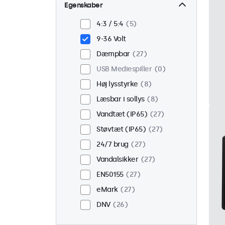
Væg
19
Egenskaber
Panel monteret
8
4:3 / 5:4
5
Indbygget
23
9-36 Volt
Rackmontering (19
Dæmpbar
27
tommer)
14
USB Mediespiller
0
VESA 75 x 75
15
Høj lysstyrke
8
VESA 100 x 100
12
Læsbar i sollys
8
Vandtæt (IP65)
27
Støvtæt (IP65)
27
24/7 brug
27
Vandalsikker
27
EN50155
27
eMark
27
DNV
26