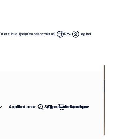
Få et tilbud
Hjælp
Om os
Kontakt os
DK
Log ind
Applikationer
Søg
Tilpassede løsninger
Indkøbskurv