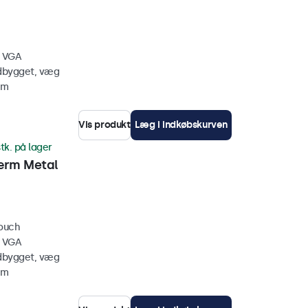
, VGA
ndbygget, væg
mm
Vis produkt
Læg i indkøbskurven
tk. på lager
ærm Metal
touch
, VGA
ndbygget, væg
mm