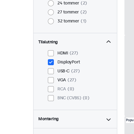
24 tommer
2
27 tommer
2
32 tommer
1
Tilslutning
HDMI
27
DisplayPort
USB-C
27
VGA
27
RCA
0
BNC (CVBS)
0
Montering
Popu
Skrivebord
19