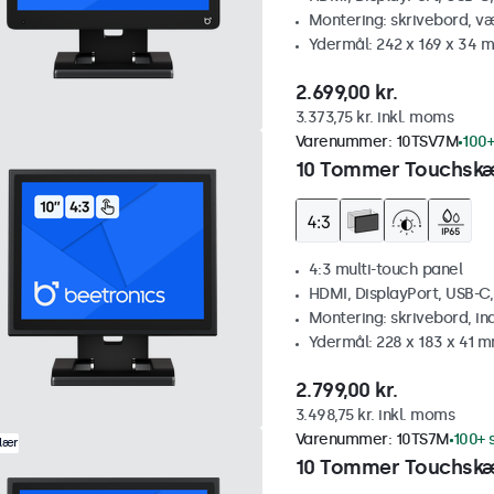
Montering: skrivebord, v
Ydermål: 242 x 169 x 34 
2.699,00 kr.
3.373,75 kr. inkl. moms
Varenummer:
10TSV7M
100+
10 Tommer Touchskæ
4:3 multi-touch panel
HDMI, DisplayPort, USB-C
Montering: skrivebord, i
Ydermål: 228 x 183 x 41 
2.799,00 kr.
3.498,75 kr. inkl. moms
Varenummer:
10TS7M
100+ 
lær
10 Tommer Touchsk