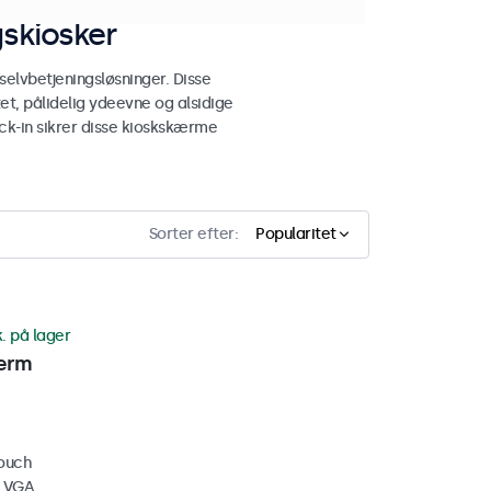
gskiosker
elvbetjeningsløsninger. Disse
t, pålidelig ydeevne og alsidige
eck-in sikrer disse kioskskærme
Sorter efter:
Popularitet
k. på lager
ærm
touch
, VGA