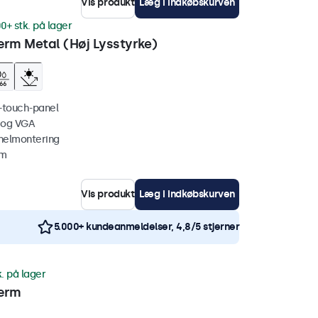
Vis produkt
Læg i indkøbskurven
0+ stk. på lager
rm Metal (Høj Lysstyrke)
i-touch-panel
 og VGA
nelmontering
mm
Vis produkt
Læg i indkøbskurven
5.000+ kundeanmeldelser, 4,8/5 stjerner
k. på lager
ærm