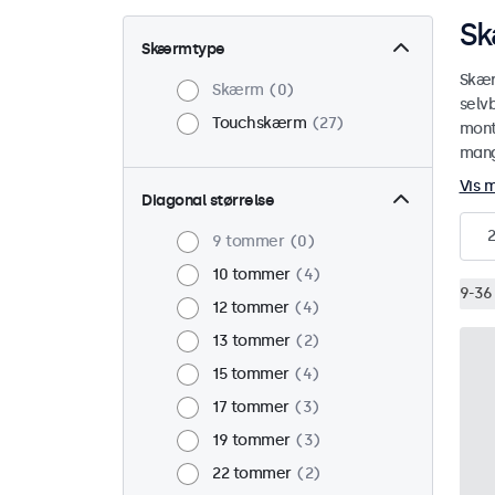
Sk
Skærmtype
Skær
Skærm
0
selv
Touchskærm
27
mont
mange
Vis 
Diagonal størrelse
2
9 tommer
0
10 tommer
4
9-36 
12 tommer
4
13 tommer
2
15 tommer
4
17 tommer
3
19 tommer
3
22 tommer
2