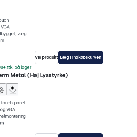
touch
, VGA
ndbygget, væg
mm
Vis produkt
Læg i indkøbskurven
00+ stk. på lager
rm Metal (Høj Lysstyrke)
i-touch-panel
 og VGA
nelmontering
mm