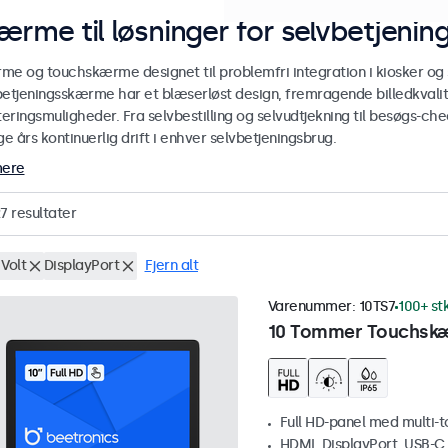
ærme til løsninger for selvbetjenin
me og touchskærme designet til problemfri integration i kiosker og s
betjeningsskærme har et blæserløst design, fremragende billedkvalite
eringsmuligheder. Fra selvbestilling og selvudtjekning til besøgs-ch
 års kontinuerlig drift i enhver selvbetjeningsbrug.
mere
7
resultater
Volt
DisplayPort
Fjern alt
Varenummer:
10TS7
100+ st
10 Tommer Touchsk
Full HD-panel med multi-
HDMI, DisplayPort, USB-C