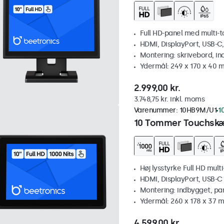
Full HD-panel med multi-
HDMI, DisplayPort, USB-C
Montering: skrivebord, i
Ydermål: 249 x 170 x 40 
2.999,00 kr.
3.748,75 kr. inkl. moms
Varenummer:
10HB9M/U1
1
10 Tommer Touchskæ
Høj lysstyrke Full HD mult
HDMI, DisplayPort, USB-C
Montering: indbygget, pa
Ydermål: 260 x 178 x 37 
4.599,00 kr.