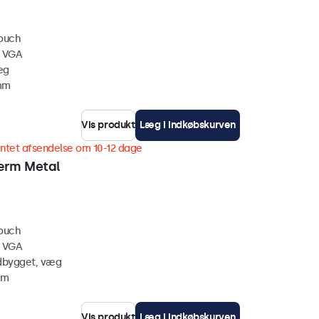
touch
, VGA
æg
 mm
Vis produkt
Læg i indkøbskurven
ntet afsendelse om 10-12 dage
ærm Metal
touch
, VGA
ndbygget, væg
mm
Vis produkt
Læg i indkøbskurven