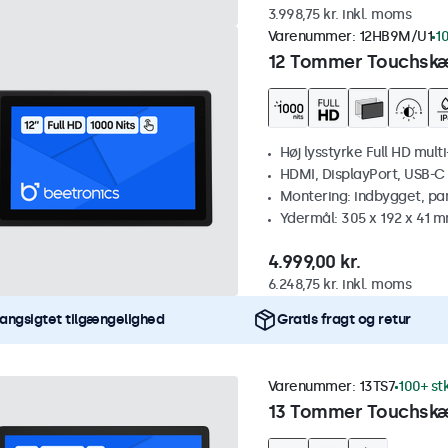
3.998,75 kr. inkl. moms
Varenummer:
12HB9M/U1
10
12 Tommer Touchskæ
Høj lysstyrke Full HD mult
HDMI, DisplayPort, USB-C
Montering: indbygget, pa
Ydermål: 305 x 192 x 41 
4.999,00 kr.
6.248,75 kr. inkl. moms
angsigtet tilgængelighed
Gratis fragt og retur
Varenummer:
13TS7
100+ st
13 Tommer Touchsk