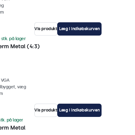
æg
mm
Vis produkt
Læg i indkøbskurven
 stk. på lager
rm Metal (4:3)
, VGA
ndbygget, væg
mm
Vis produkt
Læg i indkøbskurven
stk. på lager
ærm Metal