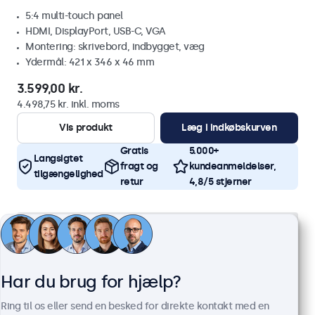
5:4 multi-touch panel
HDMI, DisplayPort, USB-C, VGA
Montering: skrivebord, indbygget, væg
Ydermål: 421 x 346 x 46 mm
3.599,00 kr.
4.498,75 kr. inkl. moms
Vis produkt
Læg i indkøbskurven
Gratis
5.000+
Langsigtet
fragt og
kundeanmeldelser,
tilgængelighed
retur
4,8/5 stjerner
Har du brug for hjælp?
Ring til os eller send en besked for direkte kontakt med en