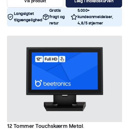
Vis produkt
Læg i indkøbskurven
Gratis
5.000+
Langsigtet
fragt og
kundeanmeldelser,
tilgængelighed
retur
4,8/5 stjerner
12 Tommer Touchskærm Metal