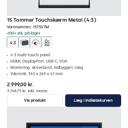
15 Tommer Touchskærm Metal (4:3)
Varenummer:
15TSV7M
100+ stk. på lager
4:3 multi-touch panel
HDMI, DisplayPort, USB-C, VGA
Montering: skrivebord, indbygget, væg
Ydermål: 345 x 269 x 47 mm
2.999,00 kr.
3.748,75 kr. inkl. moms
Vis produkt
Læg i indkøbskurven