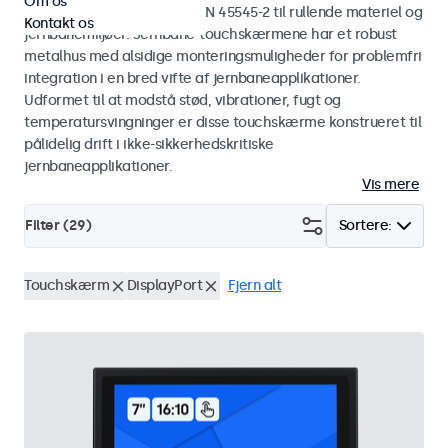
Om os
standarderne EN 50155 og EN 45545-2 til rullende materiel og
Kontakt os
jernbanemiljøer. Jernbane-touchskærmene har et robust
metalhus med alsidige monteringsmuligheder for problemfri
integration i en bred vifte af jernbaneapplikationer.
Udformet til at modstå stød, vibrationer, fugt og
temperatursvingninger er disse touchskærme konstrueret til
pålidelig drift i ikke-sikkerhedskritiske
jernbaneapplikationer.
Vis mere
Filter (
29
)
Sortere:
Touchskærm
DisplayPort
Fjern alt