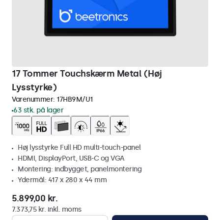
17 Tommer Touchskærm Metal (Høj
Lysstyrke)
Varenummer:
17HB9M/U1
63 stk. på lager
Høj lysstyrke Full HD multi-touch-panel
HDMI, DisplayPort, USB-C og VGA
Montering: indbygget, panelmontering
Ydermål: 417 x 280 x 44 mm
5.899,00 kr.
7.373,75 kr. inkl. moms