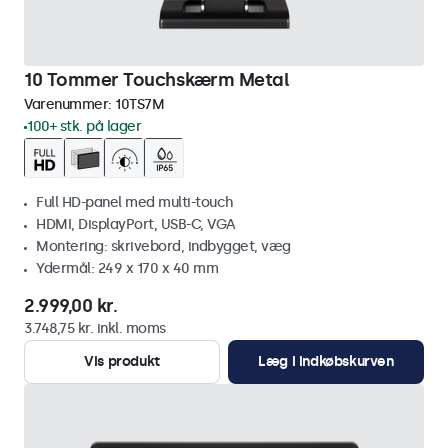
10 Tommer Touchskærm Metal
Varenummer:
10TS7M
100+ stk. på lager
Full HD-panel med multi-touch
HDMI, DisplayPort, USB-C, VGA
Montering: skrivebord, indbygget, væg
Ydermål: 249 x 170 x 40 mm
2.999,00 kr.
3.748,75 kr. inkl. moms
Vis produkt
Læg i indkøbskurven