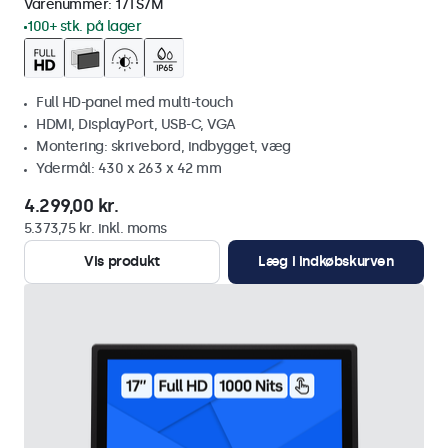
Varenummer:
17TS7M
100+ stk. på lager
Full HD-panel med multi-touch
HDMI, DisplayPort, USB-C, VGA
Montering: skrivebord, indbygget, væg
Ydermål: 430 x 263 x 42 mm
4.299,00 kr.
5.373,75 kr. inkl. moms
Vis produkt
Læg i indkøbskurven