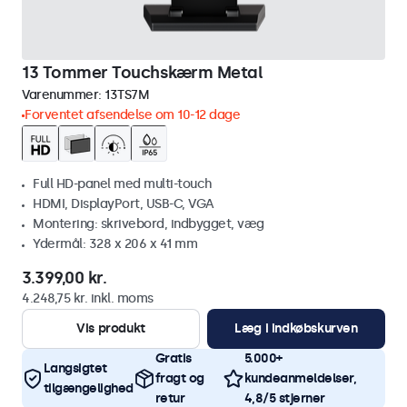
13 Tommer Touchskærm Metal
Varenummer:
13TS7M
Forventet afsendelse om 10-12 dage
Full HD-panel med multi-touch
HDMI, DisplayPort, USB-C, VGA
Montering: skrivebord, indbygget, væg
Ydermål: 328 x 206 x 41 mm
3.399,00 kr.
4.248,75 kr. inkl. moms
Vis produkt
Læg i indkøbskurven
Gratis
5.000+
Langsigtet
fragt og
kundeanmeldelser,
tilgængelighed
retur
4,8/5 stjerner