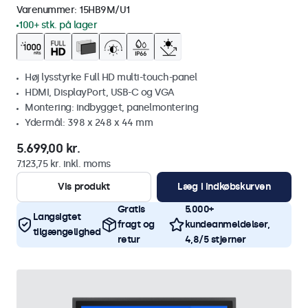
Varenummer:
15HB9M/U1
100+ stk. på lager
Høj lysstyrke Full HD multi-touch-panel
HDMI, DisplayPort, USB-C og VGA
Montering: indbygget, panelmontering
Ydermål: 398 x 248 x 44 mm
5.699,00 kr.
7.123,75 kr. inkl. moms
Vis produkt
Læg i indkøbskurven
Gratis
5.000+
Langsigtet
fragt og
kundeanmeldelser,
tilgængelighed
retur
4,8/5 stjerner