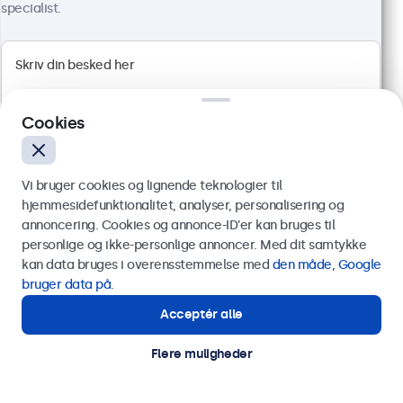
specialist.
Cookies
19 Tommer Touchskærm Metal
Varenummer:
19TS7M
Vi bruger cookies og lignende teknologier til
100+ stk. på lager
hjemmesidefunktionalitet, analyser, personalisering og
annoncering. Cookies og annonce-ID’er kan bruges til
Send
personlige og ikke-personlige annoncer. Med dit samtykke
Full HD-panel med multi-touch
kan data bruges i overensstemmelse med
den måde, Google
HDMI, DisplayPort, USB-C, VGA
Eller ring til os på
89 88 42 29
bruger data på
.
Montering: skrivebord, indbygget, væg
Acceptér alle
Har du brug for hjælp?
Ydermål: 481 x 294 x 45 mm
Kontakt vores specialister.
4.499,00 kr.
Flere muligheder
5.623,75 kr. inkl. moms