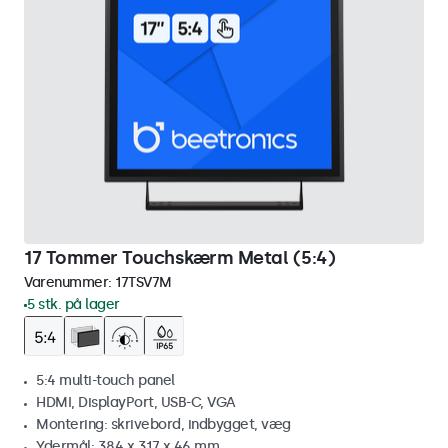
17 Tommer Touchskærm Metal (5:4)
Varenummer:
17TSV7M
5 stk. på lager
5:4 multi-touch panel
HDMI, DisplayPort, USB-C, VGA
Montering: skrivebord, indbygget, væg
Ydermål: 384 x 317 x 46 mm