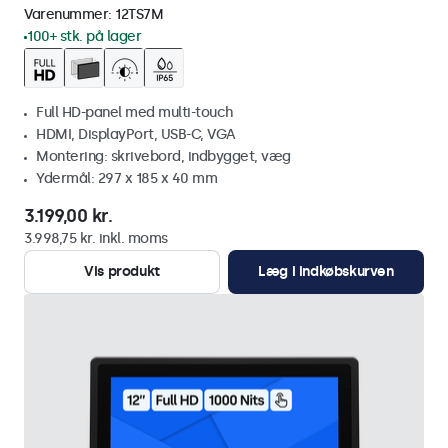
Varenummer:
12TS7M
100+ stk. på lager
Full HD-panel med multi-touch
HDMI, DisplayPort, USB-C, VGA
Montering: skrivebord, indbygget, væg
Ydermål: 297 x 185 x 40 mm
3.199,00 kr.
3.998,75 kr. inkl. moms
Vis produkt
Læg i indkøbskurven