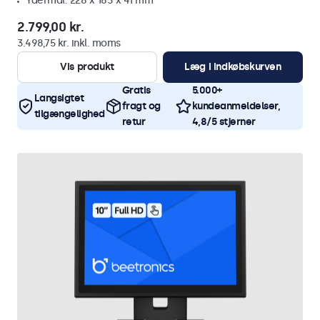
Ydermål: 228 x 183 x 41 mm
2.799,00 kr.
3.498,75 kr. inkl. moms
Vis produkt
Læg i indkøbskurven
Gratis
5.000+
Langsigtet
fragt og
kundeanmeldelser,
tilgængelighed
retur
4,8/5 stjerner