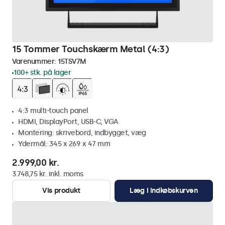
15 Tommer Touchskærm Metal (4:3)
Varenummer:
15TSV7M
100+ stk. på lager
4:3 multi-touch panel
HDMI, DisplayPort, USB-C, VGA
Montering: skrivebord, indbygget, væg
Ydermål: 345 x 269 x 47 mm
2.999,00 kr.
3.748,75 kr. inkl. moms
Vis produkt
Læg i indkøbskurven