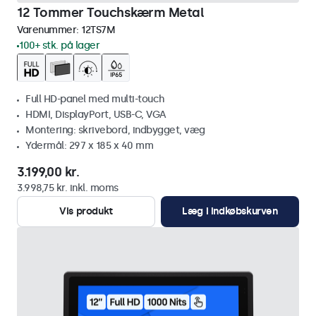
12 Tommer Touchskærm Metal
Varenummer:
12TS7M
100+ stk. på lager
Full HD-panel med multi-touch
HDMI, DisplayPort, USB-C, VGA
Montering: skrivebord, indbygget, væg
Ydermål: 297 x 185 x 40 mm
3.199,00 kr.
3.998,75 kr. inkl. moms
Vis produkt
Læg i indkøbskurven