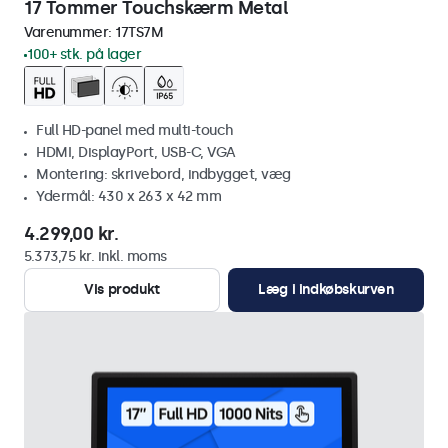
17 Tommer Touchskærm Metal
Varenummer:
17TS7M
100+ stk. på lager
Full HD-panel med multi-touch
HDMI, DisplayPort, USB-C, VGA
Montering: skrivebord, indbygget, væg
Ydermål: 430 x 263 x 42 mm
4.299,00 kr.
5.373,75 kr. inkl. moms
Vis produkt
Læg i indkøbskurven