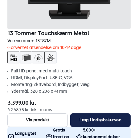
13 Tommer Touchskærm Metal
Varenummer:
13TS7M
Forventet afsendelse om 10-12 dage
Full HD-panel med multi-touch
HDMI, DisplayPort, USB-C, VGA
Montering: skrivebord, indbygget, væg
Ydermål: 328 x 206 x 41 mm
3.399,00 kr.
4.248,75 kr. inkl. moms
Vis produkt
Læg i indkøbskurven
Gratis
5.000+
Langsigtet
fragt og
kundeanmeldelser,