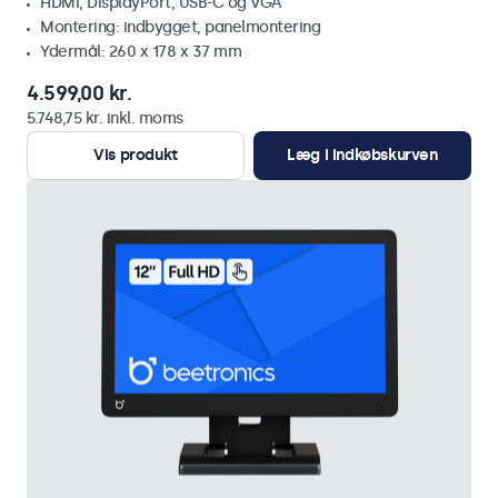
HDMI, DisplayPort, USB-C og VGA
Montering: indbygget, panelmontering
Ydermål: 260 x 178 x 37 mm
4.599,00 kr.
5.748,75 kr. inkl. moms
Vis produkt
Læg i indkøbskurven