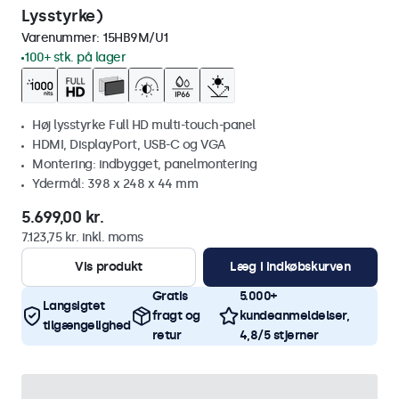
Lysstyrke)
Varenummer:
15HB9M/U1
100+ stk. på lager
Høj lysstyrke Full HD multi-touch-panel
HDMI, DisplayPort, USB-C og VGA
Montering: indbygget, panelmontering
Ydermål: 398 x 248 x 44 mm
5.699,00 kr.
7.123,75 kr. inkl. moms
Vis produkt
Læg i indkøbskurven
Gratis
5.000+
Langsigtet
fragt og
kundeanmeldelser,
tilgængelighed
retur
4,8/5 stjerner