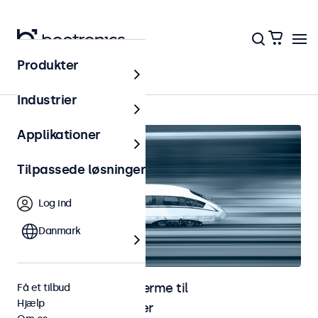
Produkter
Hjem
Industrier
Applikationer
Tilpassede løsninger
Log ind
Danmark
Skærme og touchskærme til
Få et tilbud
Hjælp
jernbaneapplikationer