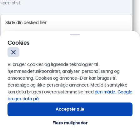
specialist.
Cookies
19 Tommer Touchskærm Metal
Vi bruger cookies og lignende teknologier til
Varenummer:
19TS7M
hjemmesidefunktionalitet, analyser, personalisering og
100+ stk. på lager
annoncering. Cookies og annonce-ID’er kan bruges til
Send
personlige og ikke-personlige annoncer. Med dit samtykke
kan data bruges i overensstemmelse med
den måde, Google
Eller ring til os på
89 88 42 29
bruger data på
.
Full HD-panel med multi-touch
HDMI, DisplayPort, USB-C, VGA
Acceptér alle
Har du brug for hjælp?
Montering: skrivebord, indbygget, væg
Kontakt vores specialister.
Ydermål: 481 x 294 x 45 mm
Flere muligheder
4.499,00 kr.
5.623,75 kr. inkl. moms