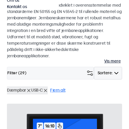
Om os
Skærme og touchskærme udviklet i overensstemmelse med
Kontakt os
standarderne EN 50155 og EN 45545-2 til rullende materiel og
jernbanemiljøer. Jernbaneskærmene har et robust metalhus
med alsidige monteringsmuligheder for problemfri
integration i en bred vifte af jernbaneapplikationer.
Udformet til at modstå stød, vibrationer, fugt og
temperatursvingninger er disse skærme konstrueret til
pålidelig drift i ikke-sikkerhedskritiske
jernbaneapplikationer.
Vis mere
Filter (
29
)
Sortere:
Dæmpbar
USB-C
Fjern alt