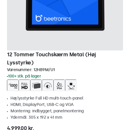
12 Tommer Touchskærm Metal (Høj
Lysstyrke)
Varenummer:
12HB9M/U1
100+ stk. på lager
Høj lysstyrke Full HD multi-touch-panel
HDMI, DisplayPort, USB-C og VGA
Montering: indbygget, panelmontering
Ydermål: 305 x 192 x 41 mm
4.999,00 kr.