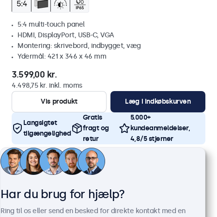
5:4 multi-touch panel
HDMI, DisplayPort, USB-C, VGA
Montering: skrivebord, indbygget, væg
Ydermål: 421 x 346 x 46 mm
3.599,00 kr.
4.498,75 kr. inkl. moms
Vis produkt
Læg i indkøbskurven
Gratis
5.000+
Langsigtet
fragt og
kundeanmeldelser,
tilgængelighed
retur
4,8/5 stjerner
Har du brug for hjælp?
Ring til os eller send en besked for direkte kontakt med en