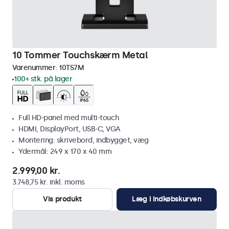
10 Tommer Touchskærm Metal
Varenummer:
10TS7M
100+ stk. på lager
Full HD-panel med multi-touch
HDMI, DisplayPort, USB-C, VGA
Montering: skrivebord, indbygget, væg
Ydermål: 249 x 170 x 40 mm
2.999,00 kr.
3.748,75 kr. inkl. moms
Vis produkt
Læg i indkøbskurven