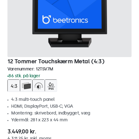
12 Tommer Touchskærm Metal (4:3)
Varenummer:
12TSV7M
86 stk. på lager
4:3 multi-touch panel
HDMI, DisplayPort, USB-C, VGA
Montering: skrivebord, indbygget, væg
Ydermål: 281 x 223 x 44 mm
3.449,00 kr.
4.311,25 kr. inkl. moms