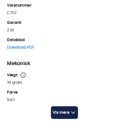
Varenummer
CTS7
Garanti
2 år
Datablad
Download PDF
Mekanisk
Vægt
10 gram
Farve
Sort
Længde
Vis mere
159 mm
Diameter