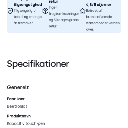
retur
tilgængelighed
4,8/5 stjerner
Ingen
Tilgængelig til
Betroet af
fragtomkostninger
bestilling i mange
brancheførende
og 30 dages gratis
år fremover.
virksomheder verden
retur.
over.
Specifikationer
Generelt
Fabrikant
Beetronics
Produktnavn
Kapacitiv touch-pen