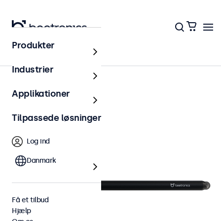
Produkter
Tilbehør
Industrier
Applikationer
Tilpassede løsninger
Log ind
Danmark
Få et tilbud
Hjælp