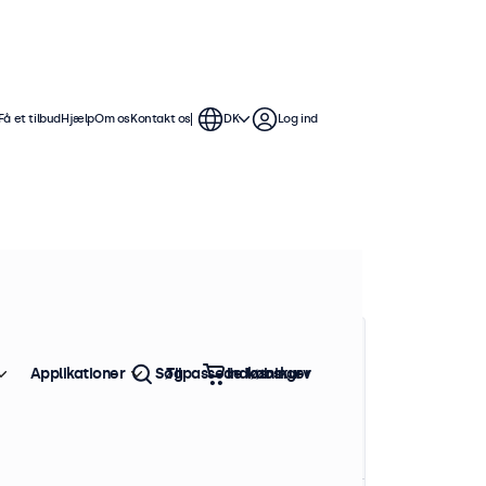
Få et tilbud
Hjælp
Om os
Kontakt os
DK
Log ind
renummer: DMK8
48 stk. på lager
kstern multi-dæmper - 5m
oduktinformation
Dæmp op til 5 skærme samtidigt
Applikationer
Søg
Tilpassede løsninger
Indkøbskurv
Juster baggrundsbelysningens lysstyrke fra 1 til 100
%
Hurtig og nem at installere
Kompatibel med alle Beetronics-skærme