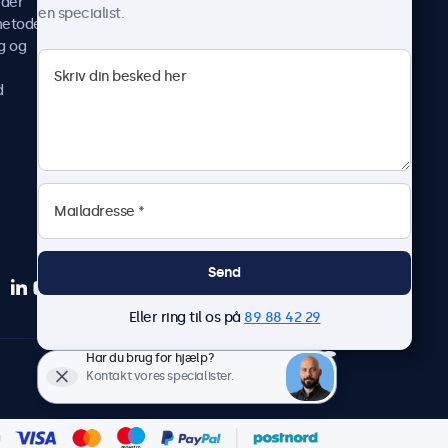
ider
Nyheder og opdateringer
en specialist.
metoder
Om os
g og
Arbejd hos os
Vilkår og betingelser
d
Fortrolighedserklæring
Send
Eller ring til os på
89 88 42 29
Har du brug for hjælp?
Dansk
Kontakt vores specialister.