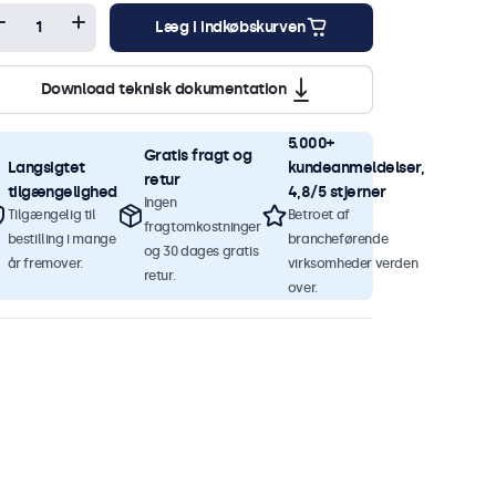
Læg i indkøbskurven
Download teknisk dokumentation
5.000+
Gratis fragt og
Langsigtet
kundeanmeldelser,
retur
tilgængelighed
4,8/5 stjerner
Ingen
Tilgængelig til
Betroet af
fragtomkostninger
bestilling i mange
brancheførende
og 30 dages gratis
år fremover.
virksomheder verden
retur.
over.