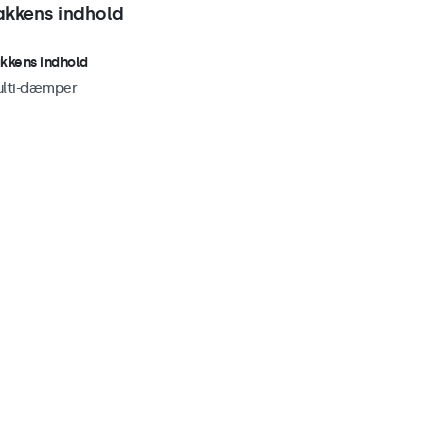
akkens indhold
kkens indhold
lti-dæmper