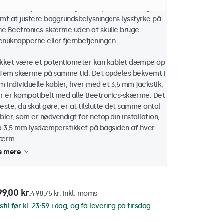
K8-dæmperkablet tilbyder en perfekt løsning til
mt at justere baggrundsbelysningens lysstyrke på
ne Beetronics-skærme uden at skulle bruge
nuknapperne eller fjernbetjeningen.
kket være et potentiometer kan kablet dæmpe op
l fem skærme på samme tid. Det opdeles bekvemt i
m individuelle kabler, hver med et 3,5 mm jackstik,
r er kompatibelt med alle Beetronics-skærme. Det
este, du skal gøre, er at tilslutte det samme antal
bler, som er nødvendigt for netop din installation,
a 3,5 mm lysdæmperstikket på bagsiden af ​​hver
kærm.
s mere
9,00 kr.
498,75 kr. inkl. moms
stil før kl. 23:59 i dag, og få levering på tirsdag.