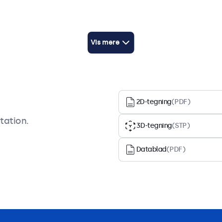
Vis mere
,
2D-tegning
(PDF)
M
tation.
3D-tegning
(STP)
Datablad
(PDF)
Tilbehør