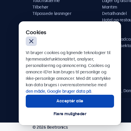
Touchskærme
Lager og distri
Tilbehør
Maritim
Tilpassede løsninger
Detailhandel
Hotel og resta
Køretøj
Cookies
Jernbane
AV og broadca
Sundhedssekto
Vi bruger cookies og lignende teknologier til
hjemmesidefunktionalitet, analyser,
personalisering og annoncering. Cookies og
annonce-ID’er kan bruges til personlige og
Beetronics
ikke-personlige annoncer. Med dit samtykke
kan data bruges i overensstemmelse med
Herstedøstervej 27-29, unit A, 2620 Albertslund, Da
den måde, Google bruger data på
.
Acceptér alle
4.8/5 bedømt af 5000+ virksomheder
Flere muligheder
© 2026 Beetronics