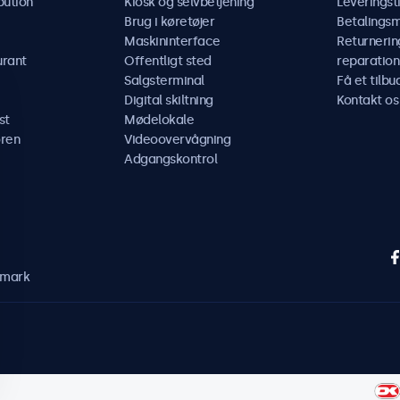
bution
Kiosk og selvbetjening
Leveringst
Brug i køretøjer
Betalings
Maskininterface
Returnerin
urant
Offentligt sted
reparation
Salgsterminal
Få et tilbu
Digital skiltning
Kontakt os
st
Mødelokale
ren
Videoovervågning
Adgangskontrol
nmark