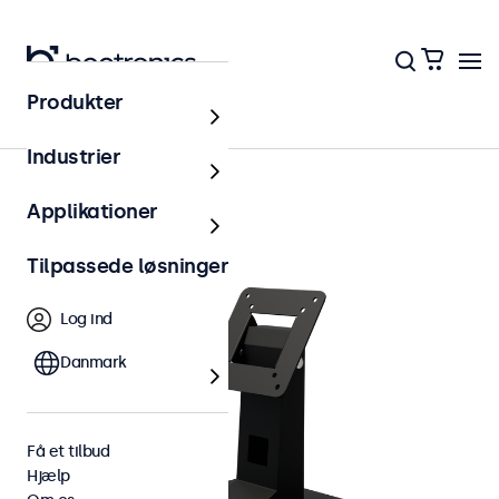
Produkter
Tilbehør
Industrier
Applikationer
Tilpassede løsninger
Log ind
Danmark
Få et tilbud
Hjælp