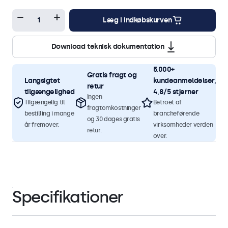
Læg i indkøbskurven
Download teknisk dokumentation
5.000+
Gratis fragt og
Langsigtet
kundeanmeldelser,
retur
tilgængelighed
4,8/5 stjerner
Ingen
Tilgængelig til
Betroet af
fragtomkostninger
bestilling i mange
brancheførende
og 30 dages gratis
år fremover.
virksomheder verden
retur.
over.
Specifikationer