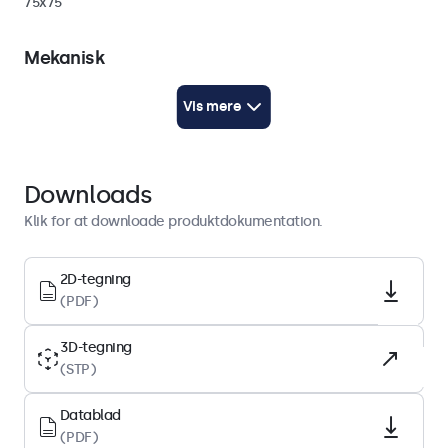
75x75
Mekanisk
Vægt
Vis mere
1400 gram
Farve
Sort
Downloads
Højde
Klik for at downloade produktdokumentation.
244 mm
Teknisk tegning (2D)
2D-tegning
(PDF)
Download PDF
Teknisk tegning (3D)
3D-tegning
Download CAD/STP
(STP)
Datablad
Pakkens indhold
(PDF)