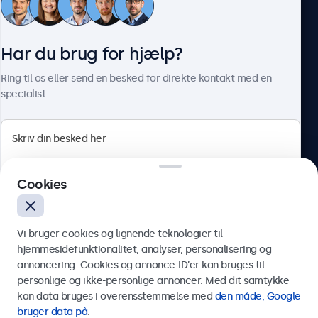
Kundeservice
Har du brug for hjælp?
Om Beetronics
Ring til os eller send en besked for direkte kontakt med en
specialist.
Beetronics
Cookies
Herstedøstervej 27-29, unit A, 2620 Albertslund, Danmark
4.8/5 bedømt af 5000+ virksomheder
Vi bruger cookies og lignende teknologier til
Dansk
hjemmesidefunktionalitet, analyser, personalisering og
annoncering. Cookies og annonce-ID’er kan bruges til
Send
personlige og ikke-personlige annoncer. Med dit samtykke
kan data bruges i overensstemmelse med
den måde, Google
Eller ring til os på
89 88 42 29
bruger data på
.