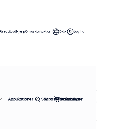
Få et tilbud
Hjælp
Om os
Kontakt os
DK
Log ind
rmene er kompatible med standard
marme, loft- og vægbeslag.
Sorter efter:
Popularitet
Applikationer
Søg
Tilpassede løsninger
Indkøbskurv