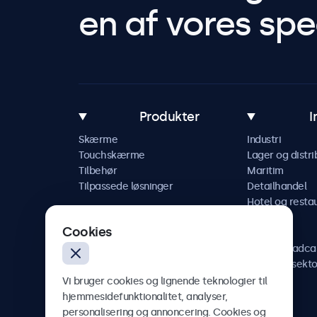
en af vores spec
Produkter
I
Skærme
Industri
Touchskærme
Lager og distri
Tilbehør
Maritim
Tilpassede løsninger
Detailhandel
Hotel og resta
Køretøj
Cookies
Jernbane
AV og broadca
Sundhedssekto
Vi bruger cookies og lignende teknologier til
hjemmesidefunktionalitet, analyser,
personalisering og annoncering. Cookies og