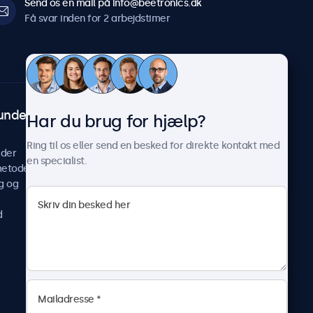
Send os en mail på info@beetronics.dk
Få svar inden for 2 arbejdstimer
undeservice
Om Beetronics
Har du brug for hjælp?
Casestudier
Ring til os eller send en besked for direkte kontakt med
ider
Nyheder og opdateringer
en specialist.
metoder
Om os
g og
Arbejd hos os
Vilkår og betingelser
d
Fortrolighedserklæring