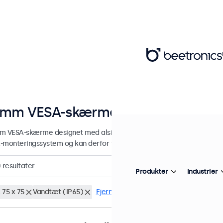
5mm VESA-skærme
m VESA-skærme designet med alsidige monteringsmuligheder. Skæ
-monteringssystem og kan derfor tilsluttes universalstandere, skær
0
resultater
Produkter
Industrier
 75 x 75
Vandtæt (IP65)
Fjern alt