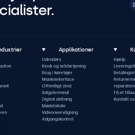
ialister.
ndustrier
Applikationer
K
Udendørs
Hjælp
bution
Kiosk og selvbetjening
Leveringst
Brug i køretøjer
Betalings
Maskininterface
Returnerin
urant
Offentligt sted
reparation
Salgsterminal
Få et tilbu
Digital skiltning
Kontakt os
st
Mødelokale
ren
Videoovervågning
Adgangskontrol