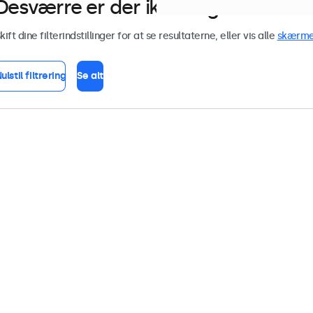
Desværre er der ikke nogen skærme 
kift dine filterindstillinger for at se resultaterne, eller vis alle
skærm
ulstil filtrering
Se alt