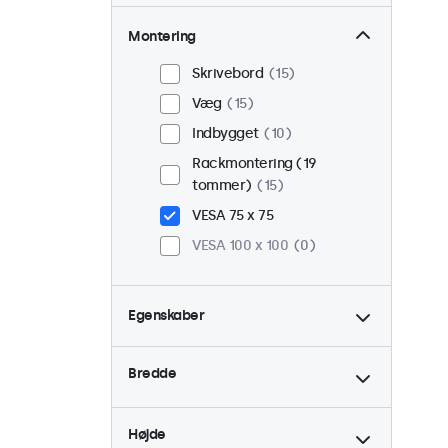
Montering
Skrivebord
15
Væg
15
Indbygget
10
Rackmontering (19
tommer)
15
VESA 75 x 75
VESA 100 x 100
0
Egenskaber
4:3 / 5:4
4
Bredde
9-36 Volt
15
Dæmpbar
15
Højde
USB Mediespiller
15