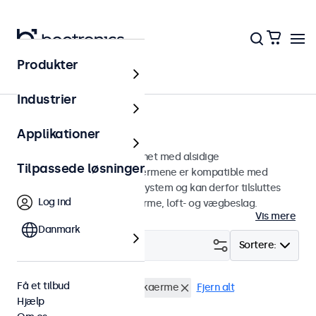
Produkter
Hjem
Industrier
75mm VESA-skærme
Applikationer
75 mm VESA-skærme designet med alsidige
Tilpassede løsninger
monteringsmuligheder. Skærmene er kompatible med
standard VESA-monteringssystem og kan derfor tilsluttes
Log ind
universalstandere, skærmarme, loft- og vægbeslag.
Vis mere
Danmark
Filter (
0
)
Sortere:
Få et tilbud
VESA 75 x 75
17 tommer skaerme
Fjern alt
Hjælp