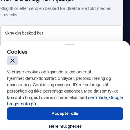
Om Beetronics
Ring til os eller send en besked for direkte kontakt med en
specialist.
Beetronics
Cookies
Herstedøstervej 27-29, unit A, 2620 Albertslund, Danmark
4.8/5 bedømt af 5000+ virksomheder
Vi bruger cookies og lignende teknologier til
Dansk
hjemmesidefunktionalitet, analyser, personalisering og
annoncering. Cookies og annonce-ID’er kan bruges til
Send
personlige og ikke-personlige annoncer. Med dit samtykke
kan data bruges i overensstemmelse med
den måde, Google
Eller ring til os på
89 88 42 29
bruger data på
.
Acceptér alle
Har du brug for hjælp?
Kontakt vores specialister.
Flere muligheder
© 2026 Beetronics