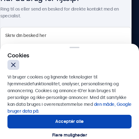
Om Beetronics
Ring til os eller send en besked for direkte kontakt med en
specialist.
Beetronics
Cookies
Herstedøstervej 27-29, unit A, 2620 Albertslund, Danmark
4.8/5 bedømt af 5000+ virksomheder
Vi bruger cookies og lignende teknologier til
Dansk
hjemmesidefunktionalitet, analyser, personalisering og
annoncering. Cookies og annonce-ID’er kan bruges til
Send
personlige og ikke-personlige annoncer. Med dit samtykke
kan data bruges i overensstemmelse med
den måde, Google
Eller ring til os på
89 88 42 29
bruger data på
.
Acceptér alle
Har du brug for hjælp?
Kontakt vores specialister.
Flere muligheder
© 2026 Beetronics