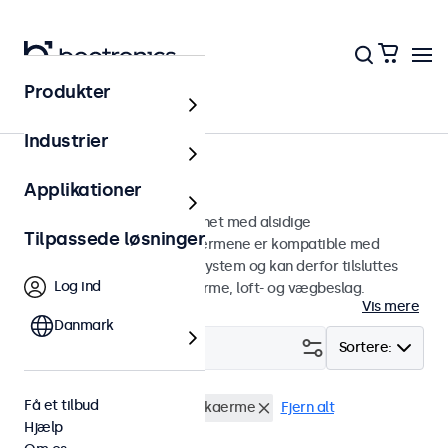
Produkter
Hjem
Industrier
75mm VESA-skærme
Applikationer
75 mm VESA-skærme designet med alsidige
Tilpassede løsninger
monteringsmuligheder. Skærmene er kompatible med
standard VESA-monteringssystem og kan derfor tilsluttes
Log ind
universalstandere, skærmarme, loft- og vægbeslag.
Vis mere
Danmark
Filter (
0
)
Sortere:
Få et tilbud
VESA 75 x 75
27 tommer skaerme
Fjern alt
Hjælp