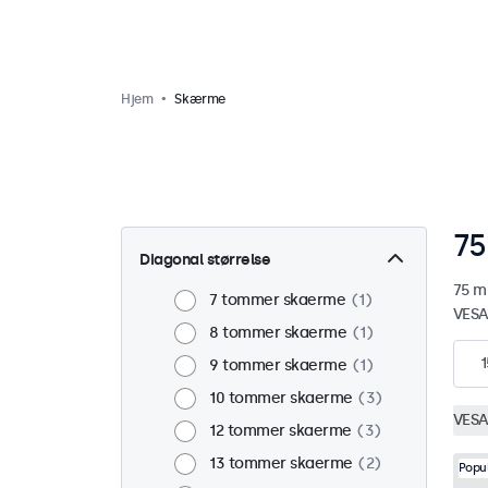
Hjem
Skærme
7
Diagonal størrelse
75 m
7 tommer skaerme
1
VESA
8 tommer skaerme
1
1
9 tommer skaerme
1
10 tommer skaerme
3
VESA
12 tommer skaerme
3
13 tommer skaerme
2
Popu