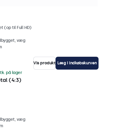
tal
 (op til Full HD)
ndbygget, væg
m
Vis produkt
Læg i indkøbskurven
tk. på lager
al (4:3)
ndbygget, væg
mm