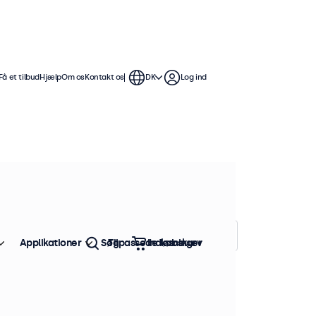
Få et tilbud
Hjælp
Om os
Kontakt os
DK
Log ind
rmene er kompatible med standard
marme, loft- og vægbeslag.
Sorter efter:
Popularitet
Applikationer
Søg
Tilpassede løsninger
Indkøbskurv
tk. på lager