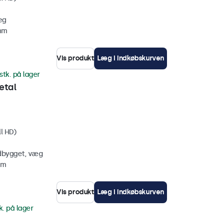
æg
 mm
Vis produkt
Læg i indkøbskurven
stk. på lager
etal
ll HD)
ndbygget, væg
mm
Vis produkt
Læg i indkøbskurven
k. på lager