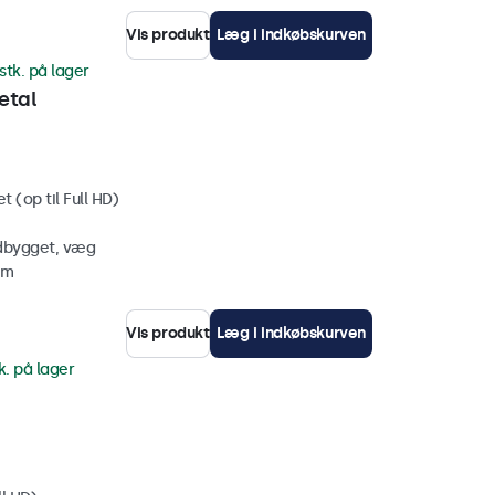
Vis produkt
Læg i indkøbskurven
stk. på lager
etal
 (op til Full HD)
ndbygget, væg
mm
Vis produkt
Læg i indkøbskurven
k. på lager