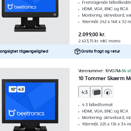
Fremragende billedkvalitet
HDMI, VGA, BNC og RCA
Montering: skrivebord, v
Ydermål: 242 x 168 x 32 
2.099,00 kr.
2.623,75 kr. inkl. moms
angsigtet tilgængelighed
Gratis fragt og retur
Varenummer:
10VG7M
36 st
10 Tommer Skærm Me
4:3 billedformat
HDMI, VGA, BNC og RCA
Montering: skrivebord, i
Ydermål: 225 x 176 x 34 