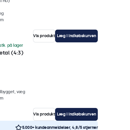
ll HD)
æg
mm
Vis produkt
Læg i indkøbskurven
stk. på lager
tal (4:3)
ndbygget, væg
mm
Vis produkt
Læg i indkøbskurven
5.000+ kundeanmeldelser, 4,8/5 stjerner