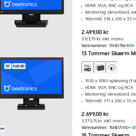
HDMI, VGA, BNC og RCA
Montering: skrivebord, v
Ydermål: 318 x 200 x 33
2.499,00 kr.
3.123,75 kr. inkl. moms
Varenummer:
13HD7M
100+ 
13 Tommer Skærm M
1920 x 1080 opløsning (Fu
HDMI, VGA, BNC og RCA
Montering: skrivebord, i
Ydermål: 317 x 200 x 35 
2.699,00 kr.
3.373,75 kr. inkl. moms
Varenummer:
15HD7
100+ st
lær
15 Tommer Skærm