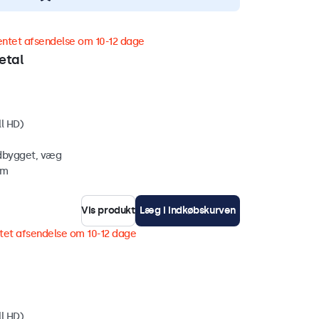
entet afsendelse om 10-12 dage
etal
ll HD)
ndbygget, væg
mm
Vis produkt
Læg i indkøbskurven
tet afsendelse om 10-12 dage
ll HD)