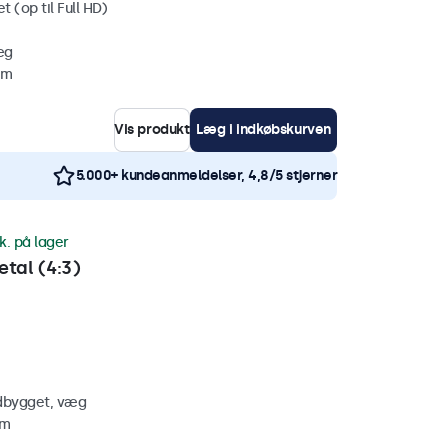
 (op til Full HD)
æg
mm
Vis produkt
Læg i indkøbskurven
5.000+ kundeanmeldelser, 4,8/5 stjerner
k. på lager
tal (4:3)
ndbygget, væg
mm