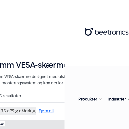
5mm VESA-skærme
m VESA-skærme designet med alsidige monteringsmuligheder. Skæ
-monteringssystem og kan derfor tilsluttes universalstandere, skær
5
resultater
Produkter
Industrier
 75 x 75
eMark
Fjern alt
Varenummer:
7HD7M
100+ s
lær