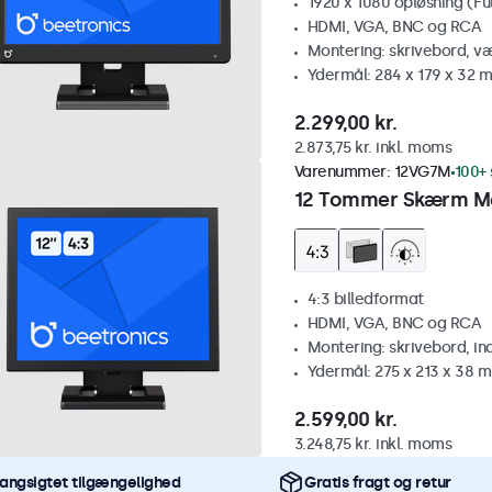
1920 x 1080 opløsning (Fu
HDMI, VGA, BNC og RCA
Montering: skrivebord, v
Ydermål: 284 x 179 x 32 
2.299,00 kr.
2.873,75 kr. inkl. moms
Varenummer:
12VG7M
100+ 
12 Tommer Skærm Me
4:3 billedformat
HDMI, VGA, BNC og RCA
Montering: skrivebord, i
Ydermål: 275 x 213 x 38 
2.599,00 kr.
3.248,75 kr. inkl. moms
angsigtet tilgængelighed
Gratis fragt og retur