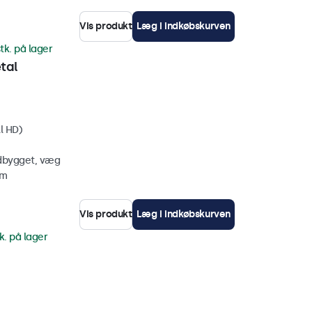
Vis produkt
Læg i indkøbskurven
tk. på lager
tal
l HD)
ndbygget, væg
mm
Vis produkt
Læg i indkøbskurven
k. på lager