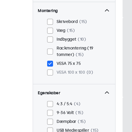
Montering
Skrivebord
15
Væg
15
Indbygget
10
Rackmontering (19
tommer)
15
VESA 75 x 75
VESA 100 x 100
0
Egenskaber
4:3 / 5:4
4
9-36 Volt
15
Dæmpbar
15
USB Mediespiller
15