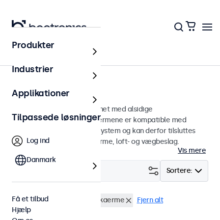
Produkter
Hjem
Industrier
75mm VESA-skærme
Applikationer
75 mm VESA-skærme designet med alsidige
Tilpassede løsninger
monteringsmuligheder. Skærmene er kompatible med
standard VESA-monteringssystem og kan derfor tilsluttes
Log ind
universalstandere, skærmarme, loft- og vægbeslag.
Vis mere
Danmark
Filter (
4
)
Sortere:
Få et tilbud
VESA 75 x 75
15 tommer skaerme
Fjern alt
Hjælp