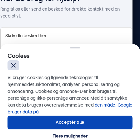
Om Beetronics
Ring til os eller send en besked for direkte kontakt med en
specialist.
Beetronics
Cookies
Herstedøstervej 27-29, unit A, 2620 Albertslund, Danmark
4.8/5 bedømt af 5000+ virksomheder
Vi bruger cookies og lignende teknologier til
Dansk
hjemmesidefunktionalitet, analyser, personalisering og
annoncering. Cookies og annonce-ID’er kan bruges til
Send
personlige og ikke-personlige annoncer. Med dit samtykke
kan data bruges i overensstemmelse med
den måde, Google
Eller ring til os på
89 88 42 29
bruger data på
.
Acceptér alle
Har du brug for hjælp?
Kontakt vores specialister.
Flere muligheder
© 2026 Beetronics