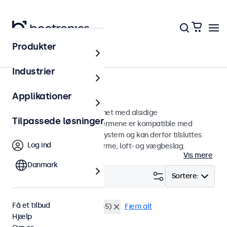
Produkter
Hjem
Industrier
75mm VESA-skærme
Applikationer
75 mm VESA-skærme designet med alsidige
Tilpassede løsninger
monteringsmuligheder. Skærmene er kompatible med
standard VESA-monteringssystem og kan derfor tilsluttes
Log ind
universalstandere, skærmarme, loft- og vægbeslag.
Vis mere
Danmark
Filter (
0
)
Sortere:
Få et tilbud
VESA 75 x 75
Støvtæt (IP65)
Fjern alt
Hjælp