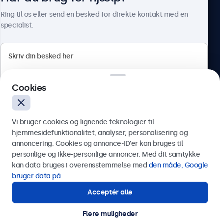
Om Beetronics
Ring til os eller send en besked for direkte kontakt med en
specialist.
Beetronics
Cookies
Herstedøstervej 27-29, unit A, 2620 Albertslund, Danmark
4.8/5 bedømt af 5000+ virksomheder
Vi bruger cookies og lignende teknologier til
Dansk
hjemmesidefunktionalitet, analyser, personalisering og
annoncering. Cookies og annonce-ID’er kan bruges til
Send
personlige og ikke-personlige annoncer. Med dit samtykke
kan data bruges i overensstemmelse med
den måde, Google
Eller ring til os på
89 88 42 29
bruger data på
.
Acceptér alle
Har du brug for hjælp?
Kontakt vores specialister.
Flere muligheder
© 2026 Beetronics