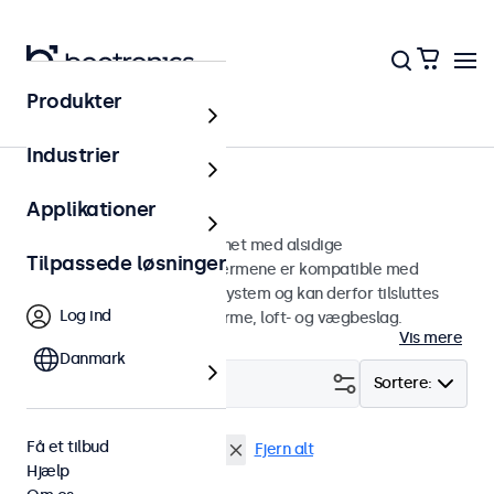
Produkter
Hjem
Industrier
75mm VESA-skærme
Applikationer
75 mm VESA-skærme designet med alsidige
Tilpassede løsninger
monteringsmuligheder. Skærmene er kompatible med
standard VESA-monteringssystem og kan derfor tilsluttes
Log ind
universalstandere, skærmarme, loft- og vægbeslag.
Vis mere
Danmark
Filter (
0
)
Sortere:
Få et tilbud
VESA 75 x 75
Høj lysstyrke
Fjern alt
Hjælp