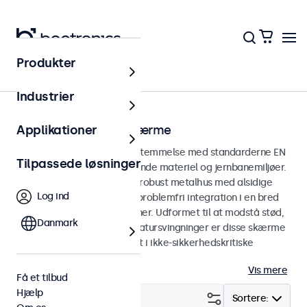
Produkter
Hjem
Industrier
EN 50155 jernbaneskærme
Applikationer
Skærme udviklet i overensstemmelse med standarderne EN
Tilpassede løsninger
50155 og EN 45545-2 til rullende materiel og jernbanemiljøer.
Jernbaneskærmene har et robust metalhus med alsidige
Log ind
monteringsmuligheder for problemfri integration i en bred
vifte af jernbaneapplikationer. Udformet til at modstå stød,
Danmark
vibrationer, fugt og temperatursvingninger er disse skærme
konstrueret til pålidelig drift i ikke-sikkerhedskritiske
jernbaneapplikationer.
Vis mere
Få et tilbud
Hjælp
Filter (
1
)
Sortere: