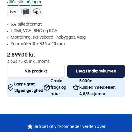
100+ stk. på lager
5:4 billedformat
HDMI, VGA, BNC og RCA
Montering: skrivebord, indbygget, væg
Ydermål: 410 x 334 x 40 mm
2.899,00 kr.
3.623,75 kr. inkl. moms
Vis produkt
Læg i indkøbskurven
Gratis
5.000+
Langsigtet
fragt og
kundeanmeldelser,
tilgængelighed
retur
4,8/5 stjerner
Betroet af virksomheder verden over