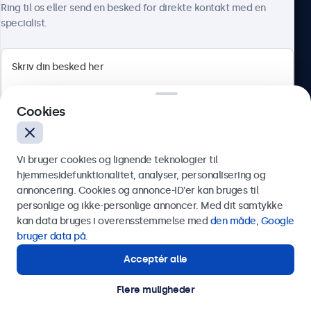
Ring til os eller send en besked for direkte kontakt med en
specialist.
Beetronics
Cookies
Herstedøstervej 27-29, unit A, 2620 Albertslund, Danmark
4.8/5 bedømt af 5000+ virksomheder
Vi bruger cookies og lignende teknologier til
Dansk
hjemmesidefunktionalitet, analyser, personalisering og
annoncering. Cookies og annonce-ID’er kan bruges til
Send
personlige og ikke-personlige annoncer. Med dit samtykke
kan data bruges i overensstemmelse med
den måde, Google
Eller ring til os på
89 88 42 29
bruger data på
.
Acceptér alle
Har du brug for hjælp?
Kontakt vores specialister.
Flere muligheder
© 2026 Beetronics