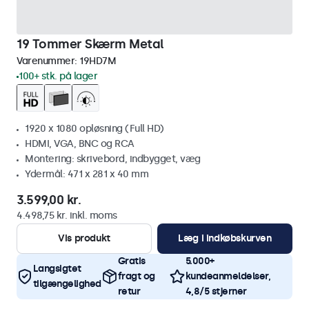
19 Tommer Skærm Metal
Varenummer:
19HD7M
100+ stk. på lager
1920 x 1080 opløsning (Full HD)
HDMI, VGA, BNC og RCA
Montering: skrivebord, indbygget, væg
Ydermål: 471 x 281 x 40 mm
3.599,00 kr.
4.498,75 kr. inkl. moms
Vis produkt
Læg i indkøbskurven
Gratis
5.000+
Langsigtet
fragt og
kundeanmeldelser,
tilgængelighed
retur
4,8/5 stjerner