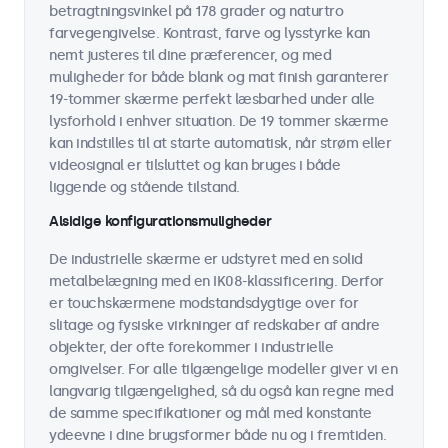
betragtningsvinkel på 178 grader og naturtro
farvegengivelse. Kontrast, farve og lysstyrke kan
nemt justeres til dine præferencer, og med
muligheder for både blank og mat finish garanterer
19-tommer skærme perfekt læsbarhed under alle
lysforhold i enhver situation. De 19 tommer skærme
kan indstilles til at starte automatisk, når strøm eller
videosignal er tilsluttet og kan bruges i både
liggende og stående tilstand.
Alsidige konfigurationsmuligheder
De industrielle skærme er udstyret med en solid
metalbelægning med en IK08-klassificering. Derfor
er touchskærmene modstandsdygtige over for
slitage og fysiske virkninger af redskaber af andre
objekter, der ofte forekommer i industrielle
omgivelser. For alle tilgængelige modeller giver vi en
langvarig tilgængelighed, så du også kan regne med
de samme specifikationer og mål med konstante
ydeevne i dine brugsformer både nu og i fremtiden.