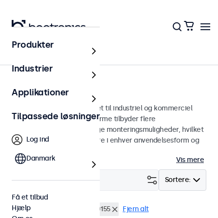
Produkter
Skærme
Industrier
19-tommer skærme
Applikationer
19 tommer skærme designet til industriel og kommerciel
Tilpassede løsninger
brug. Vores 19-tommer skærme tilbyder flere
billedforbindelser og alsidige monteringsmuligheder, hvilket
Log ind
gør dem nemme at integrere i enhver anvendelsesform og
ethvert miljø.
Danmark
Vis mere
Filter (
2
)
Sortere:
Få et tilbud
Hjælp
19 tommer skaerme
EN50155
Fjern alt