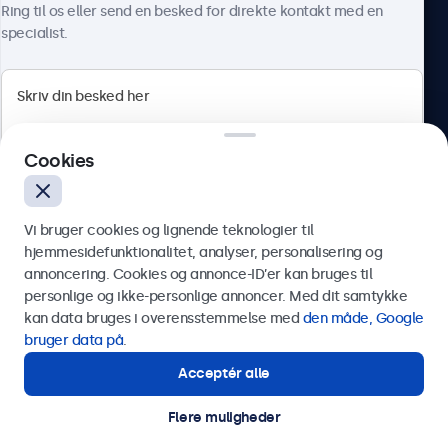
Ring til os eller send en besked for direkte kontakt med en
specialist.
Beetronics
Cookies
Herstedøstervej 27-29, unit A, 2620 Albertslund, Danmark
4.8/5 bedømt af 5000+ virksomheder
Vi bruger cookies og lignende teknologier til
Dansk
hjemmesidefunktionalitet, analyser, personalisering og
annoncering. Cookies og annonce-ID’er kan bruges til
Send
personlige og ikke-personlige annoncer. Med dit samtykke
kan data bruges i overensstemmelse med
den måde, Google
Eller ring til os på
89 88 42 29
bruger data på
.
Acceptér alle
Har du brug for hjælp?
Kontakt vores specialister.
Flere muligheder
© 2026 Beetronics