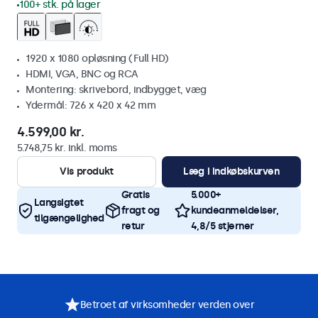
100+ stk. på lager
1920 x 1080 opløsning (Full HD)
HDMI, VGA, BNC og RCA
Montering: skrivebord, indbygget, væg
Ydermål: 726 x 420 x 42 mm
4.599,00 kr.
5.748,75 kr. inkl. moms
Vis produkt
Læg i indkøbskurven
Gratis
5.000+
Langsigtet
fragt og
kundeanmeldelser,
tilgængelighed
retur
4,8/5 stjerner
Betroet af virksomheder verden over