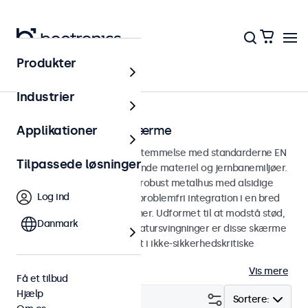
Produkter
Hjem
Industrier
EN 50155 jernbaneskærme
Applikationer
Skærme udviklet i overensstemmelse med standarderne EN
Tilpassede løsninger
50155 og EN 45545-2 til rullende materiel og jernbanemiljøer.
Jernbaneskærmene har et robust metalhus med alsidige
Log ind
monteringsmuligheder for problemfri integration i en bred
vifte af jernbaneapplikationer. Udformet til at modstå stød,
Danmark
vibrationer, fugt og temperatursvingninger er disse skærme
konstrueret til pålidelig drift i ikke-sikkerhedskritiske
jernbaneapplikationer.
Vis mere
Få et tilbud
Hjælp
Filter (
1
)
Sortere: