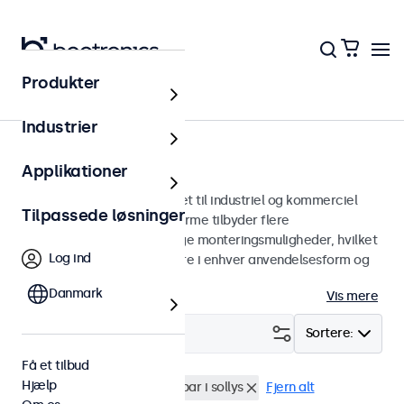
Produkter
Skærme
Industrier
27-tommer skærme
Applikationer
27 tommer skærme designet til industriel og kommerciel
Tilpassede løsninger
brug. Vores 27-tommer skærme tilbyder flere
billedforbindelser og alsidige monteringsmuligheder, hvilket
Log ind
gør dem nemme at integrere i enhver anvendelsesform og
ethvert miljø.
Danmark
Vis mere
Filter (
0
)
Sortere:
Få et tilbud
Hjælp
27 tommer skaerme
Læsbar i sollys
Fjern alt