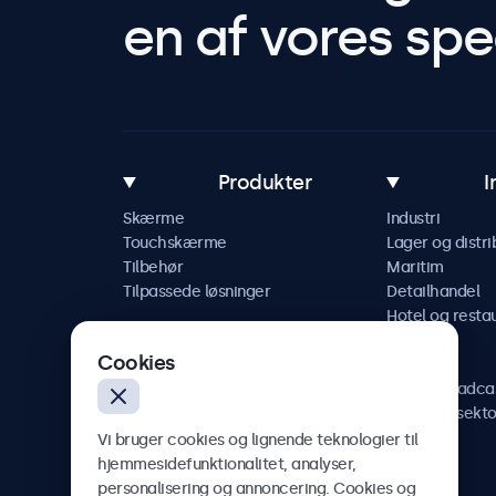
en af vores spec
Produkter
I
Skærme
Industri
Touchskærme
Lager og distri
Tilbehør
Maritim
Tilpassede løsninger
Detailhandel
Hotel og resta
Køretøj
Cookies
Jernbane
AV og broadca
Sundhedssekto
Vi bruger cookies og lignende teknologier til
hjemmesidefunktionalitet, analyser,
personalisering og annoncering. Cookies og