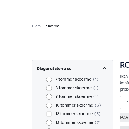
Hjem
Skærme
RC
Diagonal størrelse
RCA-
7 tommer skaerme
1
konf
8 tommer skaerme
1
prob
9 tommer skaerme
1
1
10 tommer skaerme
3
12 tommer skaerme
3
RCA
13 tommer skaerme
2