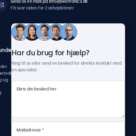
Send os en mail på info@beetronics.dk
Få svar inden for 2 arbejdstimer
undeservice
Om Beetronics
Har du brug for hjælp?
Casestudier
Ring til os eller send en besked for direkte kontakt med
ider
Nyheder og opdateringer
en specialist.
metoder
Om os
g og
Arbejd hos os
Vilkår og betingelser
d
Fortrolighedserklæring