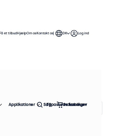
Få et tilbud
Hjælp
Om os
Kontakt os
DK
Log ind
r
skærme tilbyder omfattende
r dem nemme at integrere
Applikationer
Søg
Tilpassede løsninger
Indkøbskurv
Sorter efter:
Popularitet