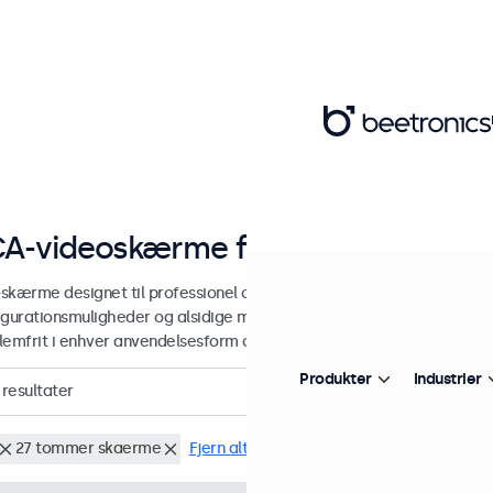
A-videoskærme fra 7 til 32 tomme
skærme designet til professionel og kontinuerlig brug. Vores RCA-
igurationsmuligheder og alsidige monteringsmuligheder, hvilket gø
lemfrit i enhver anvendelsesform og ethvert miljø.
Produkter
Industrier
resultater
27 tommer skaerme
Fjern alt