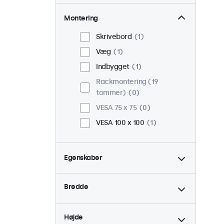
Montering
Skrivebord
1
Væg
1
Indbygget
1
Rackmontering (19
tommer)
0
VESA 75 x 75
0
VESA 100 x 100
1
Egenskaber
4:3 / 5:4
0
Bredde
9-36 Volt
1
Dæmpbar
1
Højde
USB Mediespiller
1