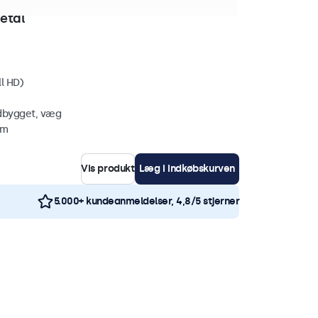
stk. på lager
etal
ll HD)
ndbygget, væg
mm
Vis produkt
Læg i indkøbskurven
5.000+ kundeanmeldelser, 4,8/5 stjerner