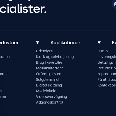
ialister.
ndustrier
Applikationer
K
Udendørs
Hjælp
bution
Kiosk og selvbetjening
Leveringst
Brug i køretøjer
Betalings
Maskininterface
Returnerin
urant
Offentligt sted
reparation
Salgsterminal
Få et tilbu
Digital skiltning
Kontakt os
st
Mødelokale
ren
Videoovervågning
Adgangskontrol