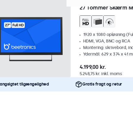
Varenummer:
27HD7M
100+ 
27 Tommer Skærm M
1920 x 1080 opløsning (Fu
HDMI, VGA, BNC og RCA
Montering: skrivebord, i
Ydermål: 629 x 374 x 41 
4.199,00 kr.
5.248,75 kr. inkl. moms
angsigtet tilgængelighed
Gratis fragt og retur