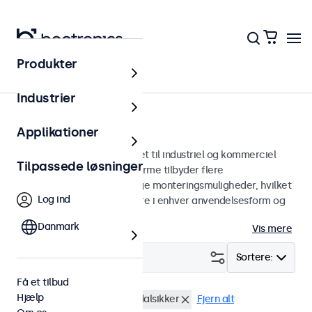
Produkter
Skærme
Industrier
27-tommer skærme
Applikationer
27 tommer skærme designet til industriel og kommerciel
Tilpassede løsninger
brug. Vores 27-tommer skærme tilbyder flere
billedforbindelser og alsidige monteringsmuligheder, hvilket
Log ind
gør dem nemme at integrere i enhver anvendelsesform og
ethvert miljø.
Danmark
Vis mere
Filter (
0
)
Sortere:
Få et tilbud
Hjælp
27 tommer skaerme
Vandalsikker
Fjern alt