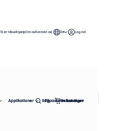
Få et tilbud
Hjælp
Om os
Kontakt os
DK
Log ind
ding
isse skærme er udformet med
syningsforhold.
Sorter efter:
Popularitet
Applikationer
Søg
Tilpassede løsninger
Indkøbskurv
stk. på lager