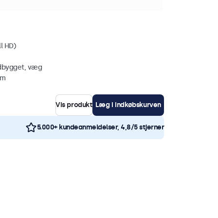
etal
ll HD)
ndbygget, væg
mm
Vis produkt
Læg i indkøbskurven
5.000+ kundeanmeldelser, 4,8/5 stjerner