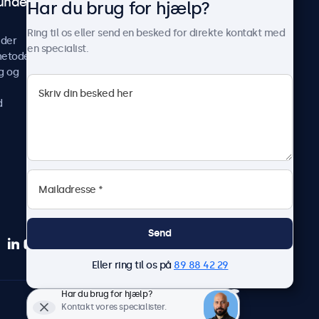
undeservice
Om Beetronics
Har du brug for hjælp?
Casestudier
Ring til os eller send en besked for direkte kontakt med
ider
Nyheder og opdateringer
en specialist.
metoder
Om os
g og
Arbejd hos os
Vilkår og betingelser
d
Fortrolighedserklæring
Send
Eller ring til os på
89 88 42 29
Har du brug for hjælp?
Dansk
Kontakt vores specialister.