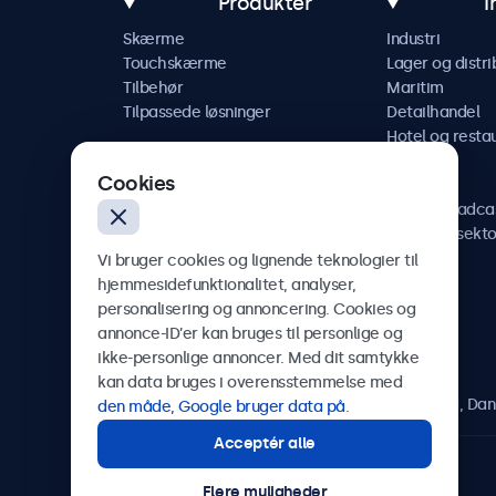
Produkter
I
Skærme
Industri
Touchskærme
Lager og distri
Tilbehør
Maritim
Tilpassede løsninger
Detailhandel
Hotel og resta
Køretøj
Cookies
Jernbane
AV og broadca
Sundhedssekto
Vi bruger cookies og lignende teknologier til
hjemmesidefunktionalitet, analyser,
personalisering og annoncering. Cookies og
annonce-ID’er kan bruges til personlige og
Beetronics
ikke-personlige annoncer. Med dit samtykke
kan data bruges i overensstemmelse med
Herstedøstervej 27-29, unit A, 2620 Albertslund, Da
den måde, Google bruger data på
.
Acceptér alle
4.8/5 bedømt af 5000+ virksomheder
Flere muligheder