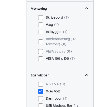
Montering
Skrivebord
1
Væg
1
Indbygget
1
Rackmontering (19
tommer)
0
VESA 75 x 75
0
VESA 100 x 100
1
Egenskaber
4:3 / 5:4
0
9-36 Volt
Dæmpbar
1
USB Mediespiller
1