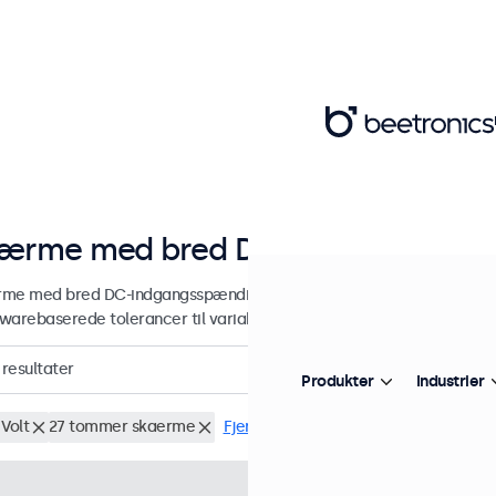
ærme med bred DC-indgangsspæn
me med bred DC-indgangsspænding til professionel integration. D
warebaserede tolerancer til variable eller batteribaserede strømfor
resultater
Produkter
Industrier
Volt
27 tommer skaerme
Fjern alt
Varenummer:
27HD7M
100+ 