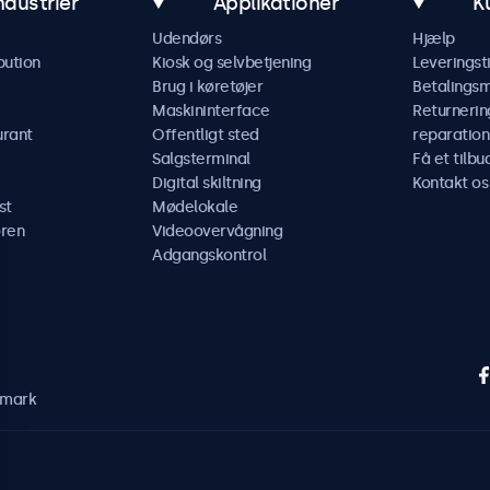
ndustrier
Applikationer
K
Udendørs
Hjælp
bution
Kiosk og selvbetjening
Leveringst
Brug i køretøjer
Betalings
Maskininterface
Returnerin
urant
Offentligt sted
reparation
Salgsterminal
Få et tilbu
Digital skiltning
Kontakt os
st
Mødelokale
ren
Videoovervågning
Adgangskontrol
nmark