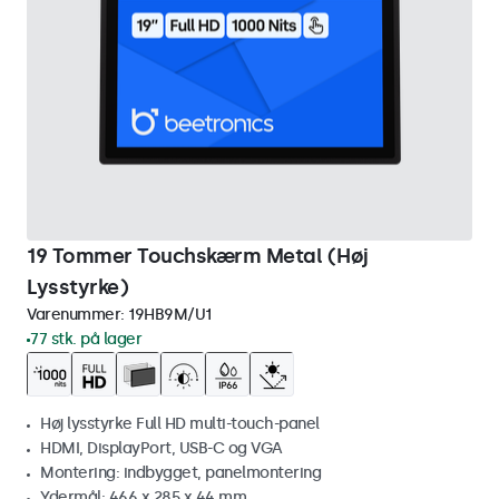
19 Tommer Touchskærm Metal (Høj
Lysstyrke)
Varenummer:
19HB9M/U1
77 stk. på lager
Høj lysstyrke Full HD multi-touch-panel
HDMI, DisplayPort, USB-C og VGA
Montering: indbygget, panelmontering
Ydermål: 466 x 285 x 44 mm