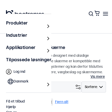
Produkter
Hjem
Industrier
100 mm VESA touchskærme
Applikationer
100 mm VESA touchskærme designet med alsidige
Tilpassede løsninger
monteringsmuligheder. Disse skærme er kompatible med
standard VESA monteringssystemer og kan derfor tilsluttes
Log ind
universalstandere, loftholdere, vægbeslag og skærmarme.
Vis mere
Danmark
Filter (
12
)
Sortere:
Få et tilbud
VESA 100 x 100
EN60601
Fjern alt
Hjælp