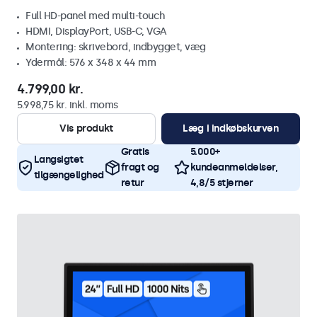
Full HD-panel med multi-touch
HDMI, DisplayPort, USB-C, VGA
Montering: skrivebord, indbygget, væg
Ydermål: 576 x 348 x 44 mm
4.799,00 kr.
5.998,75 kr. inkl. moms
Vis produkt
Læg i indkøbskurven
Gratis
5.000+
Langsigtet
fragt og
kundeanmeldelser,
tilgængelighed
retur
4,8/5 stjerner