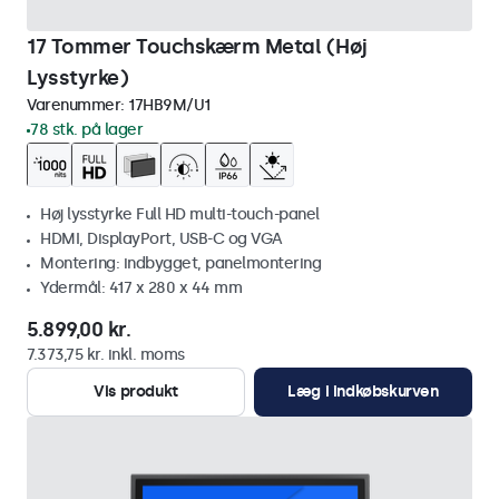
17 Tommer Touchskærm Metal (Høj
Lysstyrke)
Varenummer:
17HB9M/U1
78 stk. på lager
Høj lysstyrke Full HD multi-touch-panel
HDMI, DisplayPort, USB-C og VGA
Montering: indbygget, panelmontering
Ydermål: 417 x 280 x 44 mm
5.899,00 kr.
7.373,75 kr. inkl. moms
Vis produkt
Læg i indkøbskurven