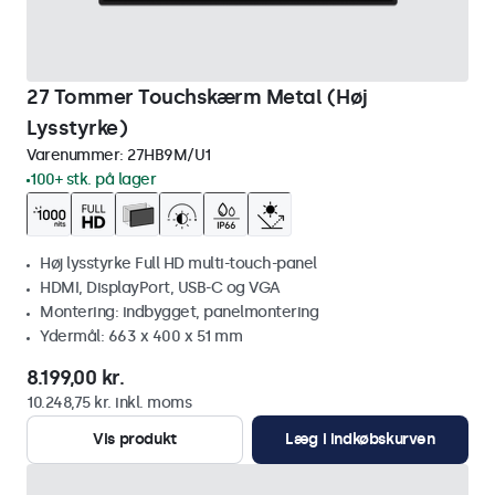
27 Tommer Touchskærm Metal (Høj
Lysstyrke)
Varenummer:
27HB9M/U1
100+ stk. på lager
Høj lysstyrke Full HD multi-touch-panel
HDMI, DisplayPort, USB-C og VGA
Montering: indbygget, panelmontering
Ydermål: 663 x 400 x 51 mm
8.199,00 kr.
10.248,75 kr. inkl. moms
Vis produkt
Læg i indkøbskurven