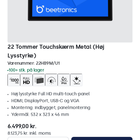
22 Tommer Touchskærm Metal (Høj
Lysstyrke)
Varenummer:
22HB9M/U1
100+ stk. på lager
Høj lysstyrke Full HD multi-touch-panel
HDMI, DisplayPort, USB-C og VGA
Montering: indbygget, panelmontering
Ydermål: 532 x 323 x 46 mm
6.499,00 kr.
8.123,75 kr. inkl. moms