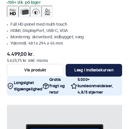
100+ stk. på lager
Full HD-panel med multi-touch
HDMI, DisplayPort, USB-C, VGA
Montering: skrivebord, indbygget, væg
Ydermål: 481 x 294 x 45 mm
4.499,00 kr.
5.623,75 kr. inkl. moms
Vis produkt
Læg i indkøbskurven
Gratis
5.000+
Langsigtet
fragt og
kundeanmeldelser,
tilgængelighed
retur
4,8/5 stjerner