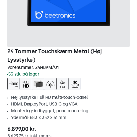
24 Tommer Touchskærm Metal (Høj
Lysstyrke)
Varenummer:
24HB9M/U1
53 stk. på lager
Høj lysstyrke Full HD multi-touch-panel
HDMI, DisplayPort, USB-C og VGA
Montering: indbygget, panelmontering
Ydermål: 583 x 352 x 51 mm
6.899,00 kr.
8.623,75 kr. inkl. moms