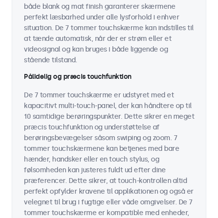
både blank og mat finish garanterer skærmene
perfekt læsbarhed under alle lysforhold i enhver
situation. De 7 tommer touchskærme kan indstilles til
at tænde automatisk, når der er strøm eller et
videosignal og kan bruges i både liggende og
stående tilstand.
Pålidelig og præcis touchfunktion
De 7 tommer touchskærme er udstyret med et
kapacitivt multi-touch-panel, der kan håndtere op til
10 samtidige berøringspunkter. Dette sikrer en meget
præcis touchfunktion og understøttelse af
berøringsbevægelser såsom swiping og zoom. 7
tommer touchskærmene kan betjenes med bare
hænder, handsker eller en touch stylus, og
følsomheden kan justeres fuldt ud efter dine
præferencer. Dette sikrer, at touch-kontrollen altid
perfekt opfylder kravene til applikationen og også er
velegnet til brug i fugtige eller våde omgivelser. De 7
tommer touchskærme er kompatible med enheder,