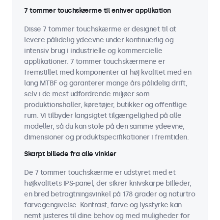
7 tommer touchskærme til enhver applikation
Disse 7 tommer touchskærme er designet til at
levere pålidelig ydeevne under kontinuerlig og
intensiv brug i industrielle og kommercielle
applikationer. 7 tommer touchskærmene er
fremstillet med komponenter af høj kvalitet med en
lang MTBF og garanterer mange års pålidelig drift,
selv i de mest udfordrende miljøer som
produktionshaller, køretøjer, butikker og offentlige
rum. Vi tilbyder langsigtet tilgængelighed på alle
modeller, så du kan stole på den samme ydeevne,
dimensioner og produktspecifikationer i fremtiden.
Skarpt billede fra alle vinkler
De 7 tommer touchskærme er udstyret med et
højkvalitets IPS-panel, der sikrer knivskarpe billeder,
en bred betragtningsvinkel på 178 grader og naturtro
farvegengivelse. Kontrast, farve og lysstyrke kan
nemt justeres til dine behov og med muligheder for