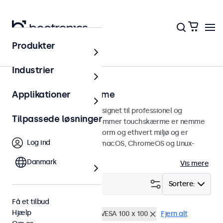
Produkter
Touchskærme
Industrier
7 tommer touchskærme
Applikationer
7 tommer touchskærme designet til professionel og
Tilpassede løsninger
kontinuerlig brug. Disse 7-tommer touchskærme er nemme
at integrere i enhver brugsform og ethvert miljø og er
Log ind
kompatible med Windows, macOS, ChromeOS og Linux-
operativsystemer.
Danmark
Vis mere
Filter (
0
)
Sortere:
Få et tilbud
Hjælp
7 tommer touchskærme
VESA 100 x 100
Fjern alt