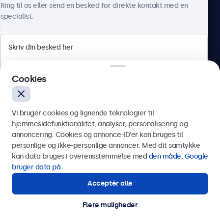
Ring til os eller send en besked for direkte kontakt med en
specialist.
Beetronics
Cookies
Herstedøstervej 27-29, unit A, 2620 Albertslund, Danmark
4.8/5 bedømt af 5000+ virksomheder
Vi bruger cookies og lignende teknologier til
Dansk
hjemmesidefunktionalitet, analyser, personalisering og
annoncering. Cookies og annonce-ID’er kan bruges til
Send
personlige og ikke-personlige annoncer. Med dit samtykke
kan data bruges i overensstemmelse med
den måde, Google
Eller ring til os på
89 88 42 29
bruger data på
.
Acceptér alle
Har du brug for hjælp?
Kontakt vores specialister.
Flere muligheder
© 2026 Beetronics