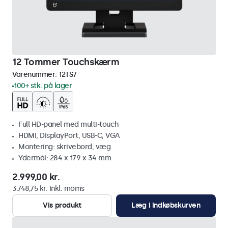
12 Tommer Touchskærm
Varenummer:
12TS7
100+ stk. på lager
Full HD-panel med multi-touch
HDMI, DisplayPort, USB-C, VGA
Montering: skrivebord, væg
Ydermål: 284 x 179 x 34 mm
2.999,00 kr.
3.748,75 kr. inkl. moms
Vis produkt
Læg i indkøbskurven