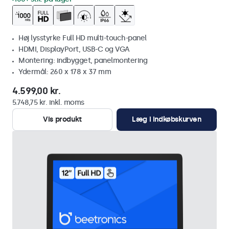
Høj lysstyrke Full HD multi-touch-panel
HDMI, DisplayPort, USB-C og VGA
Montering: indbygget, panelmontering
Ydermål: 260 x 178 x 37 mm
4.599,00 kr.
5.748,75 kr. inkl. moms
Vis produkt
Læg i indkøbskurven