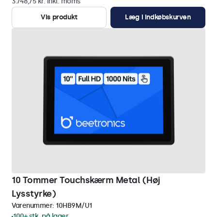
3.748,75 kr. inkl. moms
Vis produkt
Læg i indkøbskurven
10 Tommer Touchskærm Metal (Høj
Lysstyrke)
Varenummer:
10HB9M/U1
100+ stk. på lager