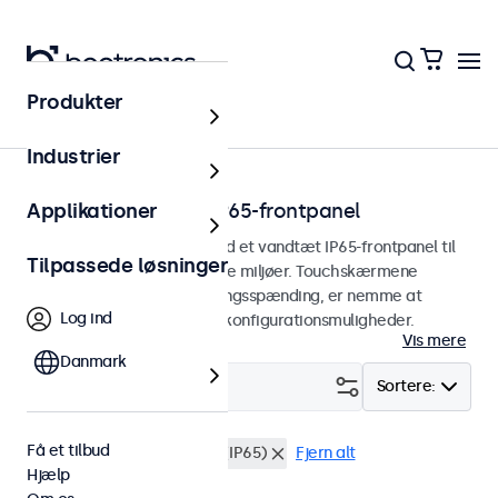
Produkter
Hjem
Industrier
Touchskærme med IP65-frontpanel
Applikationer
Touchskærme designet med et vandtæt IP65-frontpanel til
Tilpassede løsninger
kontinuerlig brug i krævende miljøer. Touchskærmene
understøtter en bred indgangsspænding, er nemme at
Log ind
integrere og har adskillige konfigurationsmuligheder.
Vis mere
Danmark
Filter (
29
)
Sortere:
Få et tilbud
Vandtæt (IP65)
Støvtæt (IP65)
Fjern alt
Hjælp