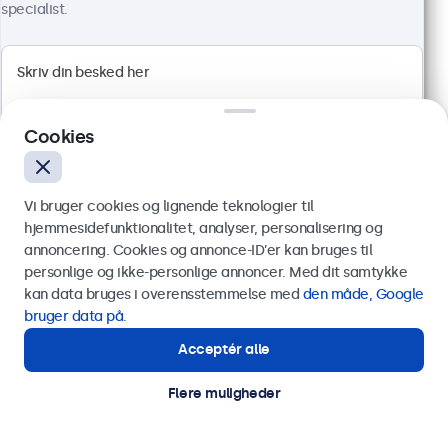
Montering: skrivebord, indbygget, væg
specialist.
Ydermål: 481 x 294 x 45 mm
4.499,00 kr.
5.623,75 kr. inkl. moms
Vis produkt
Læg i indkøbskurven
Cookies
Vi bruger cookies og lignende teknologier til
hjemmesidefunktionalitet, analyser, personalisering og
annoncering. Cookies og annonce-ID’er kan bruges til
Send
personlige og ikke-personlige annoncer. Med dit samtykke
kan data bruges i overensstemmelse med
den måde, Google
Eller ring til os på
89 88 42 29
bruger data på
.
Acceptér alle
Har du brug for hjælp?
Kontakt vores specialister.
Flere muligheder