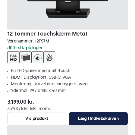
12 Tommer Touchskærm Metal
Varenummer:
12TS7M
100+ stk. på lager
Full HD-panel med multi-touch
HDMI, DisplayPort, USB-C, VGA
Montering: skrivebord, indbygget, væg
Ydermål: 297 x 185 x 40 mm
3.199,00 kr.
3.998,75 kr. inkl. moms
Vis produkt
Læg i indkøbskurven