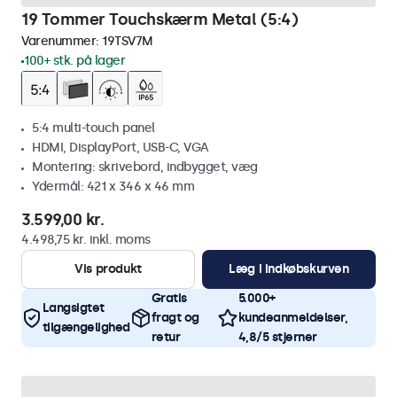
19 Tommer Touchskærm Metal (5:4)
Varenummer:
19TSV7M
100+ stk. på lager
5:4 multi-touch panel
HDMI, DisplayPort, USB-C, VGA
Montering: skrivebord, indbygget, væg
Ydermål: 421 x 346 x 46 mm
3.599,00 kr.
4.498,75 kr. inkl. moms
Vis produkt
Læg i indkøbskurven
Gratis
5.000+
Langsigtet
fragt og
kundeanmeldelser,
tilgængelighed
retur
4,8/5 stjerner