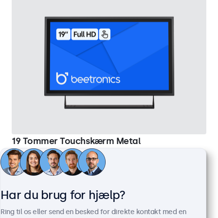
19 Tommer Touchskærm Metal
Varenummer:
19TS7M
100+ stk. på lager
Har du brug for hjælp?
Full HD-panel med multi-touch
HDMI, DisplayPort, USB-C, VGA
Ring til os eller send en besked for direkte kontakt med en