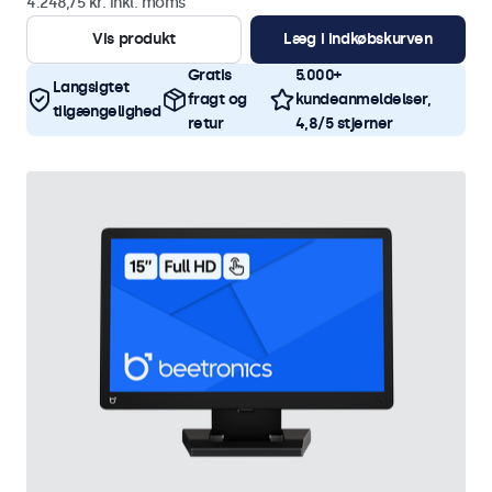
4.248,75 kr. inkl. moms
Vis produkt
Læg i indkøbskurven
Gratis
5.000+
Langsigtet
fragt og
kundeanmeldelser,
tilgængelighed
retur
4,8/5 stjerner