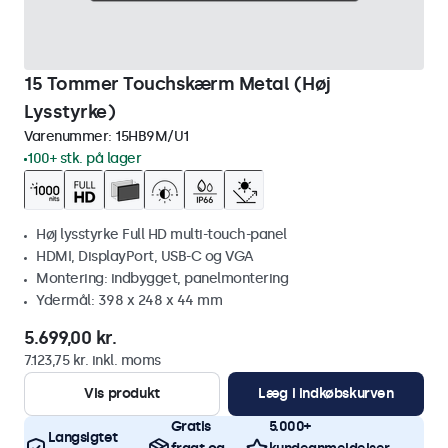
15 Tommer Touchskærm Metal (Høj
Lysstyrke)
Varenummer:
15HB9M/U1
100+ stk. på lager
Høj lysstyrke Full HD multi-touch-panel
HDMI, DisplayPort, USB-C og VGA
Montering: indbygget, panelmontering
Ydermål: 398 x 248 x 44 mm
5.699,00 kr.
7.123,75 kr. inkl. moms
Vis produkt
Læg i indkøbskurven
Gratis
5.000+
Langsigtet