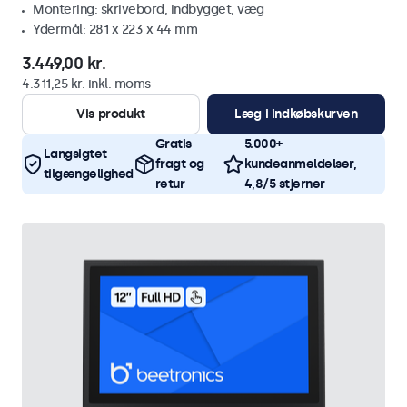
Montering: skrivebord, indbygget, væg
Ydermål: 281 x 223 x 44 mm
3.449,00 kr.
4.311,25 kr. inkl. moms
Vis produkt
Læg i indkøbskurven
Gratis
5.000+
Langsigtet
fragt og
kundeanmeldelser,
tilgængelighed
retur
4,8/5 stjerner