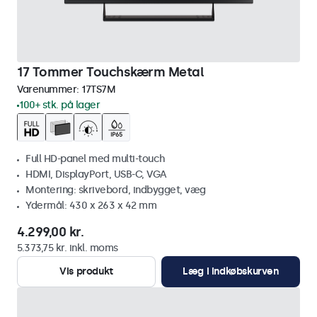
17 Tommer Touchskærm Metal
Varenummer:
17TS7M
100+ stk. på lager
Full HD-panel med multi-touch
HDMI, DisplayPort, USB-C, VGA
Montering: skrivebord, indbygget, væg
Ydermål: 430 x 263 x 42 mm
4.299,00 kr.
5.373,75 kr. inkl. moms
Vis produkt
Læg i indkøbskurven