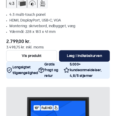
4:3 multi-touch panel
HDMI, DisplayPort, USB-C, VGA
Montering: skrivebord, indbygget, væg
Ydermål: 228 x 183 x 41 mm
2.799,00 kr.
3.498,75 kr. inkl. moms
Vis produkt
Læg i indkøbskurven
Gratis
5.000+
Langsigtet
fragt og
kundeanmeldelser,
tilgængelighed
retur
4,8/5 stjerner