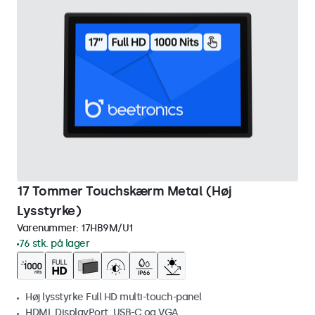
17 Tommer Touchskærm Metal (Høj
Lysstyrke)
Varenummer:
17HB9M/U1
76 stk. på lager
Høj lysstyrke Full HD multi-touch-panel
HDMI, DisplayPort, USB-C og VGA