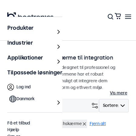
Produkter
Hjem
Industrier
Indbyggede touchskærme til integration
Applikationer
Indbyggede touchskærme designet til professionel og
Tilpassede løsninger
kontinuerlig brug. Touchskærmene har et robust
metalkabinet, der gør det muligt at integrere dem
Log ind
problemfrit i enhver brugsform og ethvert miljø.
Vis mere
Danmark
Filter (
1
)
Sortere:
Få et tilbud
Indbygget
8 tommer touchskærme
Fjern alt
Hjælp