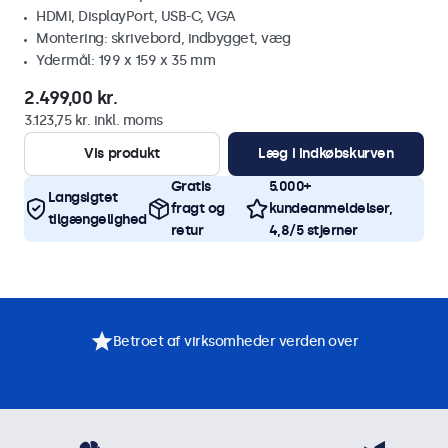
HDMI, DisplayPort, USB-C, VGA
Montering: skrivebord, indbygget, væg
Ydermål: 199 x 159 x 35 mm
2.499,00 kr.
3.123,75 kr. inkl. moms
Vis produkt
Læg i indkøbskurven
Gratis
5.000+
Langsigtet
fragt og
kundeanmeldelser,
tilgængelighed
retur
4,8/5 stjerner
Betroet af virksomheder verden over