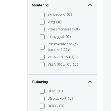
Montering
Skrivebord
0
Væg
0
Panel monteret
0
Indbygget
0
Rackmontering (19
tommer)
0
VESA 75 x 75
0
VESA 100 x 100
0
Tilslutning
HDMI
0
DisplayPort
0
USB-C
0