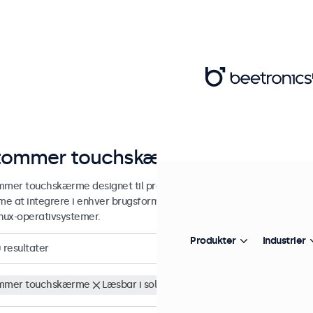
tommer touchskærme
mmer touchskærme designet til professionel og kontinuerlig brug. 
e at integrere i enhver brugsform og ethvert miljø og er kompat
inux-operativsystemer.
Produkter
Industrier
0
resultater
mmer touchskærme
Læsbar i sollys
Fjern alt