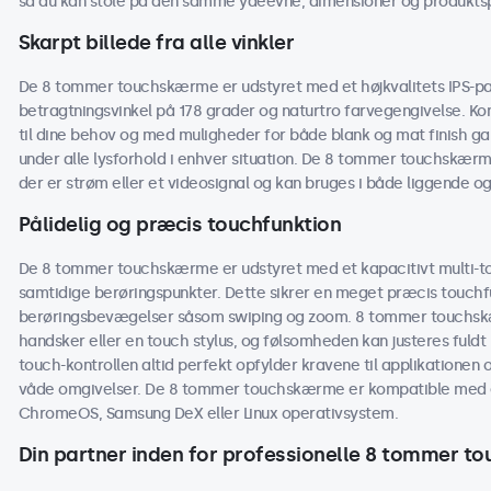
så du kan stole på den samme ydeevne, dimensioner og produktspe
Skarpt billede fra alle vinkler
De 8 tommer touchskærme er udstyret med et højkvalitets IPS-pane
betragtningsvinkel på 178 grader og naturtro farvegengivelse. Kon
til dine behov og med muligheder for både blank og mat finish 
under alle lysforhold i enhver situation. De 8 tommer touchskærme
der er strøm eller et videosignal og kan bruges i både liggende og
Pålidelig og præcis touchfunktion
De 8 tommer touchskærme er udstyret med et kapacitivt multi-tou
samtidige berøringspunkter. Dette sikrer en meget præcis touchf
berøringsbevægelser såsom swiping og zoom. 8 tommer touchs
handsker eller en touch stylus, og følsomheden kan justeres fuldt 
touch-kontrollen altid perfekt opfylder kravene til applikationen og
våde omgivelser. De 8 tommer touchskærme er kompatible med 
ChromeOS, Samsung DeX eller Linux operativsystem.
Din partner inden for professionelle 8 tommer 