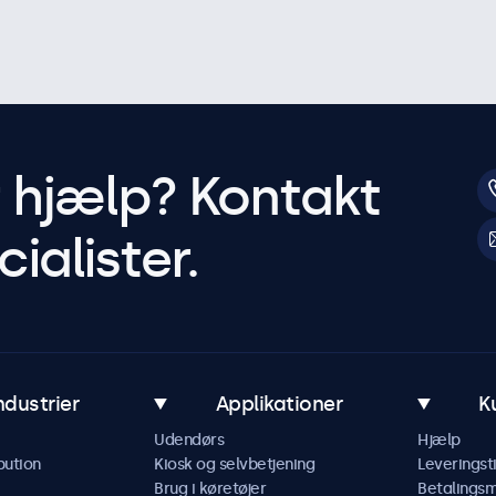
r hjælp? Kontakt
ialister.
ndustrier
Applikationer
K
Udendørs
Hjælp
bution
Kiosk og selvbetjening
Leveringst
Brug i køretøjer
Betalings