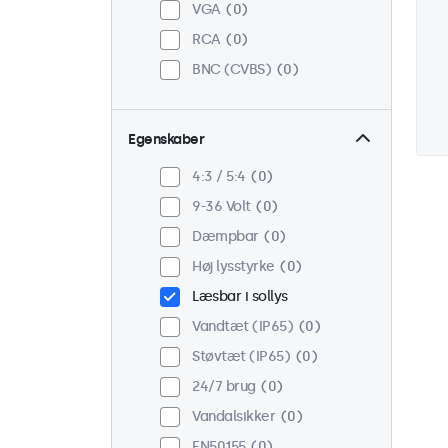
VGA
0
RCA
0
BNC (CVBS)
0
Egenskaber
4:3 / 5:4
0
9-36 Volt
0
Dæmpbar
0
Høj lysstyrke
0
Læsbar i sollys
Vandtæt (IP65)
0
Støvtæt (IP65)
0
24/7 brug
0
Vandalsikker
0
EN50155
0