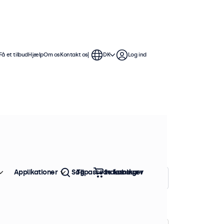
Få et tilbud
Hjælp
Om os
Kontakt os
DK
Log ind
Disse 8-tommer touchskærme er
ible med Windows, macOS, ChromeOS
Applikationer
Søg
Tilpassede løsninger
Indkøbskurv
Sorter efter:
Popularitet