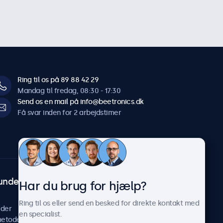
Ring til os på 89 88 42 29
Mandag til fredag, 08:30 - 17:30
Send os en mail på info@beetronics.dk
Få svar inden for 2 arbejdstimer
undeservice
Om Beetronics
Har du brug for hjælp?
Casestudier
Ring til os eller send en besked for direkte kontakt med
ider
Nyheder og opdateringer
en specialist.
metoder
Om os