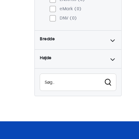
eMark
0
DNV
0
Bredde
Højde