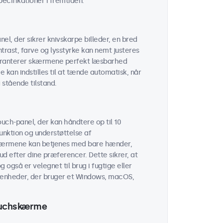
cifikationer i fremtiden.
l, der sikrer knivskarpe billeder, en bred
trast, farve og lysstyrke kan nemt justeres
garanterer skærmene perfekt læsbarhed
 kan indstilles til at tænde automatisk, når
 stående tilstand.
ch-panel, der kan håndtere op til 10
unktion og understøttelse af
kærmene kan betjenes med bare hænder,
ud efter dine præferencer. Dette sikrer, at
 også er velegnet til brug i fugtige eller
enheder, der bruger et Windows, macOS,
touchskærme