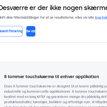
Desværre er der ikke nogen skærme 
kift dine filterindstillinger for at se resultaterne, eller vis alle
touchs
ulstil filtrering
Se alt
8 tommer touchskærme til enhver applikation
Disse 8 tommer touchskærme er designet til at levere pålidelig yd
industrielle og kommercielle applikationer. 8 tommer touchskær
kvalitet med en lang MTBF og garanterer mange års pålidelig drift
produktionshaller, køretøjer, butikker og offentlige rum. Vi tilbyd