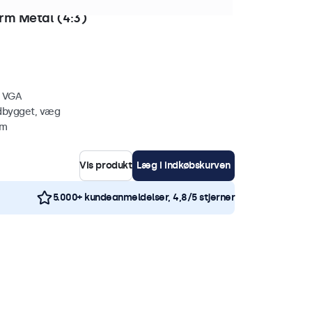
stk. på lager
m Metal (4:3)
, VGA
ndbygget, væg
mm
Vis produkt
Læg i indkøbskurven
5.000+ kundeanmeldelser, 4,8/5 stjerner