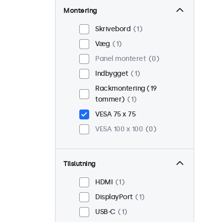
Montering
Skrivebord
1
Væg
1
Panel monteret
0
Indbygget
1
Rackmontering (19
tommer)
1
VESA 75 x 75
VESA 100 x 100
0
Tilslutning
HDMI
1
DisplayPort
1
USB-C
1