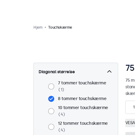
Hjem
Touchskærme
75
Diagonal størrelse
75 m
7 tommer touchskærme
stan
1
skæ
8 tommer touchskærme
1
10 tommer touchskærme
4
VESA
12 tommer touchskærme
4