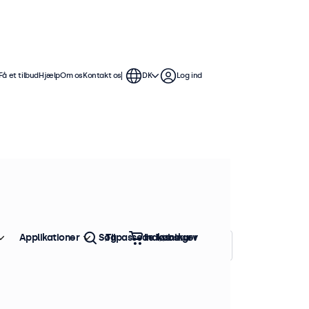
Få et tilbud
Hjælp
Om os
Kontakt os
DK
Log ind
 Disse skærme er kompatible med
dere, loftholdere, vægbeslag og
Applikationer
Søg
Tilpassede løsninger
Indkøbskurv
Sorter efter:
Popularitet