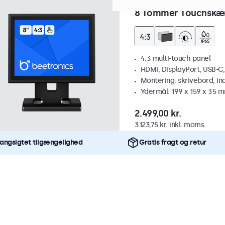
Varenummer:
8TSV7M
100+ 
8 Tommer Touchskær
4:3 multi-touch panel
HDMI, DisplayPort, USB-C
Montering: skrivebord, i
Ydermål: 199 x 159 x 35 
2.499,00 kr.
3.123,75 kr. inkl. moms
angsigtet tilgængelighed
Gratis fragt og retur