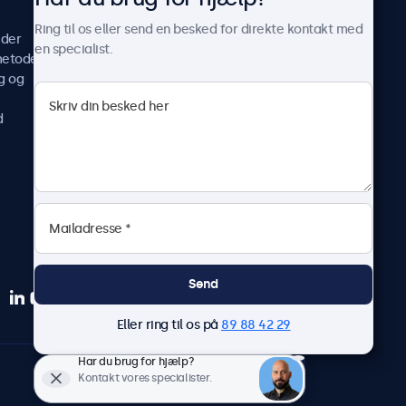
Casestudier
Ring til os eller send en besked for direkte kontakt med
ider
Nyheder og opdateringer
en specialist.
metoder
Om os
g og
Arbejd hos os
Vilkår og betingelser
d
Fortrolighedserklæring
Send
Eller ring til os på
89 88 42 29
Har du brug for hjælp?
Dansk
Kontakt vores specialister.