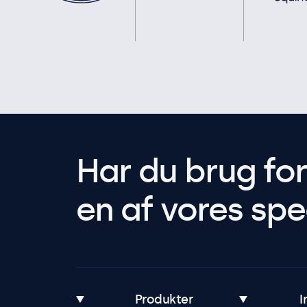
Har du brug fo
en af vores spec
Produkter
I