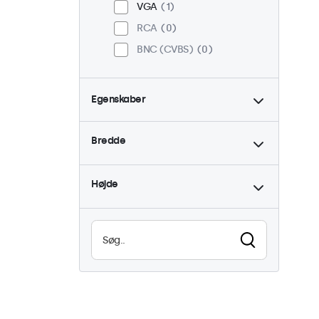
VGA
1
RCA
0
BNC (CVBS)
0
Egenskaber
4:3 / 5:4
1
Bredde
9-36 Volt
1
Dæmpbar
1
Højde
Høj lysstyrke
0
Læsbar i sollys
0
Vandtæt (IP65)
1
Støvtæt (IP65)
1
24/7 brug
1
Vandalsikker
1
EN50155
1