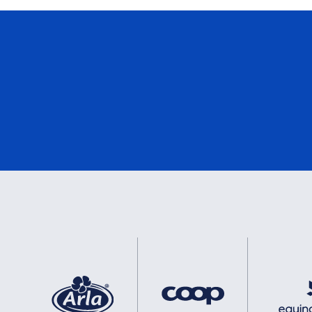
eMark
1
DNV
1