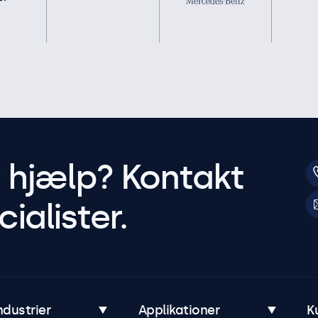
r hjælp? Kontakt
ialister.
ndustrier
Applikationer
K