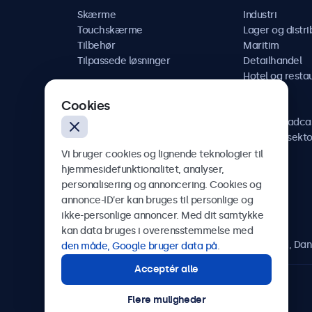
Skærme
Industri
Touchskærme
Lager og distri
Tilbehør
Maritim
Tilpassede løsninger
Detailhandel
Hotel og resta
Køretøj
Cookies
Jernbane
AV og broadca
Sundhedssekto
Vi bruger cookies og lignende teknologier til
hjemmesidefunktionalitet, analyser,
personalisering og annoncering. Cookies og
annonce-ID’er kan bruges til personlige og
Beetronics
ikke-personlige annoncer. Med dit samtykke
kan data bruges i overensstemmelse med
Herstedøstervej 27-29, unit A, 2620 Albertslund, Da
den måde, Google bruger data på
.
Acceptér alle
4.8/5 bedømt af 5000+ virksomheder
Flere muligheder