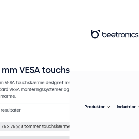
 mm VESA touchskærme
m VESA touchskærme designet med alsidige monteringsmuligheder.
dard VESA monteringssystemer og kan derfor tilsluttes universalstan
rmarme.
Produkter
Industrier
resultater
 75 x 75
8 tommer touchskærme
Fjern alt