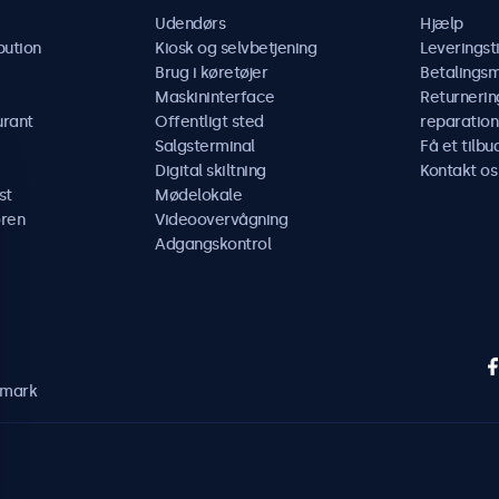
Udendørs
Hjælp
bution
Kiosk og selvbetjening
Leveringst
Brug i køretøjer
Betalings
Maskininterface
Returnerin
urant
Offentligt sted
reparation
Salgsterminal
Få et tilbu
Digital skiltning
Kontakt os
st
Mødelokale
ren
Videoovervågning
Adgangskontrol
nmark