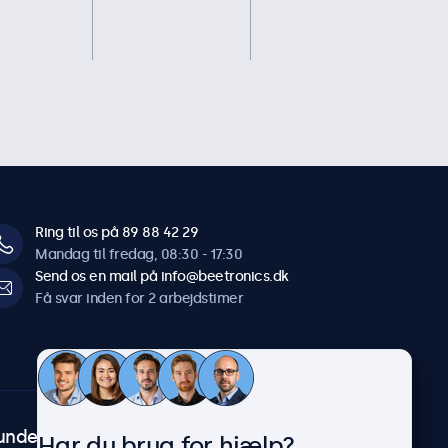
Ring til os på 89 88 42 29
Mandag til fredag, 08:30 - 17:30
Send os en mail på info@beetronics.dk
Få svar inden for 2 arbejdstimer
undeservice
Om Beetronics
Har du brug for hjælp?