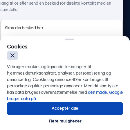
Ring til os eller send en besked for direkte kontakt med en
specialist.
Beetronics
Cookies
Herstedøstervej 27-29, unit A, 2620 Albertslund, Danmark
4.8/5 bedømt af 5000+ virksomheder
Vi bruger cookies og lignende teknologier til
Dansk
hjemmesidefunktionalitet, analyser, personalisering og
annoncering. Cookies og annonce-ID’er kan bruges til
Send
personlige og ikke-personlige annoncer. Med dit samtykke
kan data bruges i overensstemmelse med
den måde, Google
Eller ring til os på
89 88 42 29
bruger data på
.
Acceptér alle
Har du brug for hjælp?
Kontakt vores specialister.
Flere muligheder
© 2026 Beetronics