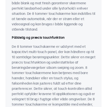
både blank og mat finish garanterer skærmene
perfekt læsbarhed under alle lysforhold i enhver
situation. De 8 tommer touchskærme kan indstilles til
at tænde automatisk, når der er strøm eller et
videosignal og kan bruges i både liggende og
stående tilstand.
Pålidelig og præcis touchfunktion
De 8 tommer touchskærme er udstyret med et
kapacitivt multi-touch-panel, der kan håndtere op til
10 samtidige berøringspunkter. Dette sikrer en meget
præcis touchfunktion og understøttelse af
berøringsbevægelser såsom swiping og zoom. 8
tommer touchskærmene kan betjenes med bare
hænder, handsker eller en touch stylus, og
følsomheden kan justeres fuldt ud efter dine
præferencer. Dette sikrer, at touch-kontrollen altid
perfekt opfylder kravene til applikationen og også er
velegnet til brug i fugtige eller våde omgivelser. De 8
tommer touchskærme er kompatible med enheder,