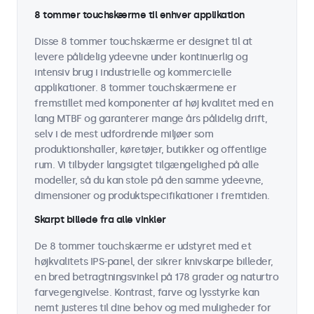
8 tommer touchskærme til enhver applikation
Disse 8 tommer touchskærme er designet til at
levere pålidelig ydeevne under kontinuerlig og
intensiv brug i industrielle og kommercielle
applikationer. 8 tommer touchskærmene er
fremstillet med komponenter af høj kvalitet med en
lang MTBF og garanterer mange års pålidelig drift,
selv i de mest udfordrende miljøer som
produktionshaller, køretøjer, butikker og offentlige
rum. Vi tilbyder langsigtet tilgængelighed på alle
modeller, så du kan stole på den samme ydeevne,
dimensioner og produktspecifikationer i fremtiden.
Skarpt billede fra alle vinkler
De 8 tommer touchskærme er udstyret med et
højkvalitets IPS-panel, der sikrer knivskarpe billeder,
en bred betragtningsvinkel på 178 grader og naturtro
farvegengivelse. Kontrast, farve og lysstyrke kan
nemt justeres til dine behov og med muligheder for