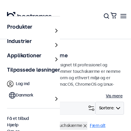
Produkter
Hjem
Industrier
8 tommer touchskærme
Applikationer
8 tommer touchskærme designet til professionel og
Tilpassede løsninger
kontinuerlig brug. Disse 8-tommer touchskærme er nemme
at integrere i enhver brugsform og ethvert miljø og er
Log ind
kompatible med Windows, macOS, ChromeOS og Linux-
operativsystemer.
Danmark
Vis mere
Filter (
0
)
Sortere:
Få et tilbud
Hjælp
BNC (CVBS)
8 tommer touchskærme
Fjern alt