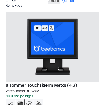
Om os
HDMI
8 tommer touchskærme
Fjern alt
Kontakt os
8 Tommer Touchskærm Metal (4:3)
Varenummer:
8TSV7M
100+ stk. på lager