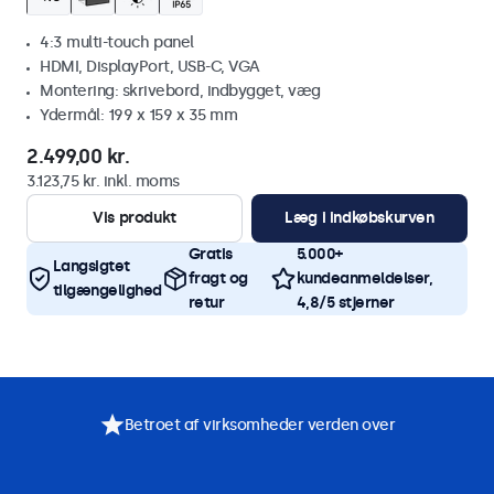
4:3 multi-touch panel
HDMI, DisplayPort, USB-C, VGA
Montering: skrivebord, indbygget, væg
Ydermål: 199 x 159 x 35 mm
2.499,00 kr.
3.123,75 kr. inkl. moms
Vis produkt
Læg i indkøbskurven
Gratis
5.000+
Langsigtet
fragt og
kundeanmeldelser,
tilgængelighed
retur
4,8/5 stjerner
Betroet af virksomheder verden over