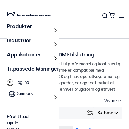
Produkter
Hjem
Industrier
Touchskærme med HDMI-tilslutning
Applikationer
HDMI touchskærme designet til professionel og kontinuerlig
Tilpassede løsninger
brug. Disse HDMI-touchskærme er kompatible med
Windows, macOS, ChromeOS og Linux-operativsystemer og
Log ind
har alsidige monteringsmuligheder, der gør det muligt at
integrere dem problemfrit i enhver brugsform og ethvert
Danmark
miljø.
Vis mere
Filter (
1
)
Sortere:
Få et tilbud
Hjælp