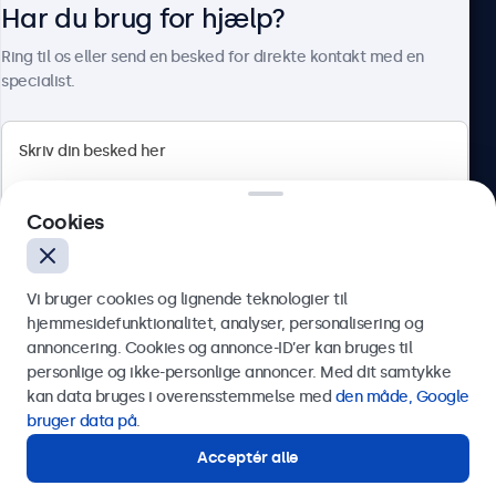
Har du brug for hjælp?
Om Beetronics
Ring til os eller send en besked for direkte kontakt med en
specialist.
Beetronics
Cookies
Herstedøstervej 27-29, unit A, 2620 Albertslund, Danmark
4.8/5 bedømt af 5000+ virksomheder
Vi bruger cookies og lignende teknologier til
Dansk
hjemmesidefunktionalitet, analyser, personalisering og
annoncering. Cookies og annonce-ID’er kan bruges til
Send
personlige og ikke-personlige annoncer. Med dit samtykke
kan data bruges i overensstemmelse med
den måde, Google
Eller ring til os på
89 88 42 29
bruger data på
.
Acceptér alle
Har du brug for hjælp?
Kontakt vores specialister.