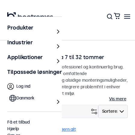
Produkter
Hjem
Industrier
RCA-videoskærme fra 7 til 32 tommer
Applikationer
RCA-skærme designet til professionel og kontinuerlig brug.
Tilpassede løsninger
Vores RCA-skærme tilbyder omfattende
konfigurationsmuligheder og alsidige monteringsmuligheder,
Log ind
hvilket gør dem nemme at integrere problemfrit i enhver
anvendelsesform og ethvert miljø.
Danmark
Vis mere
Filter (
0
)
Sortere:
Få et tilbud
Hjælp
RCA
Panel monteret
Fjern alt