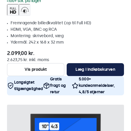
100+ stk. på lager
Fremragende billedkvalitet (op til Full HD)
HDMI, VGA, BNC og RCA
Montering: skrivebord, væg
Ydermål: 242 x 168 x 32 mm
2.099,00 kr.
2.623,75 kr. inkl. moms
Vis produkt
Læg i indkøbskurven
Gratis
5.000+
Langsigtet
fragt og
kundeanmeldelser,
tilgængelighed
retur
4,8/5 stjerner