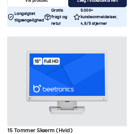
Vis produkt
Læg i indkøbskurven
Gratis
5.000+
Langsigtet
fragt og
kundeanmeldelser,
tilgængelighed
retur
4,8/5 stjerner
15 Tommer Skærm (Hvid)