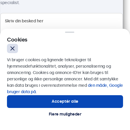
4.811,25 kr. inkl. moms
specialist.
Vis produkt
Læg i indkøbskurven
Cookies
Vi bruger cookies og lignende teknologier til
hjemmesidefunktionalitet, analyser, personalisering og
annoncering. Cookies og annonce-ID’er kan bruges til
Send
personlige og ikke-personlige annoncer. Med dit samtykke
kan data bruges i overensstemmelse med
den måde, Google
Eller ring til os på
89 88 42 29
bruger data på
.
Acceptér alle
Har du brug for hjælp?
27 Tommer Skærm Metal
Kontakt vores specialister.
Flere muligheder
Varenummer:
27HD7M
100+ stk. på lager