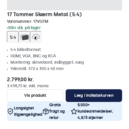
17 Tommer Skærm Metal (5:4)
Varenummer:
17VG7M
100+ stk. på lager
5:4 billedformat
HDMI, VGA, BNC og RCA
Montering: skrivebord, indbygget, væg
Ydermål: 372 x 305 x 40 mm
2.799,00 kr.
3.498,75 kr. inkl. moms
Vis produkt
Læg i indkøbskurven
Gratis
5.000+
Langsigtet
fragt og
kundeanmeldelser,
tilgængelighed
retur
4,8/5 stjerner