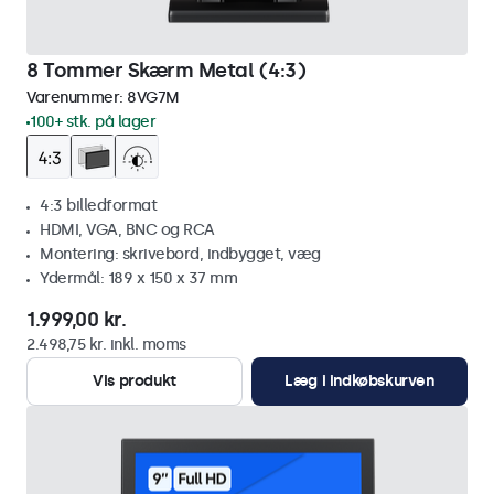
8 Tommer Skærm Metal (4:3)
Varenummer:
8VG7M
100+ stk. på lager
4:3 billedformat
HDMI, VGA, BNC og RCA
Montering: skrivebord, indbygget, væg
Ydermål: 189 x 150 x 37 mm
1.999,00 kr.
2.498,75 kr. inkl. moms
Vis produkt
Læg i indkøbskurven