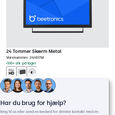
24 Tommer Skærm Metal
Varenummer:
24HD7M
100+ stk. på lager
1920 x 1080 opløsning (Full HD)
HDMI, VGA, BNC og RCA
Montering: skrivebord, indbygget, væg
Ydermål: 560 x 337 x 41 mm
Har du brug for hjælp?
3.849,00 kr.
Ring til os eller send en besked for direkte kontakt med en