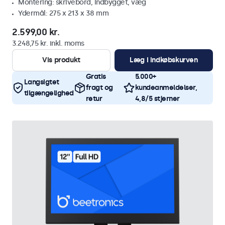
Montering: skrivebord, indbygget, væg
Ydermål: 275 x 213 x 38 mm
2.599,00 kr.
3.248,75 kr. inkl. moms
Vis produkt
Læg i indkøbskurven
Gratis
5.000+
Langsigtet
fragt og
kundeanmeldelser,
tilgængelighed
retur
4,8/5 stjerner