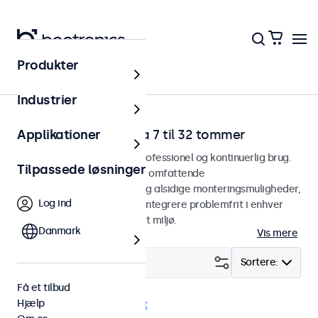
Produkter
Hjem
Industrier
RCA-videoskærme fra 7 til 32 tommer
Applikationer
RCA-skærme designet til professionel og kontinuerlig brug.
Tilpassede løsninger
Vores RCA-skærme tilbyder omfattende
konfigurationsmuligheder og alsidige monteringsmuligheder,
Log ind
hvilket gør dem nemme at integrere problemfrit i enhver
anvendelsesform og ethvert miljø.
Danmark
Vis mere
Filter (
23
)
Sortere:
Få et tilbud
Hjælp
RCA
9-36 Volt
Fjern alt