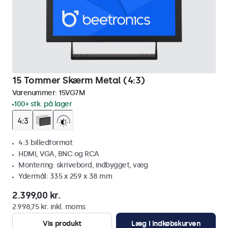
15 Tommer Skærm Metal (4:3)
Varenummer:
15VG7M
100+ stk. på lager
4:3 billedformat
HDMI, VGA, BNC og RCA
Montering: skrivebord, indbygget, væg
Ydermål: 335 x 259 x 38 mm
2.399,00 kr.
2.998,75 kr. inkl. moms
Vis produkt
Læg i indkøbskurven