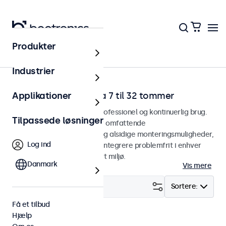
Produkter
Hjem
Industrier
RCA-videoskærme fra 7 til 32 tommer
Applikationer
RCA-skærme designet til professionel og kontinuerlig brug.
Tilpassede løsninger
Vores RCA-skærme tilbyder omfattende
konfigurationsmuligheder og alsidige monteringsmuligheder,
Log ind
hvilket gør dem nemme at integrere problemfrit i enhver
anvendelsesform og ethvert miljø.
Danmark
Vis mere
Filter (
6
)
Sortere:
Få et tilbud
Hjælp
RCA
4:3 / 5:4
Fjern alt