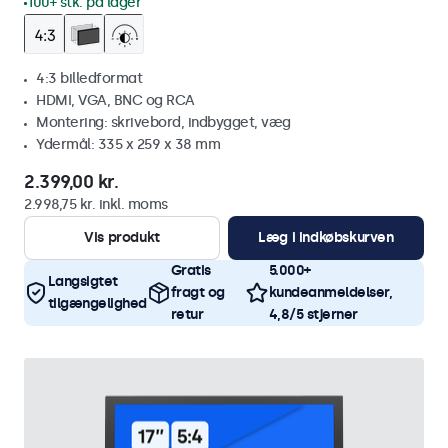
100+ stk. på lager
4:3 billedformat
HDMI, VGA, BNC og RCA
Montering: skrivebord, indbygget, væg
Ydermål: 335 x 259 x 38 mm
2.399,00 kr.
2.998,75 kr. inkl. moms
Vis produkt
Læg i indkøbskurven
Gratis
5.000+
Langsigtet
fragt og
kundeanmeldelser,
tilgængelighed
retur
4,8/5 stjerner