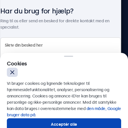
Har du brug for hjælp?
Om Beetronics
Ring til os eller send en besked for direkte kontakt med en
specialist.
Beetronics
Cookies
Herstedøstervej 27-29, unit A, 2620 Albertslund, Danmark
4.8/5 bedømt af 5000+ virksomheder
Vi bruger cookies og lignende teknologier til
Dansk
hjemmesidefunktionalitet, analyser, personalisering og
annoncering. Cookies og annonce-ID’er kan bruges til
Send
personlige og ikke-personlige annoncer. Med dit samtykke
kan data bruges i overensstemmelse med
den måde, Google
Eller ring til os på
89 88 42 29
bruger data på
.
Acceptér alle
Har du brug for hjælp?