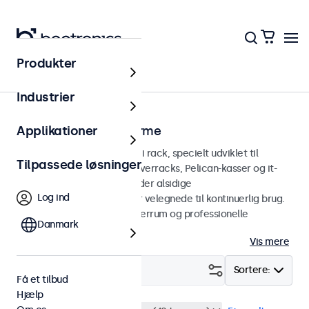
Produkter
Hjem
Industrier
Rackmonteringsskærme
Applikationer
Skærme, der kan monteres i rack, specielt udviklet til
Tilpassede løsninger
integration i 19-tommer serverracks, Pelican-kasser og it-
miljøer. Vores skærme tilbyder alsidige
Log ind
tilslutningsmuligheder og er velegnede til kontinuerlig brug.
Perfekt til datacentre, serverrum og professionelle
Danmark
anvendelsesformer.
Vis mere
Filter (
0
)
Sortere:
Få et tilbud
Hjælp