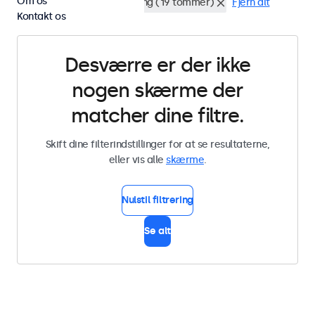
Om os
DisplayPort
Rackmontering (19 tommer)
Fjern alt
Kontakt os
Desværre er der ikke
nogen skærme der
matcher dine filtre.
Skift dine filterindstillinger for at se resultaterne,
eller vis alle
skærme
.
Nulstil filtrering
Se alt