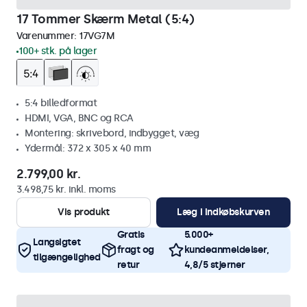
17 Tommer Skærm Metal (5:4)
Varenummer:
17VG7M
100+ stk. på lager
5:4 billedformat
HDMI, VGA, BNC og RCA
Montering: skrivebord, indbygget, væg
Ydermål: 372 x 305 x 40 mm
2.799,00 kr.
3.498,75 kr. inkl. moms
Vis produkt
Læg i indkøbskurven
Gratis
5.000+
Langsigtet
fragt og
kundeanmeldelser,
tilgængelighed
retur
4,8/5 stjerner