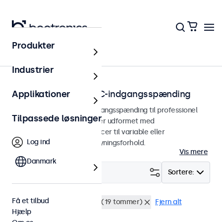
Produkter
Hjem
Industrier
Skærme med bred DC-indgangsspænding
Applikationer
Skærme med bred DC-indgangsspænding til professionel
Tilpassede løsninger
integration. Disse skærme er udformet med
hardwarebaserede tolerancer til variable eller
Log ind
batteribaserede strømforsyningsforhold.
Vis mere
Danmark
Filter (
18
)
Sortere:
Få et tilbud
9-36 Volt
Rackmontering (19 tommer)
Fjern alt
Hjælp