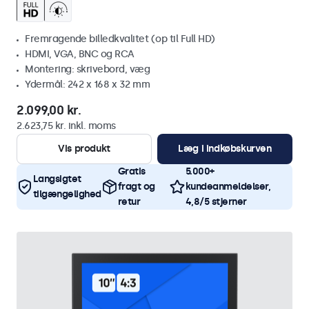
Fremragende billedkvalitet (op til Full HD)
HDMI, VGA, BNC og RCA
Montering: skrivebord, væg
Ydermål: 242 x 168 x 32 mm
2.099,00 kr.
2.623,75 kr. inkl. moms
Vis produkt
Læg i indkøbskurven
Gratis
5.000+
Langsigtet
fragt og
kundeanmeldelser,
tilgængelighed
retur
4,8/5 stjerner