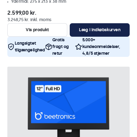
Ydermål: 275 x 213 x 38 mm
2.599,00 kr.
3.248,75 kr. inkl. moms
Vis produkt
Læg i indkøbskurven
Gratis
5.000+
Langsigtet
fragt og
kundeanmeldelser,
tilgængelighed
retur
4,8/5 stjerner