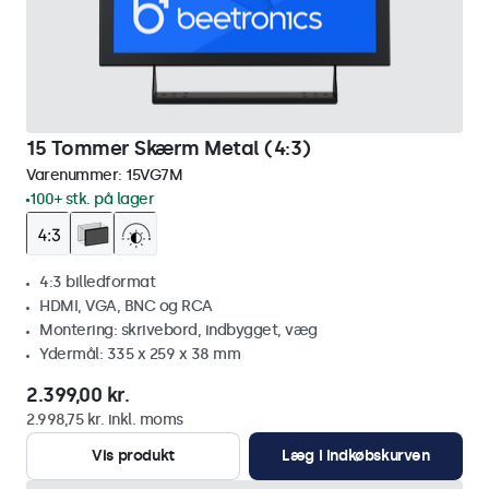
15 Tommer Skærm Metal (4:3)
Varenummer:
15VG7M
100+ stk. på lager
4:3 billedformat
HDMI, VGA, BNC og RCA
Montering: skrivebord, indbygget, væg
Ydermål: 335 x 259 x 38 mm
2.399,00 kr.
2.998,75 kr. inkl. moms
Vis produkt
Læg i indkøbskurven