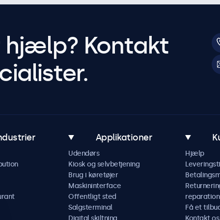
r hjælp? Kontakt
ialister.
ndustrier
Applikationer
K
Udendørs
Hjælp
bution
Kiosk og selvbetjening
Leveringst
Brug i køretøjer
Betalings
Maskininterface
Returnerin
urant
Offentligt sted
reparation
Salgsterminal
Få et tilbu
Digital skiltning
Kontakt os