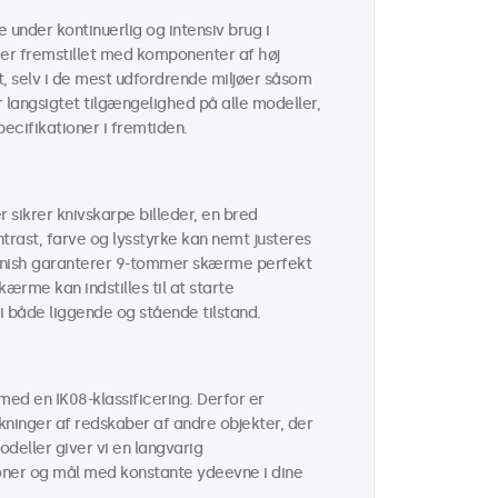
 under kontinuerlig og intensiv brug i
er fremstillet med komponenter af høj
t, selv i de mest udfordrende miljøer såsom
er langsigtet tilgængelighed på alle modeller,
cifikationer i fremtiden.
sikrer knivskarpe billeder, en bred
trast, farve og lysstyrke kan nemt justeres
finish garanterer 9-tommer skærme perfekt
ærme kan indstilles til at starte
 i både liggende og stående tilstand.
ed en IK08-klassificering. Derfor er
ninger af redskaber af andre objekter, der
odeller giver vi en langvarig
oner og mål med konstante ydeevne i dine