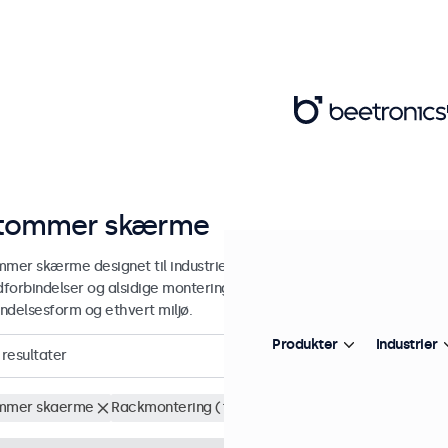
tommer skærme
mmer skærme designet til industriel og kommerciel brug. Vores 9-t
edforbindelser og alsidige monteringsmuligheder, hvilket gør dem ne
ndelsesform og ethvert miljø.
Produkter
Industrier
resultater
mmer skaerme
Rackmontering (19 tommer)
Fjern alt