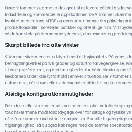
Disse 9 tommer skærme er designet til at levere pålidelig ydeevne
industrielle og kommercielle applikationer. De 9 tommer skærme 
kvalitet med en lang MTBF og garanterer mange års pålidelig drif
produktionshaller, køretøjer, butikker og offentlige rum. Vi tilbyd
så du kan stole på den samme ydeevne, dimensioner og produktspe
Skarpt billede fra alle vinkler
9 tommer skærmene er udstyret med et højkvalitets IPS-panel, der 
betragtningsvinkel på 178 grader og naturtro farvegengivelse. Kon
til dine præferencer, og med muligheder for både blank og mat 
læsbarhed under alle lysforhold i enhver situation. De 9 tommer sk
automatisk, når strøm eller videosignal er tilsluttet og kan bruges
Alsidige konfigurationsmuligheder
De industrielle skærme er udstyret med en solid metalbelægning m
touchskærmene modstandsdygtige over for slitage og fysiske virk
ofte forekommer i industrielle omgivelser. For alle tilgængelige m
tilgængelighed, så du også kan regne med de samme specifikati
brugsformer både nu og i fremtiden.