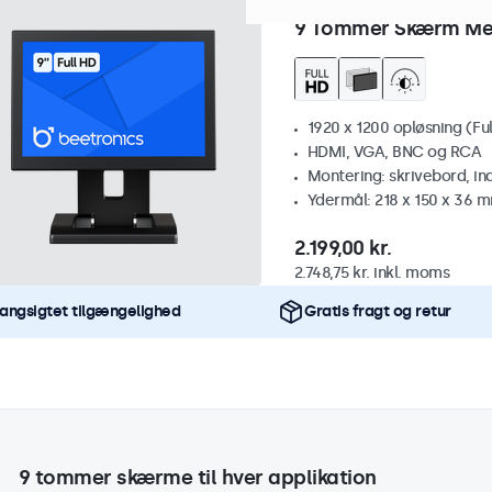
Varenummer:
9HD7M
100+ s
9 Tommer Skærm Me
1920 x 1200 opløsning (Ful
HDMI, VGA, BNC og RCA
Montering: skrivebord, i
Ydermål: 218 x 150 x 36 
2.199,00 kr.
2.748,75 kr. inkl. moms
angsigtet tilgængelighed
Gratis fragt og retur
9 tommer skærme til hver applikation