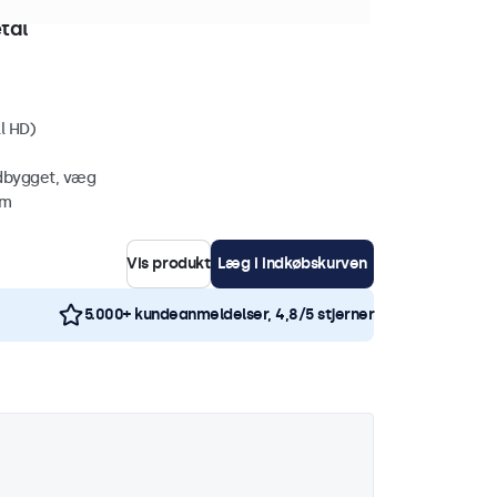
tk. på lager
tal
l HD)
ndbygget, væg
mm
Vis produkt
Læg i indkøbskurven
5.000+ kundeanmeldelser, 4,8/5 stjerner