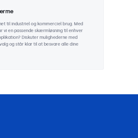
kærme
t til industriel og kommerciel brug. Med
ar vi en passende skærmløsning til enhver
 applikation? Diskuter mulighederne med
alg og står klar til at besvare alle dine