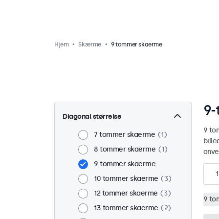
Hjem
Skærme
9 tommer skaerme
9-
Diagonal størrelse
9 to
7 tommer skaerme
1
bill
8 tommer skaerme
1
anve
9 tommer skaerme
1
10 tommer skaerme
3
12 tommer skaerme
3
9 to
13 tommer skaerme
2