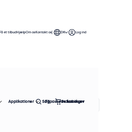
Få et tilbud
Hjælp
Om os
Kontakt os
DK
Log ind
ommer skærme tilbyder flere
mme at integrere i enhver
Applikationer
Søg
Tilpassede løsninger
Indkøbskurv
Sorter efter:
Popularitet