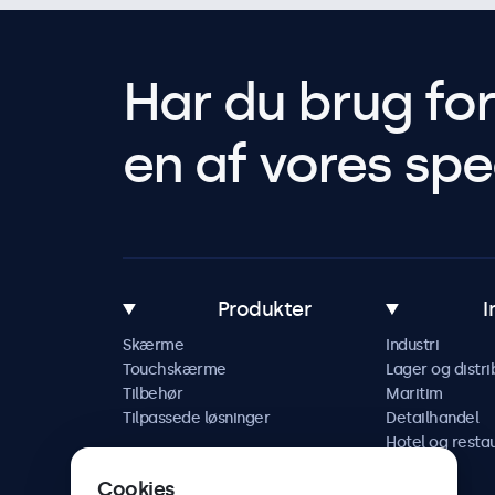
Har du brug fo
en af vores spec
Produkter
I
Skærme
Industri
Touchskærme
Lager og distri
Tilbehør
Maritim
Tilpassede løsninger
Detailhandel
Hotel og resta
Køretøj
Cookies
Jernbane