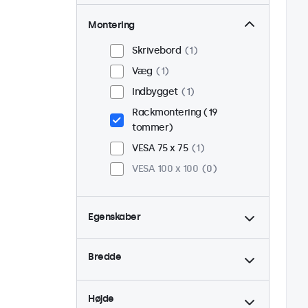
Montering
Skrivebord
1
Væg
1
Indbygget
1
Rackmontering (19
tommer)
VESA 75 x 75
1
VESA 100 x 100
0
Egenskaber
4:3 / 5:4
0
Bredde
9-36 Volt
1
Dæmpbar
1
Højde
USB Mediespiller
1