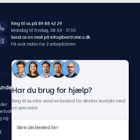
Ring til os på 89 88 42 29
Mandag til fredag, 08:30 - 17:30
Send os en mail på info@beetronics.dk
Få svar inden for 2 arbejdstimer
undeservice
Om Beetronics
Har du brug for hjælp?
Casestudier
Ring til os eller send en besked for direkte kontakt med
ider
Nyheder og opdateringer
en specialist.
metoder
Om os
g og
Arbejd hos os
Vilkår og betingelser
d
Fortrolighedserklæring