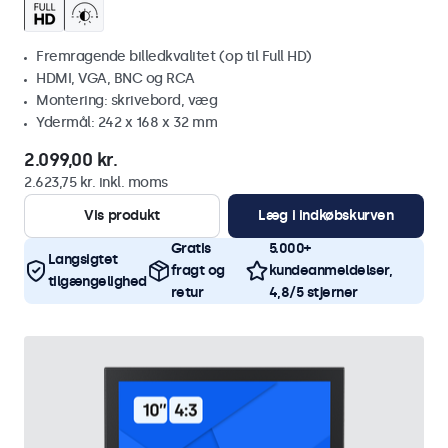
Fremragende billedkvalitet (op til Full HD)
HDMI, VGA, BNC og RCA
Montering: skrivebord, væg
Ydermål: 242 x 168 x 32 mm
2.099,00 kr.
2.623,75 kr. inkl. moms
Vis produkt
Læg i indkøbskurven
Gratis
5.000+
Langsigtet
fragt og
kundeanmeldelser,
tilgængelighed
retur
4,8/5 stjerner