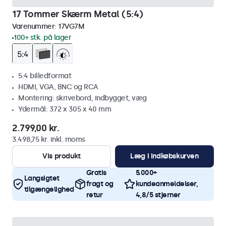
17 Tommer Skærm Metal (5:4)
Varenummer:
17VG7M
100+ stk. på lager
5:4 billedformat
HDMI, VGA, BNC og RCA
Montering: skrivebord, indbygget, væg
Ydermål: 372 x 305 x 40 mm
2.799,00 kr.
3.498,75 kr. inkl. moms
Vis produkt
Læg i indkøbskurven
Gratis
5.000+
Langsigtet
fragt og
kundeanmeldelser,
tilgængelighed
retur
4,8/5 stjerner