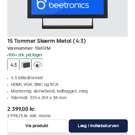
15 Tommer Skærm Metal (4:3)
Varenummer:
15VG7M
100+ stk. på lager
4:3 billedformat
HDMI, VGA, BNC og RCA
Montering: skrivebord, indbygget, væg
Ydermål: 335 x 259 x 38 mm
2.399,00 kr.
2.998,75 kr. inkl. moms
Vis produkt
Læg i indkøbskurven