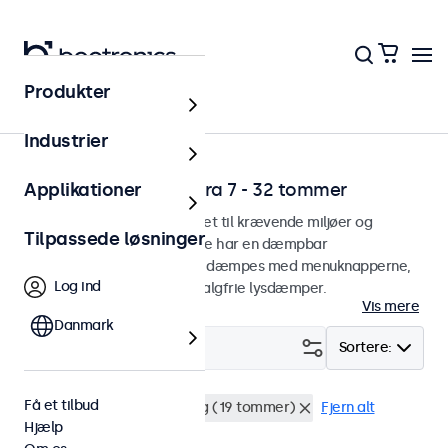
Produkter
Hjem
Industrier
Dæmpbare skærme fra 7 - 32 tommer
Applikationer
Dæmpbare skærme designet til krævende miljøer og
Tilpassede løsninger
kontinuerlig brug. Skærmene har en dæmpbar
baggrundsbelysning og kan dæmpes med menuknapperne,
Log ind
fjernbetjeningen eller den valgfrie lysdæmper.
Vis mere
Danmark
Filter (
18
)
Sortere:
Få et tilbud
Dæmpbar
Rackmontering (19 tommer)
Fjern alt
Hjælp