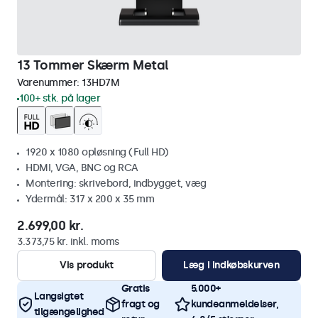
13 Tommer Skærm Metal
Varenummer:
13HD7M
100+ stk. på lager
1920 x 1080 opløsning (Full HD)
HDMI, VGA, BNC og RCA
Montering: skrivebord, indbygget, væg
Ydermål: 317 x 200 x 35 mm
2.699,00 kr.
3.373,75 kr. inkl. moms
Vis produkt
Læg i indkøbskurven
Gratis
5.000+
Langsigtet
fragt og
kundeanmeldelser,
tilgængelighed