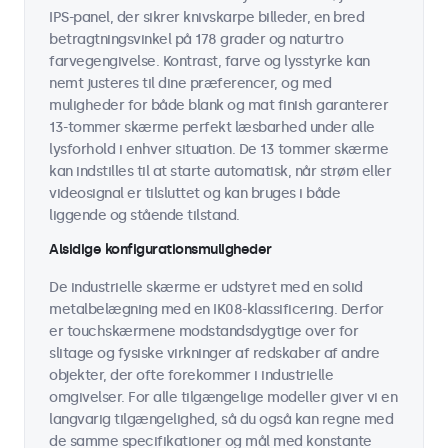
IPS-panel, der sikrer knivskarpe billeder, en bred
betragtningsvinkel på 178 grader og naturtro
farvegengivelse. Kontrast, farve og lysstyrke kan
nemt justeres til dine præferencer, og med
muligheder for både blank og mat finish garanterer
13-tommer skærme perfekt læsbarhed under alle
lysforhold i enhver situation. De 13 tommer skærme
kan indstilles til at starte automatisk, når strøm eller
videosignal er tilsluttet og kan bruges i både
liggende og stående tilstand.
Alsidige konfigurationsmuligheder
De industrielle skærme er udstyret med en solid
metalbelægning med en IK08-klassificering. Derfor
er touchskærmene modstandsdygtige over for
slitage og fysiske virkninger af redskaber af andre
objekter, der ofte forekommer i industrielle
omgivelser. For alle tilgængelige modeller giver vi en
langvarig tilgængelighed, så du også kan regne med
de samme specifikationer og mål med konstante