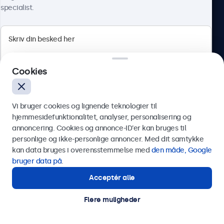
specialist.
Beetronics
Cookies
Herstedøstervej 27-29, unit A, 2620 Albertslund, Danmark
4.8/5 bedømt af 5000+ virksomheder
Vi bruger cookies og lignende teknologier til
Dansk
hjemmesidefunktionalitet, analyser, personalisering og
annoncering. Cookies og annonce-ID’er kan bruges til
Send
personlige og ikke-personlige annoncer. Med dit samtykke
kan data bruges i overensstemmelse med
den måde, Google
Eller ring til os på
89 88 42 29
bruger data på
.
Acceptér alle
Har du brug for hjælp?
Kontakt vores specialister.
Flere muligheder
© 2026 Beetronics