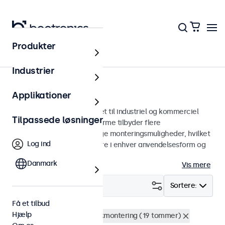
Produkter
Skærme
Industrier
13-tommer skærme
Applikationer
13 tommer skærme designet til industriel og kommerciel
Tilpassede løsninger
brug. Vores 13-tommer skærme tilbyder flere
billedforbindelser og alsidige monteringsmuligheder, hvilket
Log ind
gør dem nemme at integrere i enhver anvendelsesform og
ethvert miljø.
Danmark
Vis mere
Filter (
2
)
Sortere:
Få et tilbud
Hjælp
13 tommer skaerme
Rackmontering (19 tommer)