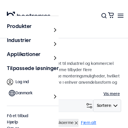
Produkter
Hjem
Industrier
32-tommer skærme
Applikationer
32 tommer skærme designet til industriel og kommerciel
Tilpassede løsninger
brug. Vores 32-tommer skærme tilbyder flere
billedforbindelser og alsidige monteringsmuligheder, hvilket
Log ind
gør dem nemme at integrere i enhver anvendelsesform og
ethvert miljø.
Danmark
Vis mere
Filter (
0
)
Sortere:
Få et tilbud
Hjælp
Høj lysstyrke
32 tommer skaerme
Fjern alt