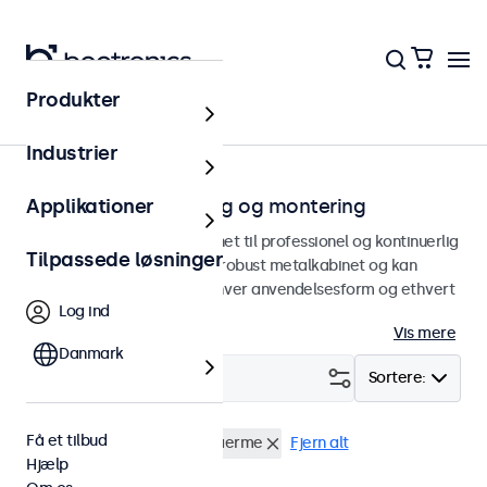
Produkter
Hjem
Industrier
Skærme til indbygning og montering
Applikationer
Indbyggede skærme designet til professionel og kontinuerlig
Tilpassede løsninger
brug. Vores skærme har et robust metalkabinet og kan
integreres problemfrit i enhver anvendelsesform og ethvert
Log ind
miljø.
Vis mere
Danmark
Filter (
1
)
Sortere:
Få et tilbud
Indbygget
32 tommer skaerme
Fjern alt
Hjælp