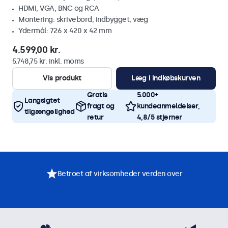
HDMI, VGA, BNC og RCA
Montering: skrivebord, indbygget, væg
Ydermål: 726 x 420 x 42 mm
4.599,00 kr.
5.748,75 kr. inkl. moms
Vis produkt
Læg i indkøbskurven
Gratis
5.000+
Langsigtet
fragt og
kundeanmeldelser,
tilgængelighed
retur
4,8/5 stjerner
Betroet af virksomheder verden over